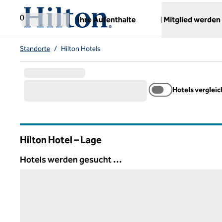
Weiter zum Inhalt
,
öffnet neue Registerkarte
0
Ihre Aufenthalte
Mitglied werden
Standorte
/
Hilton Hotels
Hotels verglei
Hilton Hotel – Lage
Hotels werden gesucht …
Hotels werden gesucht …