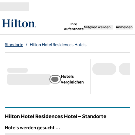
Weiter zum Inhalt
,
öffnet neue Registerka
Ihre
Mitglied werden
Anmelden
Aufenthalte
Standorte
/
Hilton Hotel Residences Hotels
Hotels
vergleichen
Hilton Hotel Residences Hotel – Standorte
Hotels werden gesucht …
Hotels werden gesucht …