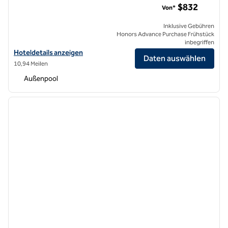
$832
Von*
Inklusive Gebühren
Honors Advance Purchase Frühstück
inbegriffen
Hoteldetails für das Hilton Maldives Amingiri Resort & Spa anzeigen
Hoteldetails anzeigen
Daten auswählen
10,94 Meilen
Außenpool
1
/
13
Vorheriges Bild
nächste
1 von 13