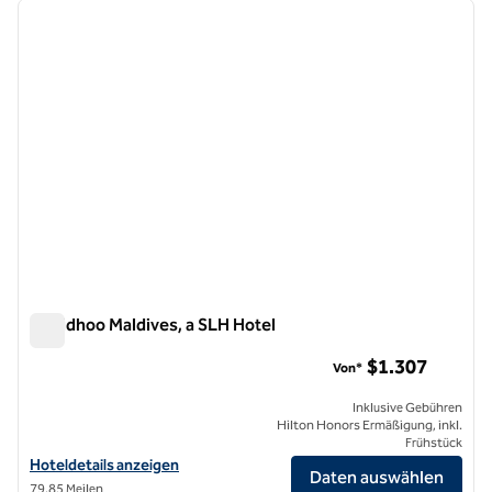
Vorheriges Bild
nächste
1 von 13
Milaidhoo Maldives, a SLH Hotel
Milaidhoo Maldives, a SLH Hotel
$1.307
Von*
Inklusive Gebühren
Hilton Honors Ermäßigung, inkl.
Frühstück
Hoteldetails für Milaidhoo Maldives, a SLH Hotel anzeigen
Hoteldetails anzeigen
Daten auswählen
79,85 Meilen