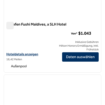
Huvafen Fushi Maldives, a SLH Hotel
Huvafen Fushi Maldives, a SLH Hotel
$1.043
Von*
Inklusive Gebühren
Hilton Honors Ermäßigung, inkl.
Frühstück
Hoteldetails für Huvafen Fushi Maldives, a SLH Hotel anzeigen
Hoteldetails anzeigen
Daten auswählen
16,42 Meilen
Außenpool
1
/
12
Vorheriges Bild
nächste
1 von 12