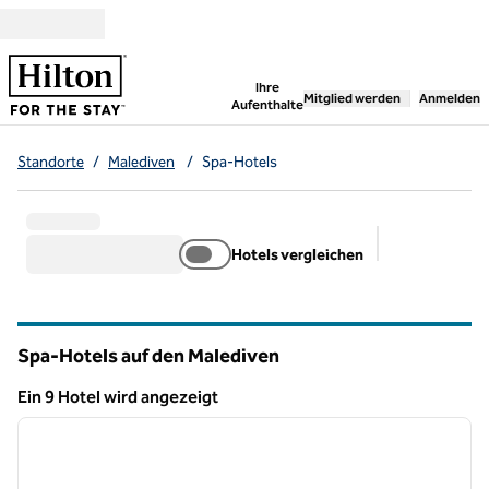
Weiter zum Inhalt
,
öffnet neue Registerka
Ihre
Mitglied werden
Anmelden
Aufenthalte
Standorte
/
Malediven
/
Spa-Hotels
Hotels vergleichen
Empfohlene Fi
Spa-Hotels auf den Malediven
Ein 9 Hotel wird angezeigt
1
/
13
Ein 9 Hotel wird angezeigt
Vorheriges Bild
nächste
1 von 13