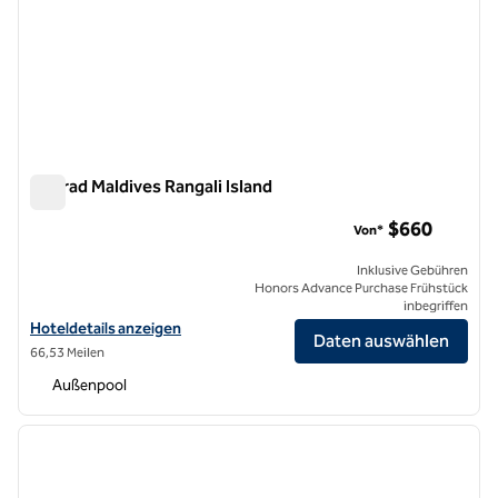
Conrad Maldives Rangali Island
Conrad Maldives Rangali Island
$660
Von*
Inklusive Gebühren
Honors Advance Purchase Frühstück
inbegriffen
Hoteldetails für Conrad Maldives Rangali Island anzeigen
Hoteldetails anzeigen
Daten auswählen
66,53 Meilen
Außenpool
1
/
12
Vorheriges Bild
nächste
1 von 12