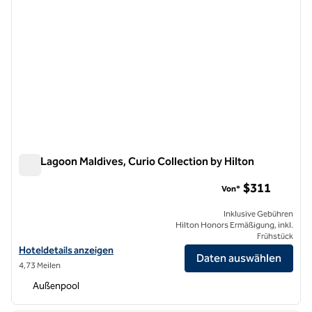
SAii Lagoon Maldives, Curio Collection by Hilton
SAii Lagoon Maldives, Curio Collection by Hilton
$311
Von*
Inklusive Gebühren
Hilton Honors Ermäßigung, inkl.
Frühstück
Hoteldetails für SAii Lagoon Maldives, Curio Collection by Hilton anz
Hoteldetails anzeigen
Daten auswählen
4,73 Meilen
Außenpool
1
/
6