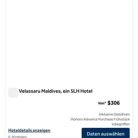
Vorheriges Bild
nächste
1 von 6
Niva Velassaru Maldives, ein SLH Hotel
Niva Velassaru Maldives, ein SLH Hotel
$306
Von*
Inklusive Gebühren
Honors Advance Purchase Frühstück
inbegriffen
Hoteldetails für Niva Velassaru Maldives, a SLH Hotel anzeigen
Hoteldetails anzeigen
Daten auswählen
6,20 Meilen