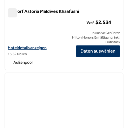
Waldorf Astoria Maldives Ithaafushi
Waldorf Astoria Maldives Ithaafushi
$2.534
Von*
Inklusive Gebühren
Hilton Honors Ermäßigung, inkl.
Frühstück
Hoteldetails für Waldorf Astoria Maldives Ithaafushi anzeigen
Hoteldetails anzeigen
Daten auswählen
13,62 Meilen
Außenpool
1
/
13
Vorheriges Bild
nächste
1 von 13