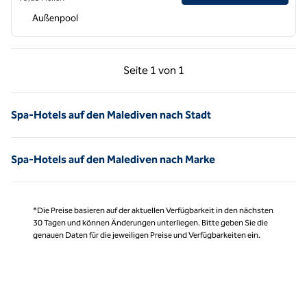
Außenpool
Vorherige Seite, 1 von 1
Nächste Seite, 1 von
Seite
1 von 1
Seite 1 von 1
Spa-Hotels auf den Malediven nach Stadt
Spa-Hotels auf den Malediven nach Marke
*Die Preise basieren auf der aktuellen Verfügbarkeit in den nächsten
30 Tagen und können Änderungen unterliegen. Bitte geben Sie die
genauen Daten für die jeweiligen Preise und Verfügbarkeiten ein.