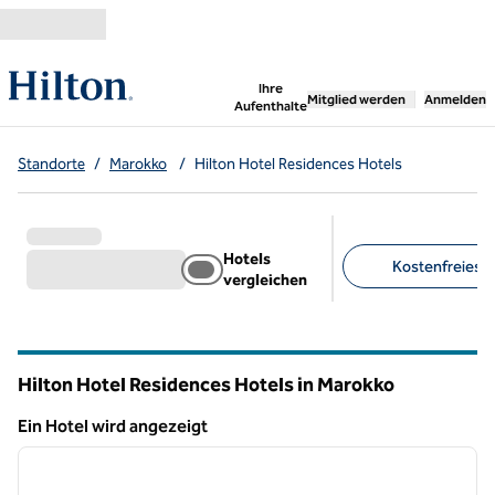
Weiter zum Inhalt
,
öffnet neue Registerka
Ihre
Mitglied werden
Anmelden
Aufenthalte
Standorte
/
Marokko
/
Hilton Hotel Residences Hotels
Hotels
Kostenfreies Pa
vergleichen
Empfohlene Filter
Hilton Hotel Residences Hotels in Marokko
Ein Hotel wird angezeigt
1
/
12
Ein Hotel wird angezeigt
Vorheriges Bild
nächste
1 von 12