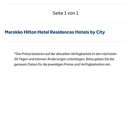
Vorherige Seite, 1 von 1
Nächste Seite, 1 von
Seite
1 von 1
Seite 1 von 1
Marokko Hilton Hotel Residences Hotels by City
*Die Preise basieren auf der aktuellen Verfügbarkeit in den nächsten
30 Tagen und können Änderungen unterliegen. Bitte geben Sie die
genauen Daten für die jeweiligen Preise und Verfügbarkeiten ein.