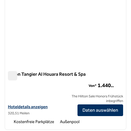
Hilton Tangier Al Houara Resort & Spa
Hilton Tangier Al Houara Resort & Spa
1.440..
Von*
The Hilton Sale Honors Frühstück
inbegriffen
Hoteldetails für das Hilton Tangier Al Houara Resort & Spa anzeigen
Hoteldetails anzeigen
Daten auswählen
320,51 Meilen
Kostenfreie Parkplätze
Außenpool