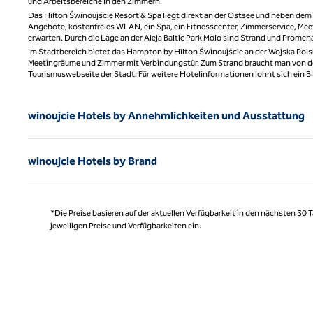
und Arbeitsbereiche in den Zimmern.
Das Hilton Świnoujście Resort & Spa liegt direkt an der Ostsee und neben de
Angebote, kostenfreies WLAN, ein Spa, ein Fitnesscenter, Zimmerservice, Me
erwarten. Durch die Lage an der Aleja Baltic Park Molo sind Strand und Promena
Im Stadtbereich bietet das Hampton by Hilton Świnoujście an der Wojska Pols
Meetingräume und Zimmer mit Verbindungstür. Zum Strand braucht man von dort 
Tourismuswebseite der Stadt. Für weitere Hotelinformationen lohnt sich ein Bli
winoujcie Hotels by Annehmlichkeiten und Ausstattung
winoujcie Hotels by Brand
*Die Preise basieren auf der aktuellen Verfügbarkeit in den nächsten 30
jeweiligen Preise und Verfügbarkeiten ein.