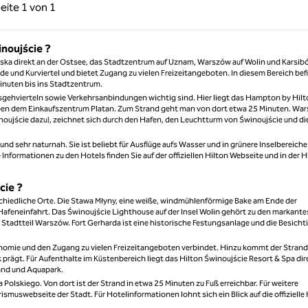
rige Seite, 1 von 1
Nächste Seite, 1 von 1
eite
1 von 1
Seite 1 von 1
inoujście ?
rska direkt an der Ostsee, das Stadtzentrum auf Uznam, Warszów auf Wolin und Karsibó
 und Kurviertel und bietet Zugang zu vielen Freizeitangeboten. In diesem Bereich bef
inuten bis ins Stadtzentrum.
sgehvierteln sowie Verkehrsanbindungen wichtig sind. Hier liegt das Hampton by Hil
eben dem Einkaufszentrum Platan. Zum Strand geht man von dort etwa 25 Minuten. Wa
 Świnoujście dazu), zeichnet sich durch den Hafen, den Leuchtturm von Świnoujście und di
und sehr naturnah. Sie ist beliebt für Ausflüge aufs Wasser und in grünere Inselbereiche.
Informationen zu den Hotels finden Sie auf der offiziellen Hilton Webseite und in der H
cie ?
chiedliche Orte. Die Stawa Młyny, eine weiße, windmühlenförmige Bake am Ende der
Hafeneinfahrt. Das Świnoujście Lighthouse auf der Insel Wolin gehört zu den markant
Stadtteil Warszów. Fort Gerharda ist eine historische Festungsanlage und die Besich
ronomie und den Zugang zu vielen Freizeitangeboten verbindet. Hinzu kommt der Stran
 prägt. Für Aufenthalte im Küstenbereich liegt das Hilton Świnoujście Resort & Spa dir
rand und Aquapark.
olskiego. Von dort ist der Strand in etwa 25 Minuten zu Fuß erreichbar. Für weitere
smuswebseite der Stadt. Für Hotelinformationen lohnt sich ein Blick auf die offizielle