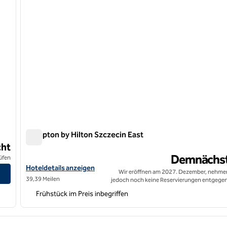
Hampton by Hilton Szczecin East
Hampton by Hilton Szczecin East
ht
Demnächs
üfen
Hoteldetails für Hampton by Hilton Szczecin East anzeigen
Hoteldetails anzeigen
Wir eröffnen am 2027. Dezember, nehme
39,39 Meilen
jedoch noch keine Reservierungen entgegen
Frühstück im Preis inbegriffen