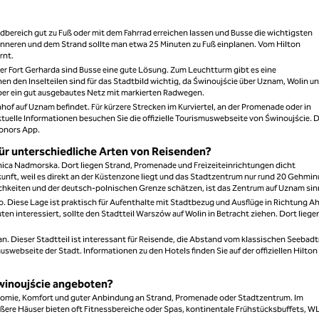
ebadbereich gut zu Fuß oder mit dem Fahrrad erreichen lassen und Busse die wichtigsten
nneren und dem Strand sollte man etwa 25 Minuten zu Fuß einplanen. Vom Hilton
rnt.
der Fort Gerharda sind Busse eine gute Lösung. Zum Leuchtturm gibt es eine
n den Inselteilen sind für das Stadtbild wichtig, da Świnoujście über Uznam, Wolin u
 über ein gut ausgebautes Netz mit markierten Radwegen.
hof auf Uznam befindet. Für kürzere Strecken im Kurviertel, an der Promenade oder in
tuelle Informationen besuchen Sie die offizielle Tourismuswebseite von Świnoujście. D
Honors App.
ür unterschiedliche Arten von Reisenden?
elnica Nadmorska. Dort liegen Strand, Promenade und Freizeiteinrichtungen dicht
kunft, weil es direkt an der Küstenzone liegt und das Stadtzentrum nur rund 20 Gehmi
ichkeiten und der deutsch-polnischen Grenze schätzen, ist das Zentrum auf Uznam sin
. Diese Lage ist praktisch für Aufenthalte mit Stadtbezug und Ausflüge in Richtung A
n interessiert, sollte den Stadtteil Warszów auf Wolin in Betracht ziehen. Dort liege
n. Dieser Stadtteil ist interessant für Reisende, die Abstand vom klassischen Seebadt
uswebseite der Stadt. Informationen zu den Hotels finden Sie auf der offiziellen Hilton
Świnoujście angeboten?
ronomie, Komfort und guter Anbindung an Strand, Promenade oder Stadtzentrum. Im
ößere Häuser bieten oft Fitnessbereiche oder Spas, kontinentale Frühstücksbuffets, 