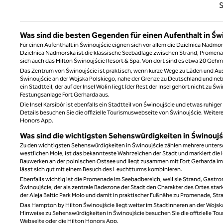
Vorhe
S
Was sind die besten Gegenden für einen Aufenthalt in Św
Für einen Aufenthalt in Świnoujście eignen sich vor allem die Dzielnica Nadmo
Dzielnica Nadmorska ist die klassische Seebadlage zwischen Strand, Promenade
sich auch das Hilton Świnoujście Resort & Spa. Von dort sind es etwa 20 Gehm
Das Zentrum von Świnoujście ist praktisch, wenn kurze Wege zu Läden und Au
Świnoujście an der Wojska Polskiego, nahe der Grenze zu Deutschland und n
ein Stadtteil, der auf der Insel Wolin liegt (der Rest der Insel gehört nicht zu
Festungsanlage Fort Gerharda aus.
Die Insel Karsibór ist ebenfalls ein Stadtteil von Świnoujście und etwas ruhiger 
Details besuchen Sie die offizielle Tourismuswebseite von Świnoujście. Weitere 
Honors App.
Was sind die wichtigsten Sehenswürdigkeiten in Świnoujś
Zu den wichtigsten Sehenswürdigkeiten in Świnoujście zählen mehrere unters
westlichen Mole, ist das bekannteste Wahrzeichen der Stadt und markiert die 
Bauwerken an der polnischen Ostsee und liegt zusammen mit Fort Gerharda im 
lässt sich gut mit einem Besuch des Leuchtturms kombinieren.
Ebenfalls wichtig ist die Promenade im Seebadbereich, weil sie Strand, Gast
Świnoujście, der als zentrale Badezone der Stadt den Charakter des Ortes stark
der Aleja Baltic Park Molo und damit in praktischer Fußnähe zu Promenade, St
Das Hampton by Hilton Świnoujście liegt weiter im Stadtinneren an der Wojska P
Hinweise zu Sehenswürdigkeiten in Świnoujście besuchen Sie die offizielle Touri
Webseite oder die Hilton Honors App.