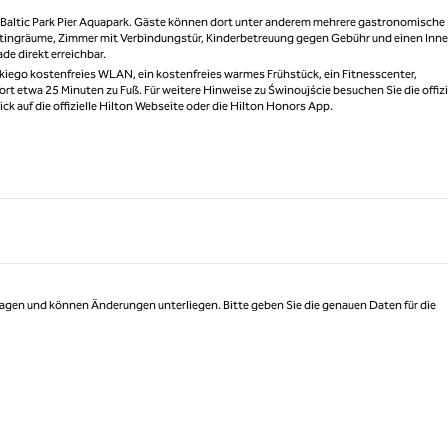
m Baltic Park Pier Aquapark. Gäste können dort unter anderem mehrere gastronomische
etingräume, Zimmer mit Verbindungstür, Kinderbetreuung gegen Gebühr und einen Inn
de direkt erreichbar.
kiego kostenfreies WLAN, ein kostenfreies warmes Frühstück, ein Fitnesscenter,
etwa 25 Minuten zu Fuß. Für weitere Hinweise zu Świnoujście besuchen Sie die offizi
ck auf die offizielle Hilton Webseite oder die Hilton Honors App.
 Tagen und können Änderungen unterliegen. Bitte geben Sie die genauen Daten für die