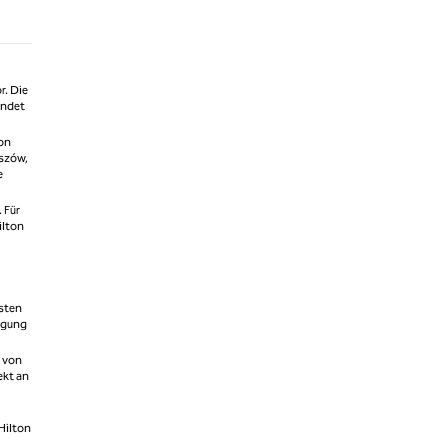
r. Die
indet
ton
rszów,
e
 Für
ilton
esten
tigung
d von
ekt an
 Hilton