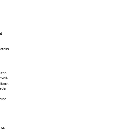
nd
etails
nuten
nvoll.
hlbeck.
n der
rubel
WLAN