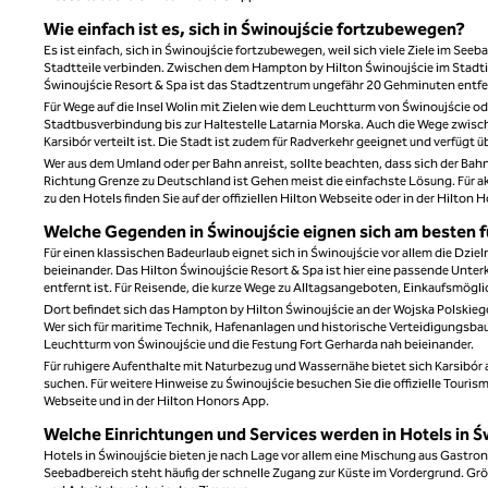
Wie einfach ist es, sich in Świnoujście fortzubewegen?
Es ist einfach, sich in Świnoujście fortzubewegen, weil sich viele Ziele im Se
Stadtteile verbinden. Zwischen dem Hampton by Hilton Świnoujście im Stadti
Świnoujście Resort & Spa ist das Stadtzentrum ungefähr 20 Gehminuten entfe
Für Wege auf die Insel Wolin mit Zielen wie dem Leuchtturm von Świnoujście o
Stadtbusverbindung bis zur Haltestelle Latarnia Morska. Auch die Wege zwische
Karsibór verteilt ist. Die Stadt ist zudem für Radverkehr geeignet und verfügt
Wer aus dem Umland oder per Bahn anreist, sollte beachten, dass sich der Bahn
Richtung Grenze zu Deutschland ist Gehen meist die einfachste Lösung. Für ak
zu den Hotels finden Sie auf der offiziellen Hilton Webseite oder in der Hilton 
Welche Gegenden in Świnoujście eignen sich am besten f
Für einen klassischen Badeurlaub eignet sich in Świnoujście vor allem die Dzi
beieinander. Das Hilton Świnoujście Resort & Spa ist hier eine passende Unter
entfernt ist. Für Reisende, die kurze Wege zu Alltagsangeboten, Einkaufsmögl
Dort befindet sich das Hampton by Hilton Świnoujście an der Wojska Polskiego
Wer sich für maritime Technik, Hafenanlagen und historische Verteidigungsbaute
Leuchtturm von Świnoujście und die Festung Fort Gerharda nah beieinander.
Für ruhigere Aufenthalte mit Naturbezug und Wassernähe bietet sich Karsibór a
suchen. Für weitere Hinweise zu Świnoujście besuchen Sie die offizielle Tourism
Webseite und in der Hilton Honors App.
Welche Einrichtungen und Services werden in Hotels in 
Hotels in Świnoujście bieten je nach Lage vor allem eine Mischung aus Gast
Seebadbereich steht häufig der schnelle Zugang zur Küste im Vordergrund. Gr