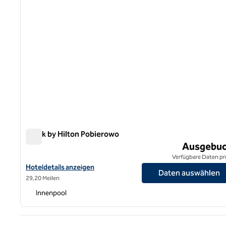
Spark by Hilton Pobierowo
Spark by Hilton Pobierowo
Ausgebuc
Verfügbare Daten pr
Hoteldetails für Spark by Hilton Pobierowo anzeigen
Hoteldetails anzeigen
Daten auswählen
29,20 Meilen
Innenpool