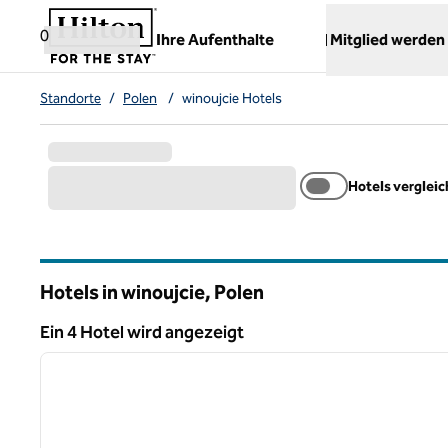
Weiter zum Inhalt
,
öffnet neue Registerkarte
0
Ihre Aufenthalte
Mitglied werden
Standorte
/
Polen
/
winoujcie Hotels
Hotels verglei
Hotels in winoujcie, Polen
Ein 4 Hotel wird angezeigt
1
Ein 4 Hotel wird angezeigt
Vorheriges Bild
1 von 12