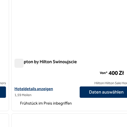
Hampton by Hilton Swinoujscie
Hampton by Hilton Swinoujscie
400 Zł
Von*
nors
Hilton Hilton Sale Ho
Hoteldetails für Hampton by Hilton Swinoujscie anzeigen
Hoteldetails anzeigen
Daten auswählen
1,59 Meilen
Frühstück im Preis inbegriffen
/
12
nächstes Bild
Vorheriges Bild
1 von 5