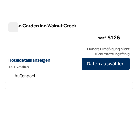
Hilton Garden Inn Walnut Creek
Hilton Garden Inn Walnut Creek
$126
Von*
Honors Ermäßigung Nicht
rückerstattungsfähig
Hoteldetails für das Hilton Garden Inn Walnut Creek anzeigen
Hoteldetails anzeigen
Daten auswählen
14,13 Meilen
Außenpool
1
/
12
Vorheriges Bild
nächste
1 von 12