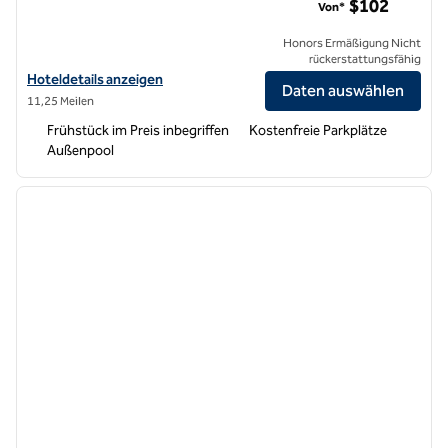
$102
Von*
Honors Ermäßigung Nicht
rückerstattungsfähig
Hoteldetails für das Hampton Inn Oakland-Hayward anzeigen
Hoteldetails anzeigen
Daten auswählen
11,25 Meilen
Frühstück im Preis inbegriffen
Kostenfreie Parkplätze
Außenpool
1
/
12
Vorheriges Bild
nächste
1 von 12