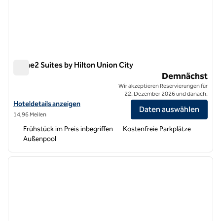
Home2 Suites by Hilton Union City
Home2 Suites by Hilton Union City
Demnächst
Wir akzeptieren Reservierungen für
22. Dezember 2026 und danach.
Hoteldetails für Home2 Suites by Hilton Union City anzeigen
Hoteldetails anzeigen
Daten auswählen
14,96 Meilen
Frühstück im Preis inbegriffen
Kostenfreie Parkplätze
Außenpool
1
/
12
Vorheriges Bild
nächste
1 von 12