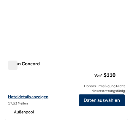
Hilton Concord
Hilton Concord
$110
Von*
Honors Ermäßigung Nicht
rückerstattungsfähig
Hoteldetails für Hilton Concord anzeigen
Hoteldetails anzeigen
Daten auswählen
17,53 Meilen
Außenpool
Vorherige Seite, 1 von 1
Nächste Seite, 1 von