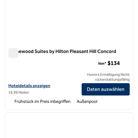
Homewood Suites by Hilton Pleasant Hill Concord
Homewood Suites by Hilton Pleasant Hill Concord
$134
Von*
Honors Ermäßigung Nicht
rückerstattungsfähig
Hoteldetails für Homewood Suites by Hilton Pleasant Hill Concord a
Hoteldetails anzeigen
Daten auswählen
16,99 Meilen
Frühstück im Preis inbegriffen
Außenpool
1
/
12
Vorheriges Bild
nächste
1 von 12