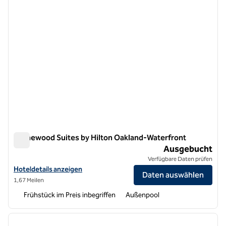
Homewood Suites by Hilton Oakland-Waterfront
Homewood Suites by Hilton Oakland-Waterfront
Ausgebucht
Verfügbare Daten prüfen
Hoteldetails für Homewood Suites by Hilton Oakland-Waterfront an
Hoteldetails anzeigen
Daten auswählen
1,67 Meilen
Frühstück im Preis inbegriffen
Außenpool
1
/
12
Vorheriges Bild
nächste
1 von 12