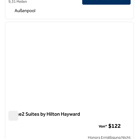
9,31 Meilen
Außenpool
1
/
6
Vorheriges Bild
nächste
1 von 6
Home2 Suites by Hilton Hayward
Home2 Suites by Hilton Hayward
$122
Von*
Honors Ermäßigung Nicht