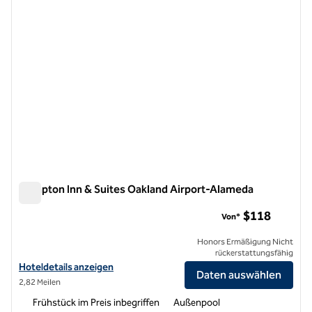
Hampton Inn & Suites Oakland Airport-Alameda
Hampton Inn & Suites Oakland Airport-Alameda
$118
Von*
Honors Ermäßigung Nicht
rückerstattungsfähig
Hoteldetails für Hampton Inn & Suites Oakland Airport-Alameda anz
Hoteldetails anzeigen
Daten auswählen
2,82 Meilen
Frühstück im Preis inbegriffen
Außenpool