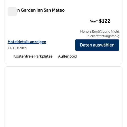
Hilton Garden Inn San Mateo
Hilton Garden Inn San Mateo
$122
Von*
Honors Ermäßigung Nicht
rückerstattungsfähig
Hoteldetails für das Hilton Garden Inn San Mateo anzeigen
Hoteldetails anzeigen
Daten auswählen
14,12 Meilen
Kostenfreie Parkplätze
Außenpool
1
/
12
Vorheriges Bild
nächste
1 von 12