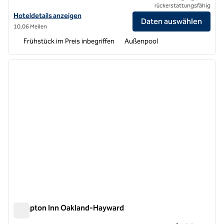
rückerstattungsfähig
Hoteldetails für Home2 Suites by Hilton Hayward anzeigen
Hoteldetails anzeigen
Daten auswählen
10,06 Meilen
Frühstück im Preis inbegriffen
Außenpool
1
/
12
Vorheriges Bild
nächste
1 von 12
Hampton Inn Oakland-Hayward
Hampton Inn Oakland-Hayward