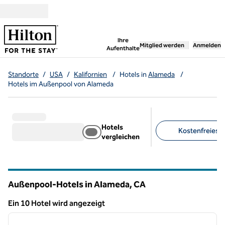
Weiter zum Inhalt
,
öffnet neue Registerka
Ihre
Mitglied werden
Anmelden
Aufenthalte
Standorte
/
USA
/
Kalifornien
/
Hotels in
Alameda
/
Hotels im Außenpool von Alameda
Hotels
Kostenfreies F
vergleichen
Empfohlene Filter
Außenpool-Hotels in Alameda,
CA
Kalifornien
Ein 10 Hotel wird angezeigt
1
/
12
Ein 10 Hotel wird angezeigt
Vorheriges Bild
nächste
1 von 12