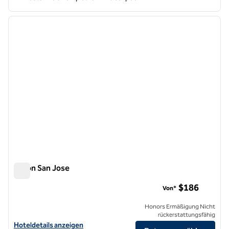
1
/
12
Vorheriges Bild
nächste
1 von 12
Hilton San Jose
Hilton San Jose
$186
Von*
Honors Ermäßigung Nicht
rückerstattungsfähig
Hoteldetails für das Hilton San Jose anzeigen
Hoteldetails anzeigen