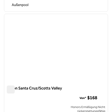
Außenpool
1
/
11
Vorheriges Bild
nächste
1 von 11
Hilton Santa Cruz/Scotts Valley
Hilton Santa Cruz/Scotts Valley
$168
Von*
Honors Ermäßigung Nicht
rückerstattungsfähig