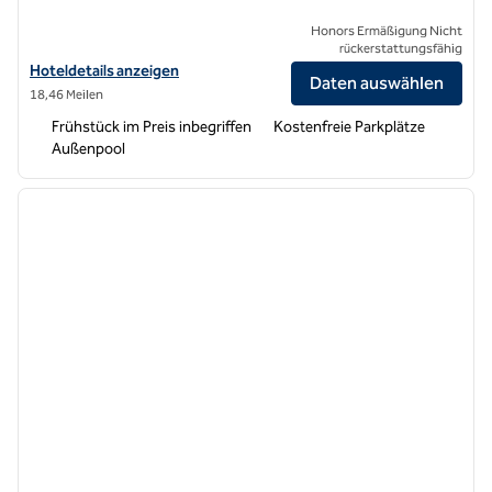
Honors Ermäßigung Nicht
rückerstattungsfähig
Hoteldetails für Hampton Inn Morgan Hill anzeigen
Hoteldetails anzeigen
Daten auswählen
18,46 Meilen
Frühstück im Preis inbegriffen
Kostenfreie Parkplätze
Außenpool
1
/
12
Vorheriges Bild
nächste
1 von 12