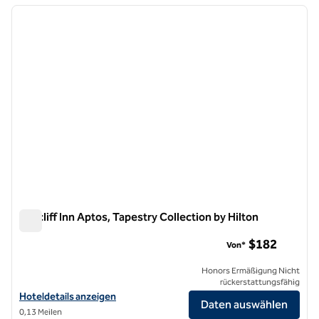
Vorheriges Bild
nächste
1 von 12
Seacliff Inn Aptos, Tapestry Collection by Hilton
Seacliff Inn Aptos, Tapestry Collection by Hilton
$182
Von*
Honors Ermäßigung Nicht
rückerstattungsfähig
Hoteldetails für Seacliff Inn Aptos, Tapestry Collection by Hilton anz
Hoteldetails anzeigen
Daten auswählen
0,13 Meilen