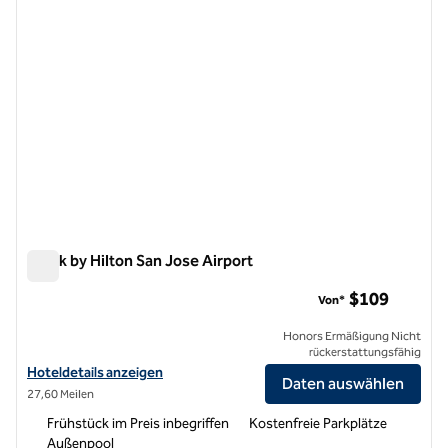
Spark by Hilton San Jose Airport
Spark by Hilton San Jose Airport
$109
Von*
Honors Ermäßigung Nicht
rückerstattungsfähig
Hoteldetails für Spark by Hilton San Jose Airport anzeigen
Hoteldetails anzeigen
Daten auswählen
27,60 Meilen
Frühstück im Preis inbegriffen
Kostenfreie Parkplätze
Außenpool