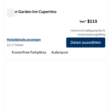
Hilton Garden Inn Cupertino
Hilton Garden Inn Cupertino
$115
Von*
Honors Ermäßigung Nicht
rückerstattungsfähig
Hoteldetails für Hilton Garden Inn Cupertino anzeigen
Hoteldetails anzeigen
Daten auswählen
25,17 Meilen
Kostenfreie Parkplätze
Außenpool
1
/
12
Vorheriges Bild
nächste
1 von 12