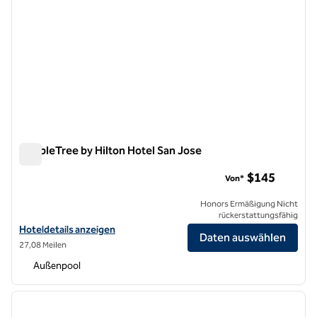
DoubleTree by Hilton Hotel San Jose
DoubleTree by Hilton Hotel San Jose
$145
Von*
Honors Ermäßigung Nicht
rückerstattungsfähig
Hoteldetails für DoubleTree by Hilton Hotel San Jose anzeigen
Hoteldetails anzeigen
Daten auswählen
27,08 Meilen
Außenpool
1
/
12
Vorheriges Bild
nächste
1 von 12