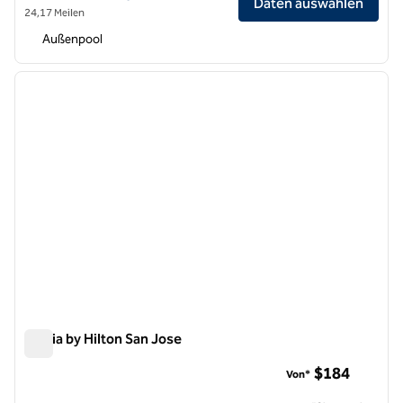
Daten auswählen
24,17 Meilen
Außenpool
1
/
12
Vorheriges Bild
nächste
1 von 12
Signia by Hilton San Jose
Signia by Hilton San Jose
$184
Von*