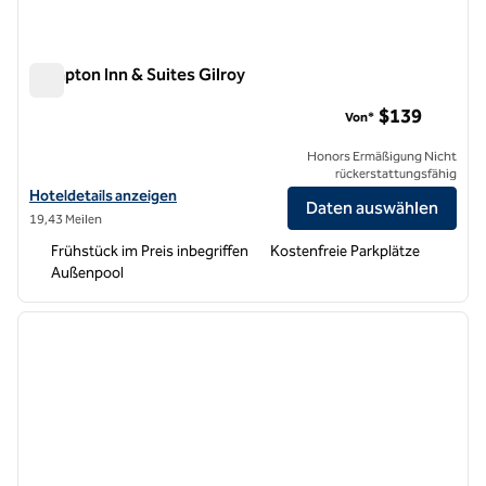
Hampton Inn & Suites Gilroy
Hampton Inn & Suites Gilroy
$139
Von*
Honors Ermäßigung Nicht
rückerstattungsfähig
Hoteldetails für Hampton Inn & Suites Gilroy anzeigen
Hoteldetails anzeigen
Daten auswählen
19,43 Meilen
Frühstück im Preis inbegriffen
Kostenfreie Parkplätze
Außenpool
1
/
12
Vorheriges Bild
nächste
1 von 12