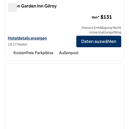
Hilton Garden Inn Gilroy
Hilton Garden Inn Gilroy
$131
Von*
Honors Ermäßigung Nicht
rückerstattungsfähig
Hoteldetails für Hilton Garden Inn Gilroy anzeigen
Hoteldetails anzeigen
Daten auswählen
19,27 Meilen
Kostenfreie Parkplätze
Außenpool
1
/
12
Vorheriges Bild
nächste
1 von 12