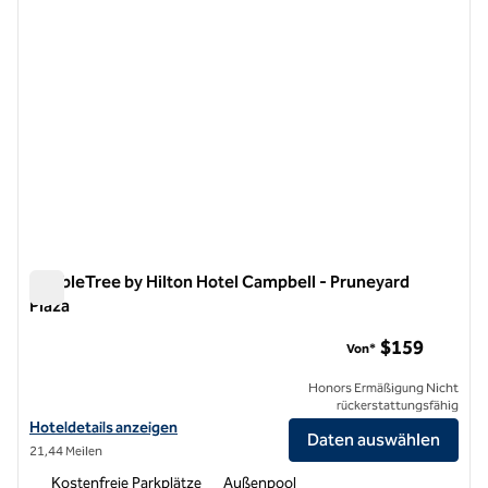
DoubleTree by Hilton Hotel Campbell - Pruneyard
Plaza
DoubleTree by Hilton Hotel Campbell - Pruneyard Plaza
$159
Von*
Honors Ermäßigung Nicht
rückerstattungsfähig
Hoteldetails für DoubleTree by Hilton Hotel Campbell – Pruneyard Pl
Hoteldetails anzeigen
Daten auswählen
21,44 Meilen
Kostenfreie Parkplätze
Außenpool