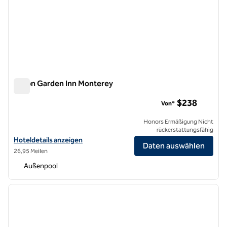
Hilton Garden Inn Monterey
Hilton Garden Inn Monterey
$238
Von*
Honors Ermäßigung Nicht
rückerstattungsfähig
Hoteldetails für Hilton Garden Inn Monterey anzeigen
Hoteldetails anzeigen
Daten auswählen
26,95 Meilen
Außenpool
1
/
12
Vorheriges Bild
nächste
1 von 12