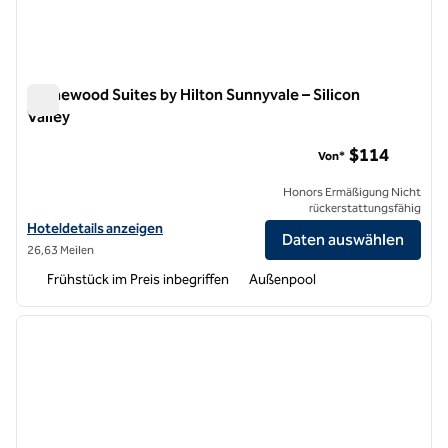
Homewood Suites by Hilton Sunnyvale – Silicon
Valley
Homewood Suites by Hilton Sunnyvale – Silicon Valley
$114
Von*
Honors Ermäßigung Nicht
rückerstattungsfähig
Hoteldetails für Homewood Suites by Hilton Sunnyvale – Silicon Vall
Hoteldetails anzeigen
Daten auswählen
26,63 Meilen
Frühstück im Preis inbegriffen
Außenpool
1
/
12
Vorheriges Bild
nächste
1 von 12