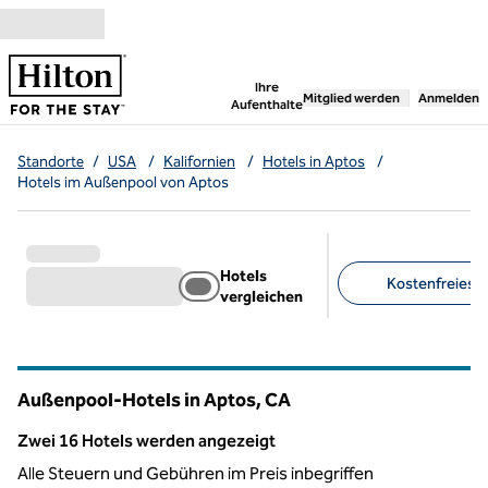
Weiter zum Inhalt
,
öffnet neue Registerka
Ihre
Mitglied werden
Anmelden
Aufenthalte
Standorte
/
USA
/
Kalifornien
/
Hotels in Aptos
/
Hotels im Außenpool von Aptos
Hotels
Kostenfreies F
vergleichen
Empfohlene Filter
Außenpool-Hotels in Aptos,
CA
Kalifornien
Zwei 16 Hotels werden angezeigt
Zwei 16 Hotels werden angezeigt
Alle Steuern und Gebühren im Preis inbegriffen
1
/
12