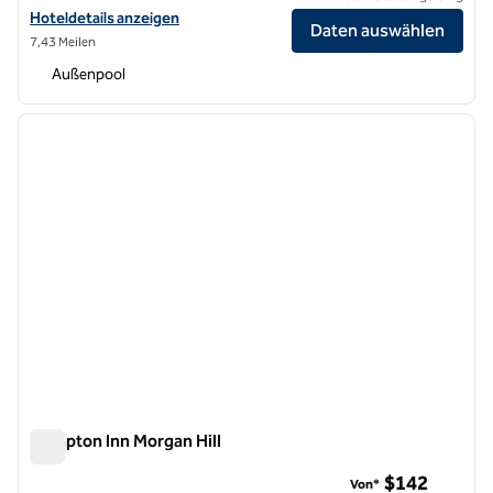
Hoteldetails für das Hilton Santa Cruz/Scotts Valley anzeigen
Hoteldetails anzeigen
Daten auswählen
7,43 Meilen
Außenpool
1
/
12
Vorheriges Bild
nächste
1 von 12
Hampton Inn Morgan Hill
Hampton Inn Morgan Hill
$142
Von*