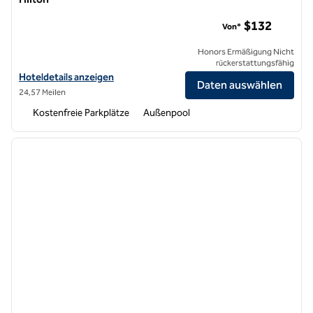
Juniper Hotel Cupertino, Curio Collection by Hilton
$132
Von*
Honors Ermäßigung Nicht
rückerstattungsfähig
Hoteldetails für Juniper Hotel Cupertino, Curio Collection by Hilton
Hoteldetails anzeigen
Daten auswählen
24,57 Meilen
Kostenfreie Parkplätze
Außenpool
1
/
12
Vorheriges Bild
nächste
1 von 12