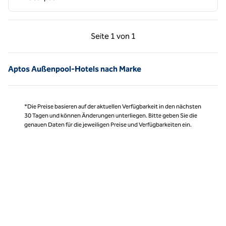
Vorherige Seite, 1 von 1
Nächste Seite, 1 von
Seite
1 von 1
Seite 1 von 1
Aptos Außenpool-Hotels nach Marke
*Die Preise basieren auf der aktuellen Verfügbarkeit in den nächsten
30 Tagen und können Änderungen unterliegen. Bitte geben Sie die
genauen Daten für die jeweiligen Preise und Verfügbarkeiten ein.