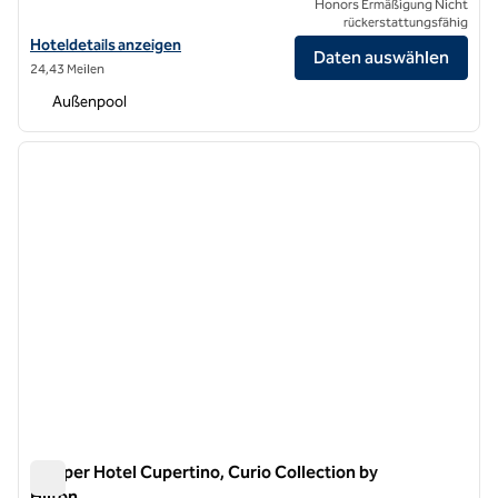
Honors Ermäßigung Nicht
rückerstattungsfähig
Hoteldetails für Signia by Hilton San Jose anzeigen
Hoteldetails anzeigen
Daten auswählen
24,43 Meilen
Außenpool
1
/
12
Vorheriges Bild
nächste
1 von 12
Juniper Hotel Cupertino, Curio Collection by
Hilton