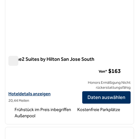
Home2 Suites by Hilton San Jose South
Home2 Suites by Hilton San Jose South
$163
Von*
Honors Ermäßigung Nicht
rückerstattungsfähig
Hoteldetails für Home2 Suites by Hilton San Jose South anzeigen
Hoteldetails anzeigen
Daten auswählen
20,44 Meilen
Frühstück im Preis inbegriffen
Kostenfreie Parkplätze
Außenpool
1
/
12
Vorheriges Bild
nächste
1 von 12