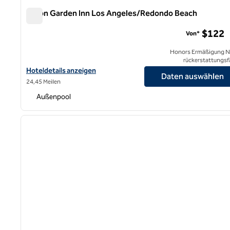
Hilton Garden Inn Los Angeles/Redondo Beach
Hilton Garden Inn Los Angeles/Redondo Beach
$122
Von*
Honors Ermäßigung N
rückerstattungsf
Hoteldetails für das Hilton Garden Inn Los Angeles/Redondo Be
Hoteldetails anzeigen
Daten auswählen
24,45 Meilen
Außenpool
1
Vorheriges Bild
1 von 12