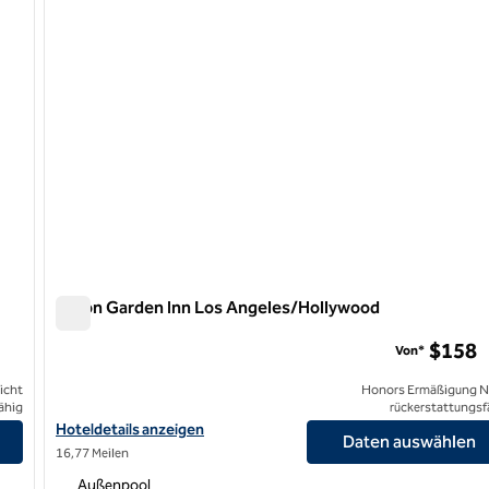
Hilton Garden Inn Los Angeles/Hollywood
Hilton Garden Inn Los Angeles/Hollywood
$158
Von*
icht
Honors Ermäßigung N
ähig
rückerstattungsf
igen
Hoteldetails für das Hilton Garden Inn Los Angeles/Hollywood a
Hoteldetails anzeigen
Daten auswählen
16,77 Meilen
Außenpool