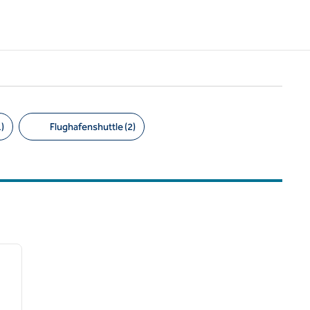
)
Flughafenshuttle (2)
/
12
nächstes Bild