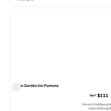
1
Vorheriges Bild
1 von 12
Hilton Garden Inn Pomona
Hilton Garden Inn Pomona
$111
Von*
Honors Ermäßigung N
rückerstattungsf