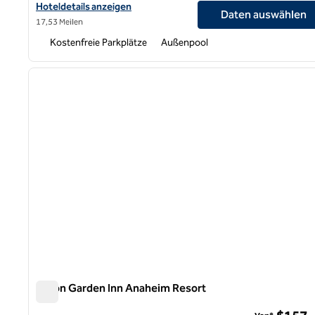
Hoteldetails für das Hilton Garden Inn Pomona anzeigen
Hoteldetails anzeigen
Daten auswählen
17,53 Meilen
Kostenfreie Parkplätze
Außenpool
1
Vorheriges Bild
1 von 12
Hilton Garden Inn Anaheim Resort
Hilton Garden Inn Anaheim Resort