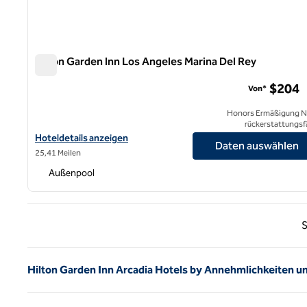
Hilton Garden Inn Los Angeles Marina Del Rey
Hilton Garden Inn Los Angeles Marina Del Rey
$204
Von*
Honors Ermäßigung N
rückerstattungsf
Hoteldetails für das Hilton Garden Inn Los Angeles Marina Del Re
Hoteldetails anzeigen
Daten auswählen
25,41 Meilen
Außenpool
Vorhe
S
Hilton Garden Inn Arcadia Hotels by Annehmlichkeiten u