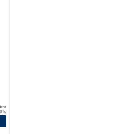
icht
ähig
nzeigen