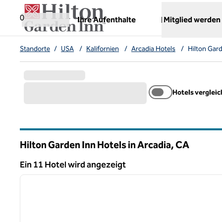
Weiter zum Inhalt
,
öffnet neue Registerkarte
0
Ihre Aufenthalte
Mitglied werden
Standorte
/
USA
/
Kalifornien
/
Arcadia Hotels
/
Hilton Gard
Hotels verglei
Hilton Garden Inn Hotels in Arcadia,
CA
Kalifornien
Ein 11 Hotel wird angezeigt
1
Ein 11 Hotel wird angezeigt
Vorheriges Bild
1 von 12