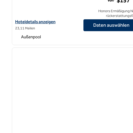
$157
Von*
Honors Ermäßigung N
rückerstattungsf
Hoteldetails für das Hilton Garden Inn Anaheim Resort anzeigen
Hoteldetails anzeigen
Daten auswählen
23,11 Meilen
Außenpool
1
Vorheriges Bild
1 von 12