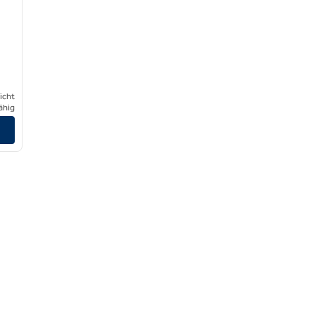
icht
ähig
nzeigen