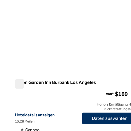
Hilton Garden Inn Burbank Los Angeles
Hilton Garden Inn Burbank Los Angeles
$169
Von*
Honors Ermäßigung N
rückerstattungsf
Hoteldetails für das Hilton Garden Inn Burbank Los Angeles anze
Hoteldetails anzeigen
Daten auswählen
15,28 Meilen
Außenpool