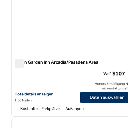
Hilton Garden Inn Arcadia/Pasadena Area
Hilton Garden Inn Arcadia/Pasadena Area
$107
Von*
Honors Ermäßigung N
rückerstattungsf
Hoteldetails für das Hilton Garden Inn Arcadia/Pasadena anzeige
Hoteldetails anzeigen
Daten auswählen
1,50 Meilen
Kostenfreie Parkplätze
Außenpool
1
Vorheriges Bild
1 von 12