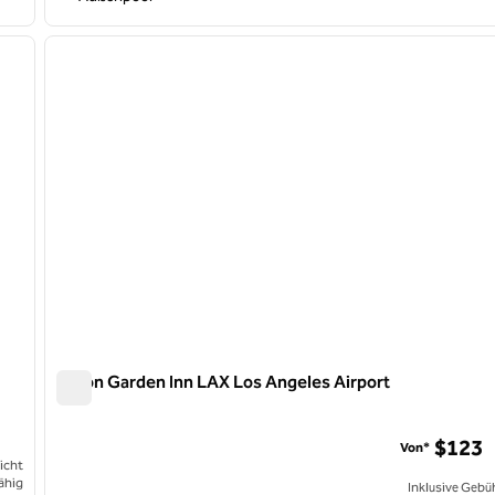
/
12
1
nächstes Bild
Vorheriges Bild
1 von 12
Hilton Garden Inn LAX Los Angeles Airport
Hilton Garden Inn LAX Los Angeles Airport
$123
Von*
icht
ähig
Inklusive Gebü