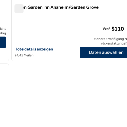
Hilton Garden Inn Anaheim/Garden Grove
Hilton Garden Inn Anaheim/Garden Grove
$110
icht
Von*
ähig
ach anzeigen
Honors Ermäßigung N
rückerstattungsf
Hoteldetails für das Hilton Garden Inn Anaheim/Garden Grove a
Hoteldetails anzeigen
Daten auswählen
24,45 Meilen
/
12
nächstes Bild