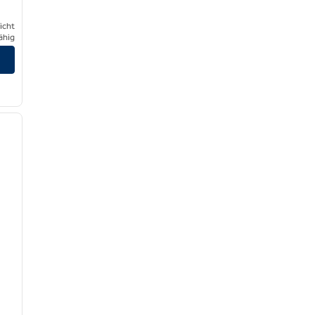
icht
ähig
/
12
nächstes Bild