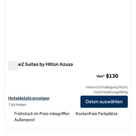
Home2 Suites by Hilton Azusa
Home2 Suites by Hilton Azusa
$130
Von*
Honors Ermäßigung Nicht
rückerstattungsfähig
Hoteldetails für Home2 Suites by Hilton Azusa anzeigen
Hoteldetails anzeigen
Daten auswählen
7,89 Meilen
Frühstück im Preis inbegriffen
Kostenfreie Parkplätze
Außenpool
1
/
12
Vorheriges Bild
nächste
1 von 12