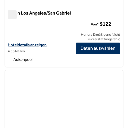
Hilton Los Angeles/San Gabriel
Hilton Los Angeles/San Gabriel
$122
Von*
Honors Ermäßigung Nicht
rückerstattungsfähig
Hoteldetails für das Hilton Los Angeles/San Gabriel anzeigen
Hoteldetails anzeigen
Daten auswählen
4,56 Meilen
Außenpool
1
/
12
Vorheriges Bild
nächste
1 von 12