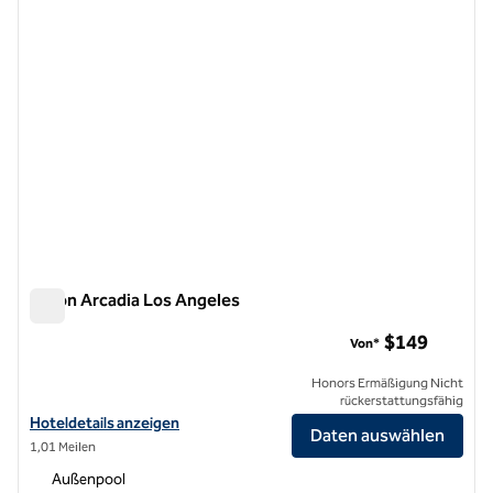
Hilton Arcadia Los Angeles
Hilton Arcadia Los Angeles
$149
Von*
Honors Ermäßigung Nicht
rückerstattungsfähig
Hoteldetails für das Hilton Arcadia Los Angeles anzeigen
Hoteldetails anzeigen
Daten auswählen
1,01 Meilen
Außenpool