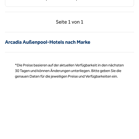
Vorherige Seite, 1 von 1
Nächste Seite, 1 von
Seite
1 von 1
Seite 1 von 1
Arcadia Außenpool-Hotels nach Marke
*Die Preise basieren auf der aktuellen Verfügbarkeit in den nächsten
30 Tagen und können Änderungen unterliegen. Bitte geben Sie die
genauen Daten für die jeweiligen Preise und Verfügbarkeiten ein.