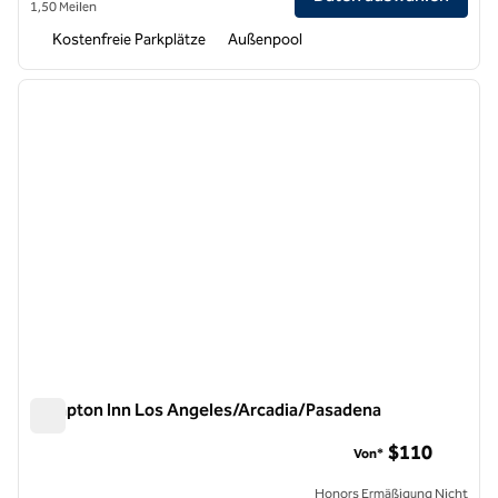
1,50 Meilen
Kostenfreie Parkplätze
Außenpool
1
/
11
Vorheriges Bild
nächste
1 von 11
Hampton Inn Los Angeles/Arcadia/Pasadena
Hampton Inn Los Angeles/Arcadia/Pasadena
$110
Von*
Honors Ermäßigung Nicht