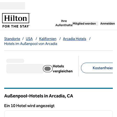
Weiter zum Inhalt
,
öffnet neue Registerka
Ihre
Mitglied werden
Anmelden
Aufenthalte
Standorte
/
USA
/
Kalifornien
/
Arcadia Hotels
/
Hotels im Außenpool von Arcadia
Hotels
Kostenfreies F
vergleichen
Empfohlene Filter
Außenpool-Hotels in Arcadia,
CA
Kalifornien
Ein 10 Hotel wird angezeigt
1
/
12
Ein 10 Hotel wird angezeigt
Vorheriges Bild
nächste
1 von 12