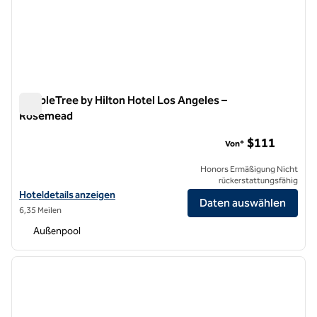
DoubleTree by Hilton Hotel Los Angeles –
Rosemead
DoubleTree by Hilton Hotel Los Angeles – Rosemead
$111
Von*
Honors Ermäßigung Nicht
rückerstattungsfähig
Hoteldetails für DoubleTree by Hilton Hotel Los Angeles – Rosemea
Hoteldetails anzeigen
Daten auswählen
6,35 Meilen
Außenpool
1
/
12
Vorheriges Bild
nächste
1 von 12