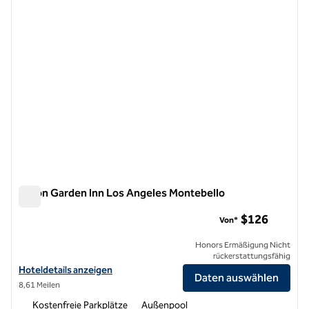
Hilton Garden Inn Los Angeles Montebello
Hilton Garden Inn Los Angeles Montebello
$126
Von*
Honors Ermäßigung Nicht
rückerstattungsfähig
Hoteldetails für das Hilton Garden Inn Los Angeles Montebello anze
Hoteldetails anzeigen
Daten auswählen
8,61 Meilen
Kostenfreie Parkplätze
Außenpool