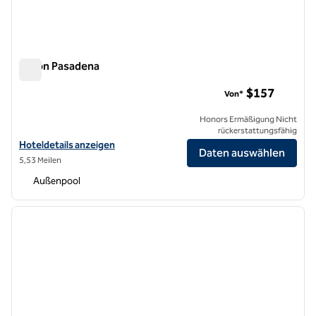
Hilton Pasadena
Hilton Pasadena
$157
Von*
Honors Ermäßigung Nicht
rückerstattungsfähig
Hoteldetails für Hilton Pasadena anzeigen
Hoteldetails anzeigen
Daten auswählen
5,53 Meilen
Außenpool
1
/
12
Vorheriges Bild
nächste
1 von 12