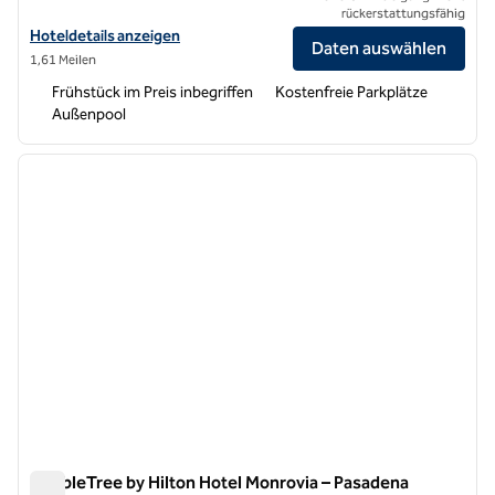
rückerstattungsfähig
Hoteldetails für Hampton Inn Los Angeles/Arcadia/Pasadena anzeig
Hoteldetails anzeigen
Daten auswählen
1,61 Meilen
Frühstück im Preis inbegriffen
Kostenfreie Parkplätze
Außenpool
1
/
12
Vorheriges Bild
nächste
1 von 12
DoubleTree by Hilton Hotel Monrovia – Pasadena