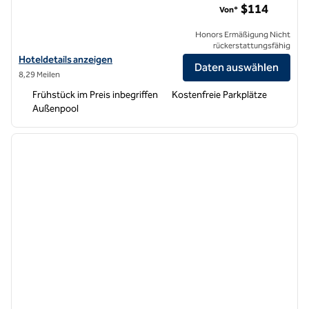
$114
Von*
Honors Ermäßigung Nicht
rückerstattungsfähig
Hoteldetails für den Strandbereich Hampton Inn & Suites Arroyo Gr
Hoteldetails anzeigen
Daten auswählen
8,29 Meilen
Frühstück im Preis inbegriffen
Kostenfreie Parkplätze
Außenpool
1
/
12
Vorheriges Bild
nächste
1 von 12