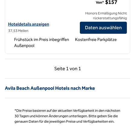
$157
Von*
Honors Ermäßigung Nicht
rückerstattungsfähig
Hoteldetails für das Hampton Inn San Simeon Cambria anzeigen
Hoteldetails anzeigen
Daten auswählen
37,53 Meilen
Frühstück im Preis inbegriffen
Kostenfreie Parkplätze
Außenpool
Vorherige Seite, 1 von 1
Nächste Seite, 1 von
Seite
1 von 1
Seite 1 von 1
Avila Beach Außenpool Hotels nach Marke
*Die Preise basieren auf der aktuellen Verfügbarkeit in den nächsten
30 Tagen und können Änderungen unterliegen. Bitte geben Sie die
genauen Daten für die jeweiligen Preise und Verfügbarkeiten ein.