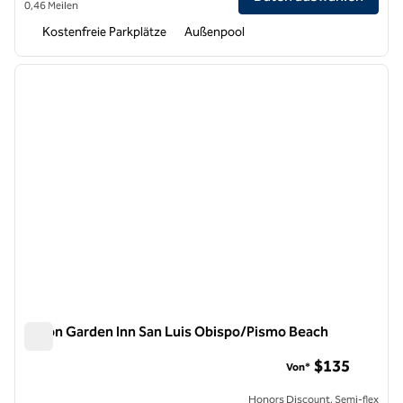
0,46 Meilen
Kostenfreie Parkplätze
Außenpool
1
/
12
Vorheriges Bild
nächste
1 von 12
Hilton Garden Inn San Luis Obispo/Pismo Beach
Hilton Garden Inn San Luis Obispo/Pismo Beach
$135
Von*
Honors Discount, Semi-flex