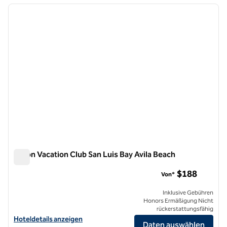
Vorheriges Bild
nächste
1 von 12
Hilton Vacation Club San Luis Bay Avila Beach
Hilton Vacation Club San Luis Bay Avila Beach
$188
Von*
Inklusive Gebühren
Honors Ermäßigung Nicht
rückerstattungsfähig
Hoteldetails für Hilton Vacation Club San Luis Bay Avila Beach anzeig
Hoteldetails anzeigen
Daten auswählen