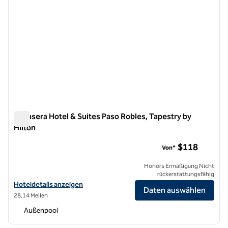
Bellasera Hotel & Suites Paso Robles, Tapestry by
Hilton
Bellasera Hotel & Suites Paso Robles, Tapestry by Hilton
$118
Von*
Honors Ermäßigung Nicht
rückerstattungsfähig
Hoteldetails für Bellasera Hotel & Suites Paso Robles, Tapestry by Hi
Hoteldetails anzeigen
Daten auswählen
28,14 Meilen
Außenpool
1
/
12