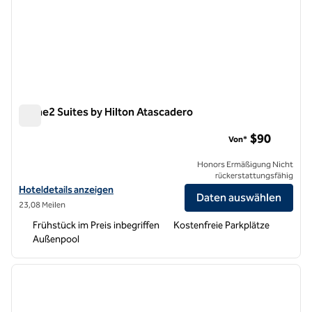
Home2 Suites by Hilton Atascadero
Home2 Suites by Hilton Atascadero
$90
Von*
Honors Ermäßigung Nicht
rückerstattungsfähig
Hoteldetails für Home2 Suites by Hilton Atascadero anzeigen
Hoteldetails anzeigen
Daten auswählen
23,08 Meilen
Frühstück im Preis inbegriffen
Kostenfreie Parkplätze
Außenpool
1
/
12
Vorheriges Bild
nächste
1 von 12