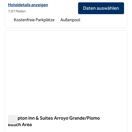
Hoteldetails für das Hilton Garden Inn San Luis Obispo/Pismo Beach
Hoteldetails anzeigen
Daten auswählen
7,07 Meilen
Kostenfreie Parkplätze
Außenpool
1
/
12
Vorheriges Bild
nächste
1 von 12
Hampton Inn & Suites Arroyo Grande/Pismo
Beach Area
Hampton Inn & Suites Arroyo Grande/Pismo Beach Area