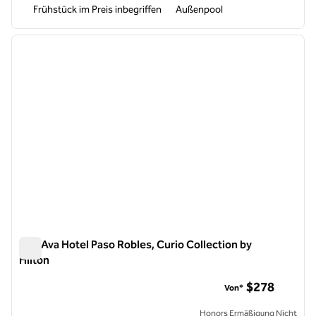
Frühstück im Preis inbegriffen
Außenpool
1
/
12
Vorheriges Bild
nächste
1 von 12
The Ava Hotel Paso Robles, Curio Collection by
Hilton
The Ava Hotel Paso Robles, Curio Collection by Hilton
$278
Von*
Honors Ermäßigung Nicht