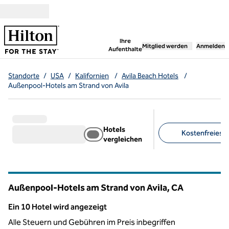
Weiter zum Inhalt
,
öffnet neue Registerka
Ihre
Mitglied werden
Anmelden
Aufenthalte
Standorte
/
USA
/
Kalifornien
/
Avila Beach Hotels
/
Außenpool-Hotels am Strand von Avila
Hotels
Kostenfreies F
vergleichen
Empfohlene Filter
Außenpool-Hotels am Strand von Avila,
CA
Kalifornien
Ein 10 Hotel wird angezeigt
Ein 10 Hotel wird angezeigt
Alle Steuern und Gebühren im Preis inbegriffen
1
/
12