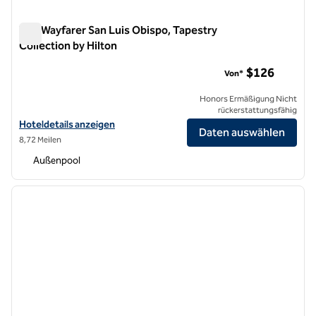
The Wayfarer San Luis Obispo, Tapestry
Collection by Hilton
The Wayfarer San Luis Obispo, Tapestry Collection by Hilton
$126
Von*
Honors Ermäßigung Nicht
rückerstattungsfähig
Hoteldetails für The Wayfarer San Luis Obispo, Tapestry Collection b
Hoteldetails anzeigen
Daten auswählen
8,72 Meilen
Außenpool
1
/
12
Vorheriges Bild
nächste
1 von 12