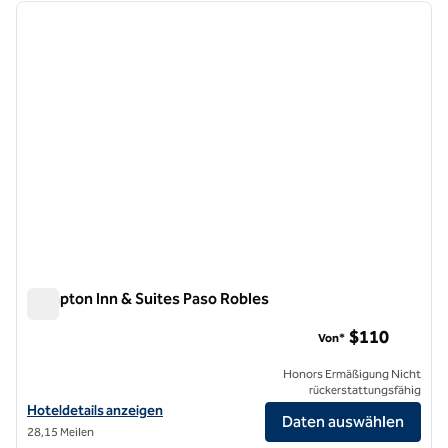
Vorheriges Bild
nächste
1 von 12
Hampton Inn & Suites Paso Robles
Hampton Inn & Suites Paso Robles
$110
Von*
Honors Ermäßigung Nicht
rückerstattungsfähig
Hoteldetails für Hampton Inn & Suites Paso Robles anzeigen
Hoteldetails anzeigen
Daten auswählen
28,15 Meilen