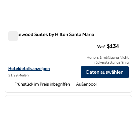
Homewood Suites by Hilton Santa Maria
Homewood Suites by Hilton Santa Maria
$134
Von*
Honors Ermäßigung Nicht
rückerstattungsfähig
Hoteldetails für Homewood Suites by Hilton Santa Maria anzeigen
Hoteldetails anzeigen
Daten auswählen
21,99 Meilen
Frühstück im Preis inbegriffen
Außenpool
1
/
12
Vorheriges Bild
nächste
1 von 12