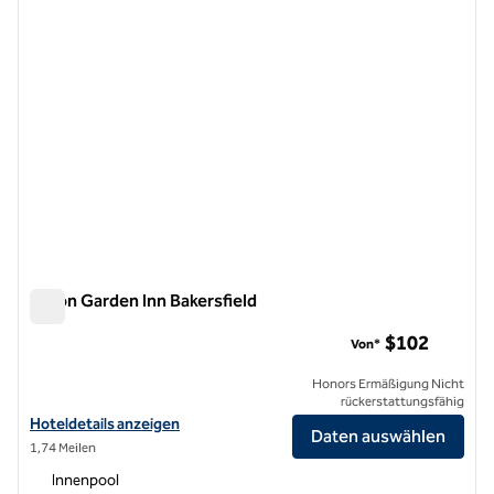
Hilton Garden Inn Bakersfield
Hilton Garden Inn Bakersfield
$102
Von*
Honors Ermäßigung Nicht
rückerstattungsfähig
Hoteldetails für das Hilton Garden Inn Bakersfield anzeigen
Hoteldetails anzeigen
Daten auswählen
1,74 Meilen
Innenpool