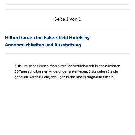
Vorherige Seite, 1 von 1
Nächste Seite, 1 von
Seite
1 von 1
Seite 1 von 1
Hilton Garden Inn Bakersfield Hotels by
Annehmlichkeiten und Ausstattung
*Die Preise basieren auf der aktuellen Verfügbarkeit in den nächsten
30 Tagen und können Änderungen unterliegen. Bitte geben Sie die
genauen Daten für die jeweiligen Preise und Verfügbarkeiten ein.