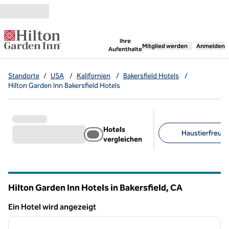
Weiter zum Inhalt
,
öffnet neue Registerka
Ihre
Mitglied werden
Anmelden
Aufenthalte
Standorte
/
USA
/
Kalifornien
/
Bakersfield Hotels
/
Hilton Garden Inn Bakersfield Hotels
Hotels
Haustierfreundl
vergleichen
Empfohlene Filter
Hilton Garden Inn Hotels in Bakersfield,
CA
Kalifornien
Ein Hotel wird angezeigt
1
/
12
Ein Hotel wird angezeigt
Vorheriges Bild
nächste
1 von 12