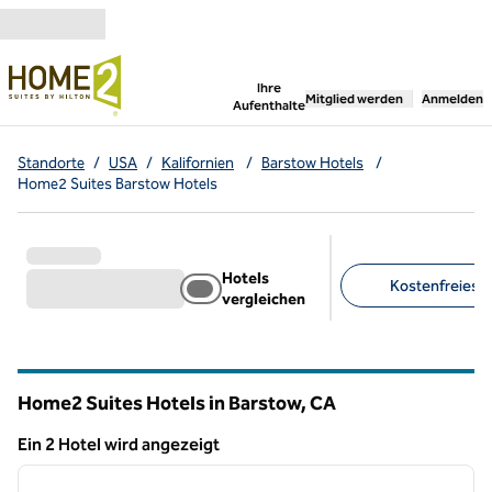
Weiter zum Inhalt
,
öffnet neue Registerka
Ihre
Mitglied werden
Anmelden
Aufenthalte
Standorte
/
USA
/
Kalifornien
/
Barstow Hotels
/
Home2 Suites Barstow Hotels
Hotels
Kostenfreies F
vergleichen
Empfohlene Filter
Home2 Suites Hotels in Barstow,
CA
Kalifornien
Ein 2 Hotel wird angezeigt
1
/
12
Ein 2 Hotel wird angezeigt
Vorheriges Bild
nächste
1 von 12