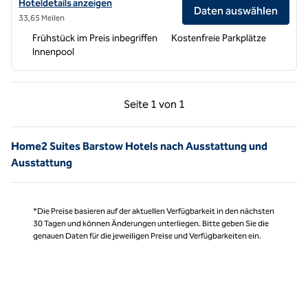
Hoteldetails für Home2 Suites by Hilton Victorville anzeigen
Hoteldetails anzeigen
Daten auswählen
33,65 Meilen
Frühstück im Preis inbegriffen
Kostenfreie Parkplätze
Innenpool
Vorherige Seite, 1 von 1
Nächste Seite, 1 von
Seite
1 von 1
Seite 1 von 1
Home2 Suites Barstow Hotels nach Ausstattung und
Ausstattung
*Die Preise basieren auf der aktuellen Verfügbarkeit in den nächsten
30 Tagen und können Änderungen unterliegen. Bitte geben Sie die
genauen Daten für die jeweiligen Preise und Verfügbarkeiten ein.