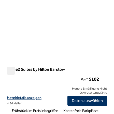
Home2 Suites by Hilton Barstow
Home2 Suites by Hilton Barstow
$102
Von*
Honors Ermäßigung Nicht
rückerstattungsfähig
Hoteldetails für Home2 Suites by Hilton Barstow anzeigen
Hoteldetails anzeigen
Daten auswählen
4,34 Meilen
Frühstück im Preis inbegriffen
Kostenfreie Parkplätze