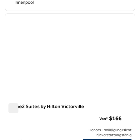
Innenpool
1
/
12
Vorheriges Bild
nächste
1 von 12
Home2 Suites by Hilton Victorville
Home2 Suites by Hilton Victorville
$166
Von*
Honors Ermäßigung Nicht
rückerstattungsfähig