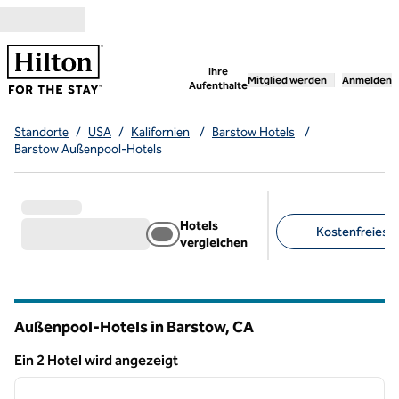
Weiter zum Inhalt
,
öffnet neue Registerka
Ihre
Mitglied werden
Anmelden
Aufenthalte
Standorte
/
USA
/
Kalifornien
/
Barstow Hotels
/
Barstow Außenpool-Hotels
Hotels
Kostenfreies F
vergleichen
Empfohlene Filter
Außenpool-Hotels in Barstow,
CA
Kalifornien
Ein 2 Hotel wird angezeigt
1
/
12
Ein 2 Hotel wird angezeigt
Vorheriges Bild
nächste
1 von 12