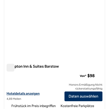
Hampton Inn & Suites Barstow
Hampton Inn & Suites Barstow
$98
Von*
Honors Ermäßigung Nicht
rückerstattungsfähig
Hoteldetails für Hampton Inn & Suites Barstow anzeigen
Hoteldetails anzeigen
Daten auswählen
4,89 Meilen
Frühstück im Preis inbegriffen
Kostenfreie Parkplätze