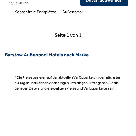
33,93 Meilen
Kostenfreie Parkplätze
Außenpool
Vorherige Seite, 1 von 1
Nächste Seite, 1 von
Seite
1 von 1
Seite 1 von 1
Barstow Außenpool Hotels nach Marke
*Die Preise basieren auf der aktuellen Verfügbarkeit in den nächsten
30 Tagen und können Änderungen unterliegen. Bitte geben Sie die
genauen Daten für die jeweiligen Preise und Verfügbarkeiten ein.