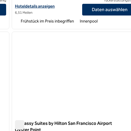
ähig
rückerstattungsf
en
Hoteldetails für Embassy Suites by Hilton San Francisco Airport
Hoteldetails anzeigen
Daten auswählen
6,51 Meilen
Frühstück im Preis inbegriffen
Innenpool
/
12
1
nächstes Bild
Vorheriges Bild
1 von 12
Embassy Suites by Hilton San Francisco Airport
Oyster Point