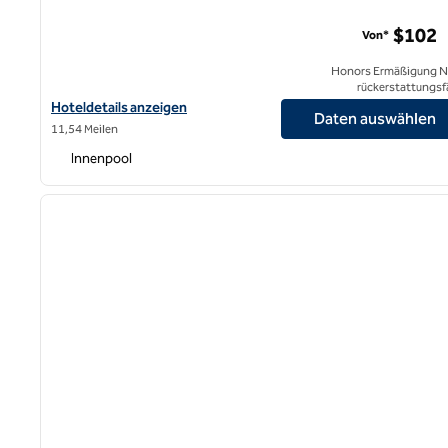
$102
Von*
Honors Ermäßigung N
rückerstattungsf
Hoteldetails für das Hilton Garden Inn Palo Alto anzeigen
Hoteldetails anzeigen
Daten auswählen
11,54 Meilen
Innenpool
1
Vorheriges Bild
1 von 12