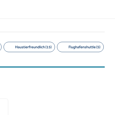
Haustierfreundlich (15)
Flughafenshuttle (5)
/
12
nächstes Bild