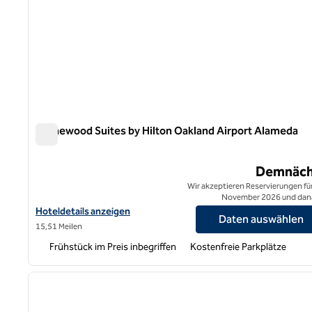
Homewood Suites by Hilton Oakland Airport Alameda
Homewood Suites by Hilton Oakland Airport Alameda
Demnäch
Wir akzeptieren Reservierungen für
November 2026 und dan
Hoteldetails für Homewood Suites by Hilton Oakland Airport Al
Hoteldetails anzeigen
Daten auswählen
15,51 Meilen
Frühstück im Preis inbegriffen
Kostenfreie Parkplätze
1
Vorheriges Bild
1 von 12