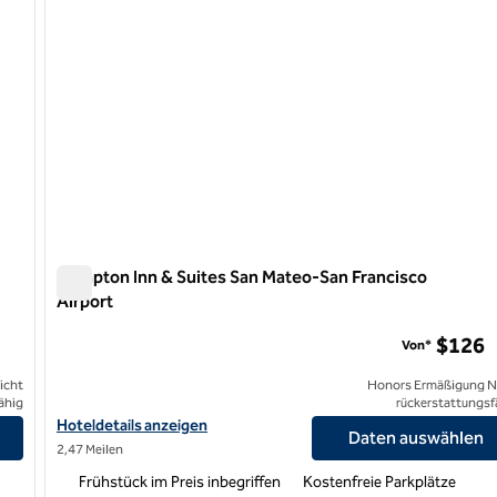
Hampton Inn & Suites San Mateo-San Francisco
Airport
Hampton Inn & Suites San Mateo-San Francisco Airport
$126
Von*
icht
Honors Ermäßigung N
ähig
rückerstattungsf
Hoteldetails zum Flughafen Hampton Inn & Suites San Mateo-Sa
Hoteldetails anzeigen
Daten auswählen
2,47 Meilen
Frühstück im Preis inbegriffen
Kostenfreie Parkplätze