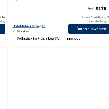
Embassy Suites by Hilton San Francisco Airport Oyster Po
$176
Von*
icht
Honors Ermäßigung N
ähig
rückerstattungsf
Hoteldetails für Embassy Suites by Hilton San Francisco Airport 
Hoteldetails anzeigen
Daten auswählen
11,80 Meilen
Frühstück im Preis inbegriffen
Innenpool
/
12
1
nächstes Bild
Vorheriges Bild
1 von 12