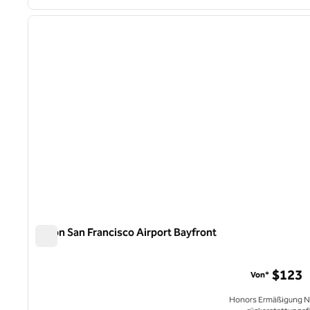
1
Vorheriges Bild
1 von 12
Hilton San Francisco Airport Bayfront
Hilton San Francisco Airport Bayfront
$123
Von*
Honors Ermäßigung N