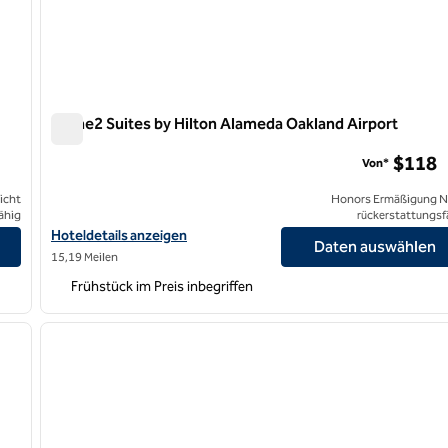
Home2 Suites by Hilton Alameda Oakland Airport
Home2 Suites by Hilton Alameda Oakland Airport
$118
Von*
icht
Honors Ermäßigung N
ähig
rückerstattungsf
 anzeigen
Hoteldetails für Home2 Suites by Hilton Alameda Oakland Airpor
Hoteldetails anzeigen
Daten auswählen
15,19 Meilen
Frühstück im Preis inbegriffen
1
/
9
1
nächstes Bild
Vorheriges Bild
1 von 12