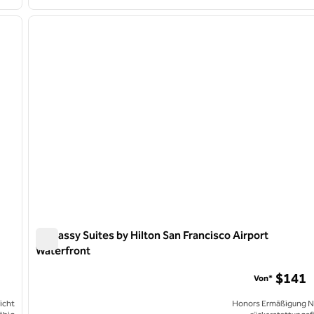
/
12
1
nächstes Bild
Vorheriges Bild
1 von 12
Embassy Suites by Hilton San Francisco Airport
Waterfront
Embassy Suites by Hilton San Francisco Airport Waterfron
$141
Von*
icht
Honors Ermäßigung N