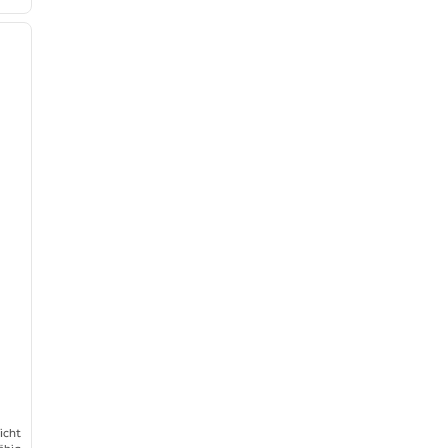
/
12
nächstes Bild
t
icht