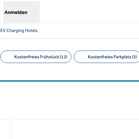
Anmelden
 EV Charging Hotels
Kostenfreies Frühstück (12)
Kostenfreies Parkplatz (3)
Empfohlene Filter
/
12
1
nächstes Bild
Vorheriges Bild
1 von 12