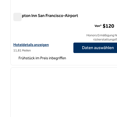
Hampton Inn San Francisco-Airport
Hampton Inn San Francisco-Airport
$120
Von*
Honors Ermäßigung N
rückerstattungsf
Hoteldetails für das Hampton Inn San Francisco-Airport anzeige
Hoteldetails anzeigen
Daten auswählen
11,81 Meilen
Frühstück im Preis inbegriffen
1
Vorheriges Bild
1 von 12