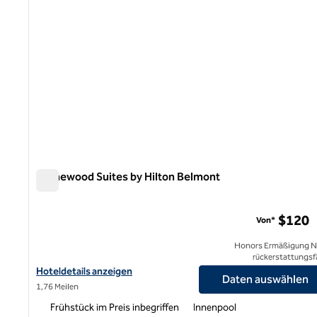
Homewood Suites by Hilton Belmont
Homewood Suites by Hilton Belmont
$120
Von*
Honors Ermäßigung N
rückerstattungsf
Hoteldetails für Homewood Suites by Hilton Belmont anzeigen
Hoteldetails anzeigen
Daten auswählen
1,76 Meilen
Frühstück im Preis inbegriffen
Innenpool