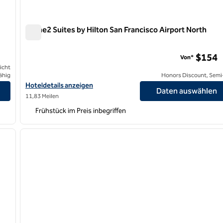
Home2 Suites by Hilton San Francisco Airport North
Home2 Suites by Hilton San Francisco Airport North
$154
Von*
icht
ähig
Honors Discount, Semi-
n
Hoteldetails für Home2 Suites by Hilton San Francisco Airport N
Hoteldetails anzeigen
Daten auswählen
11,83 Meilen
Frühstück im Preis inbegriffen
/
12
1
nächstes Bild
Vorheriges Bild
1 von 12