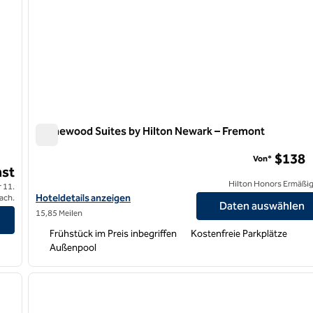
Homewood Suites by Hilton Newark – Fremont
Homewood Suites by Hilton Newark – Fremont
$138
Von*
st
Hilton Honors Ermäßi
 11.
Hoteldetails für Homewood Suites by Hilton Newark-Fremont a
Hoteldetails anzeigen
ach.
Daten auswählen
ameda anzeigen
15,85 Meilen
Frühstück im Preis inbegriffen
Kostenfreie Parkplätze
Außenpool
/
12
1
nächstes Bild
Vorheriges Bild
1 von 12