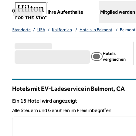
Weiter zum Inhalt
,
öffnet neue Registerkarte
0
Ihre Aufenthalte
Mitglied werden
Standorte
/
USA
/
Kalifornien
/
Hotels in Belmont
/
Belmont
Hotels
vergleichen
Hotels mit EV-Ladeservice in Belmont,
CA
Kalifornien
Ein 15 Hotel wird angezeigt
Ein 15 Hotel wird angezeigt
Alle Steuern und Gebühren im Preis inbegriffen
1
Vorheriges Bild
1 von 12