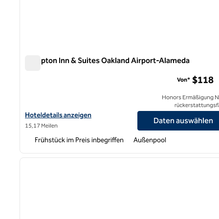
Hampton Inn & Suites Oakland Airport-Alameda
Hampton Inn & Suites Oakland Airport-Alameda
$118
Von*
Honors Ermäßigung N
rückerstattungsf
Hoteldetails für Hampton Inn & Suites Oakland Airport-Alameda
Hoteldetails anzeigen
Daten auswählen
15,17 Meilen
Frühstück im Preis inbegriffen
Außenpool
Vorheriges Bild
1 von 9