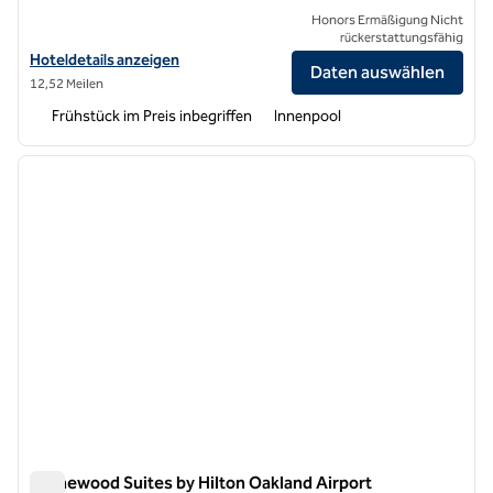
Honors Ermäßigung Nicht
rückerstattungsfähig
Hoteldetails für Homewood Suites by Hilton San Francisco Airport-
Hoteldetails anzeigen
Daten auswählen
12,52 Meilen
Frühstück im Preis inbegriffen
Innenpool
1
/
9
Vorheriges Bild
nächste
1 von 9
Homewood Suites by Hilton Oakland Airport