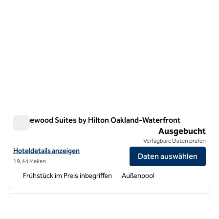
Homewood Suites by Hilton Oakland-Waterfront
Homewood Suites by Hilton Oakland-Waterfront
Ausgebucht
Verfügbare Daten prüfen
Hoteldetails für Homewood Suites by Hilton Oakland-Waterfront an
Hoteldetails anzeigen
Daten auswählen
19,44 Meilen
Frühstück im Preis inbegriffen
Außenpool
1
/
12
Vorheriges Bild
nächste
1 von 12