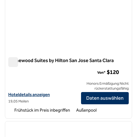
Homewood Suites by Hilton San Jose Santa Clara
Homewood Suites by Hilton San Jose Santa Clara
$120
Von*
Honors Ermäßigung Nicht
rückerstattungsfähig
Hoteldetails für Homewood Suites by Hilton San Jose Santa Clara an
Hoteldetails anzeigen
Daten auswählen
19,05 Meilen
Frühstück im Preis inbegriffen
Außenpool
1
/
12
Vorheriges Bild
nächste
1 von 12