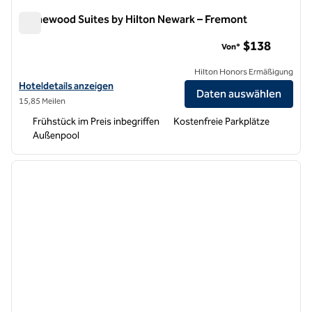
Homewood Suites by Hilton Newark – Fremont
Homewood Suites by Hilton Newark – Fremont
$138
Von*
Hilton Honors Ermäßigung
Hoteldetails für Homewood Suites by Hilton Newark-Fremont anzei
Hoteldetails anzeigen
Daten auswählen
15,85 Meilen
Frühstück im Preis inbegriffen
Kostenfreie Parkplätze
Außenpool
1
/
12
Vorheriges Bild
nächste
1 von 12