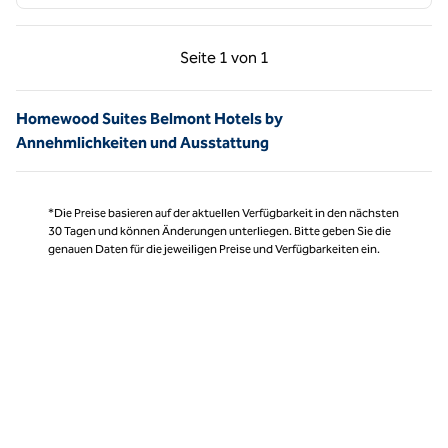
Vorherige Seite, 1 von 1
Nächste Seite, 1 von
Seite
1 von 1
Seite 1 von 1
Homewood Suites Belmont Hotels by
Annehmlichkeiten und Ausstattung
*Die Preise basieren auf der aktuellen Verfügbarkeit in den nächsten
30 Tagen und können Änderungen unterliegen. Bitte geben Sie die
genauen Daten für die jeweiligen Preise und Verfügbarkeiten ein.