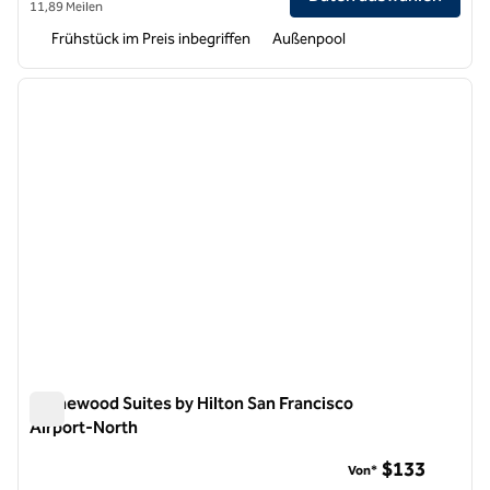
11,89 Meilen
Frühstück im Preis inbegriffen
Außenpool
1
/
12
Vorheriges Bild
nächste
1 von 12
Homewood Suites by Hilton San Francisco
Airport-North
Homewood Suites by Hilton San Francisco Airport-North
$133
Von*