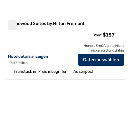
Homewood Suites by Hilton Fremont
Homewood Suites by Hilton Fremont
$157
Von*
Honors Ermäßigung Nicht
rückerstattungsfähig
Hoteldetails für Homewood Suites by Hilton Fremont anzeigen
Hoteldetails anzeigen
Daten auswählen
17,47 Meilen
Frühstück im Preis inbegriffen
Außenpool
1
/
12
Vorheriges Bild
nächste
1 von 12