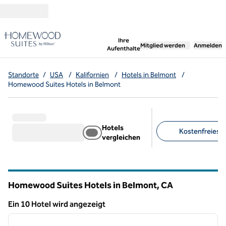
Weiter zum Inhalt
,
öffnet neue Registerka
Ihre
Mitglied werden
Anmelden
Aufenthalte
Standorte
/
USA
/
Kalifornien
/
Hotels in Belmont
/
Homewood Suites Hotels in Belmont
Hotels
Kostenfreies F
vergleichen
Empfohlene Filter
Homewood Suites Hotels in Belmont,
CA
Kalifornien
Ein 10 Hotel wird angezeigt
1
/
12
Ein 10 Hotel wird angezeigt
Vorheriges Bild
nächste
1 von 12