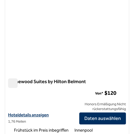
Homewood Suites by Hilton Belmont
Homewood Suites by Hilton Belmont
$120
Von*
Honors Ermäßigung Nicht
rückerstattungsfähig
Hoteldetails für Homewood Suites by Hilton Belmont anzeigen
Hoteldetails anzeigen
Daten auswählen
1,76 Meilen
Frühstück im Preis inbegriffen
Innenpool