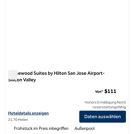
Homewood Suites by Hilton San Jose Airport-
Silicon Valley
Homewood Suites by Hilton San Jose Airport-Silicon Valley
$111
Von*
Honors Ermäßigung Nicht
rückerstattungsfähig
Hoteldetails für Homewood Suites by Hilton San Jose Airport-Silicon
Hoteldetails anzeigen
Daten auswählen
21,70 Meilen
Frühstück im Preis inbegriffen
Außenpool