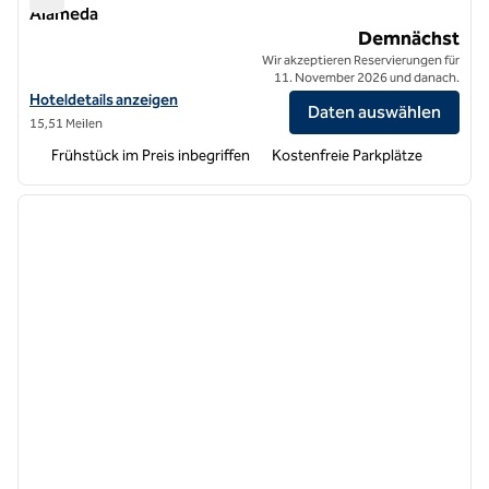
Alameda
Homewood Suites by Hilton Oakland Airport Alameda
Demnächst
Wir akzeptieren Reservierungen für
11. November 2026 und danach.
Hoteldetails für Homewood Suites by Hilton Oakland Airport Alamed
Hoteldetails anzeigen
Daten auswählen
15,51 Meilen
Frühstück im Preis inbegriffen
Kostenfreie Parkplätze
1
/
12
Vorheriges Bild
nächste
1 von 12