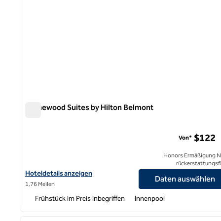
Homewood Suites by Hilton Belmont
Homewood Suites by Hilton Belmont
$122
Von*
Honors Ermäßigung N
rückerstattungsf
Hoteldetails für Homewood Suites by Hilton Belmont anzeigen
Hoteldetails anzeigen
Daten auswählen
1,76 Meilen
Frühstück im Preis inbegriffen
Innenpool
1
Vorheriges Bild