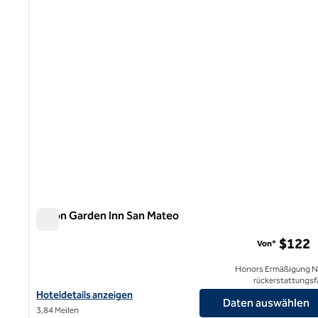
1 von 12
Hilton Garden Inn San Mateo
Hilton Garden Inn San Mateo
$122
Von*
Honors Ermäßigung N
rückerstattungsf
Hoteldetails für das Hilton Garden Inn San Mateo anzeigen
Hoteldetails anzeigen
Daten auswählen
3,84 Meilen