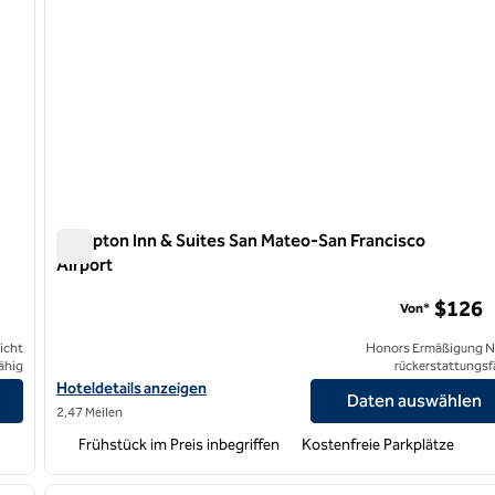
Hampton Inn & Suites San Mateo-San Francisco
Airport
Hampton Inn & Suites San Mateo-San Francisco Airport
$126
Von*
icht
Honors Ermäßigung N
ähig
rückerstattungsf
Hoteldetails zum Flughafen Hampton Inn & Suites San Mateo-Sa
Hoteldetails anzeigen
Daten auswählen
2,47 Meilen
Frühstück im Preis inbegriffen
Kostenfreie Parkplätze
/
12
1
nächstes Bild
Vorheriges Bild