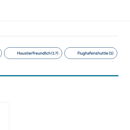
Haustierfreundlich (17)
Flughafenshuttle (5)
/
12
nächstes Bild