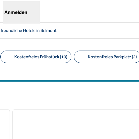
Anmelden
rfreundliche Hotels in Belmont
Kostenfreies Frühstück (10)
Kostenfreies Parkplatz (2)
Empfohlene Filter
/
12
1
nächstes Bild
Vorheriges Bild
1 von 12