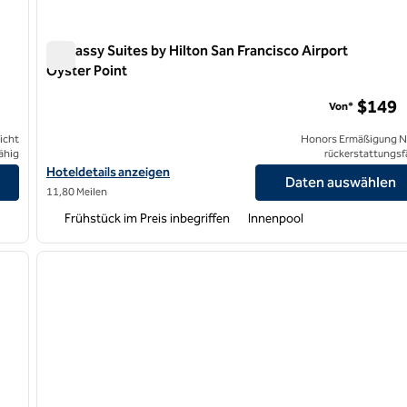
Embassy Suites by Hilton San Francisco Airport
Oyster Point
Embassy Suites by Hilton San Francisco Airport Oyster Po
$149
Von*
icht
Honors Ermäßigung N
ähig
rückerstattungsf
Hoteldetails für Embassy Suites by Hilton San Francisco Airport 
Hoteldetails anzeigen
Daten auswählen
11,80 Meilen
Frühstück im Preis inbegriffen
Innenpool
/
12
1
nächstes Bild
Vorheriges Bild
1 von 12