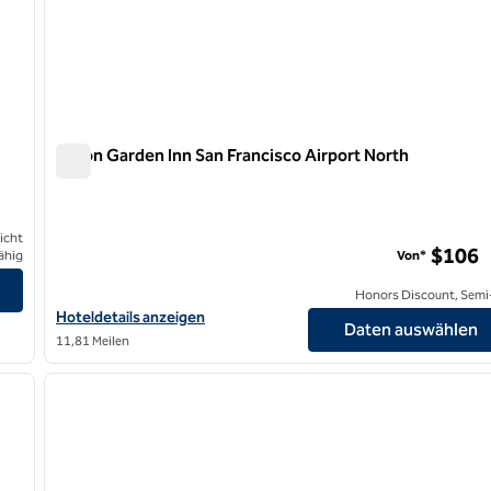
Hilton Garden Inn San Francisco Airport North
Hilton Garden Inn San Francisco Airport North
icht
$106
ähig
Von*
n
Honors Discount, Semi-
Hoteldetails für das Hilton Garden Inn San Francisco Airport Nor
Hoteldetails anzeigen
Daten auswählen
11,81 Meilen
/
12
1
nächstes Bild
Vorheriges Bild
1 von 12