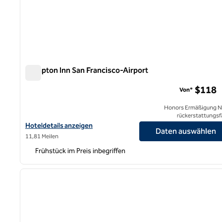
Hampton Inn San Francisco-Airport
Hampton Inn San Francisco-Airport
$118
Von*
Honors Ermäßigung N
rückerstattungsf
Hoteldetails für das Hampton Inn San Francisco-Airport anzeige
Hoteldetails anzeigen
Daten auswählen
11,81 Meilen
Frühstück im Preis inbegriffen
1
Vorheriges Bild
1 von 12