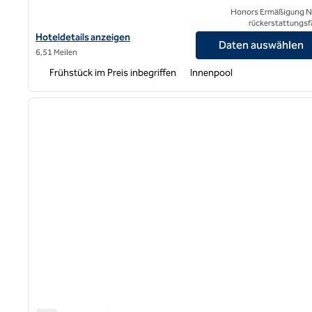
Honors Ermäßigung N
rückerstattungsf
Hoteldetails für Embassy Suites by Hilton San Francisco Airport
Hoteldetails anzeigen
Daten auswählen
6,51 Meilen
Frühstück im Preis inbegriffen
Innenpool
1
Vorheriges Bild
1 von 12