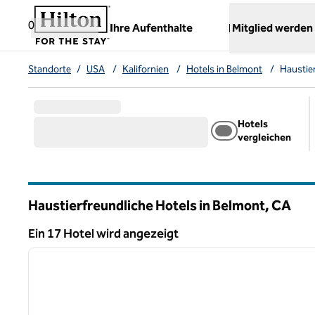
Weiter zum Inhalt
,
öffnet neue Registerkarte
0
Ihre Aufenthalte
Mitglied werden
Standorte
/
USA
/
Kalifornien
/
Hotels in Belmont
/
Haustie
Hotels
vergleichen
Haustierfreundliche Hotels in Belmont,
CA
Kalifornien
Ein 17 Hotel wird angezeigt
1
Ein 17 Hotel wird angezeigt
Vorheriges Bild
1 von 12