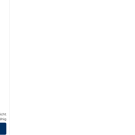
icht
ähig
en