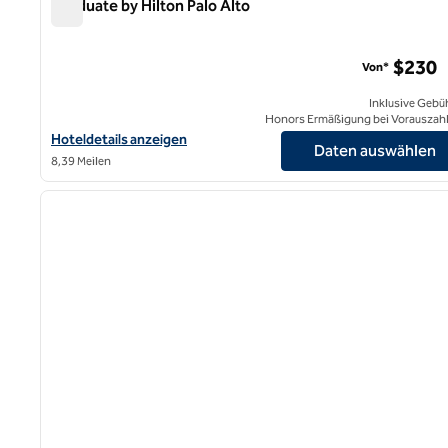
Graduate by Hilton Palo Alto
Graduate by Hilton Palo Alto
$230
Von*
Inklusive Gebü
Honors Ermäßigung bei Vorauszah
Hoteldetails für Graduate by Hilton Palo Alto anzeigen
Hoteldetails anzeigen
Daten auswählen
8,39 Meilen
1
Vorheriges Bild
1 von 12