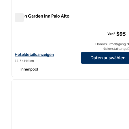
Hilton Garden Inn Palo Alto
Hilton Garden Inn Palo Alto
$95
Von*
Honors Ermäßigung N
rückerstattungsf
Hoteldetails für das Hilton Garden Inn Palo Alto anzeigen
Hoteldetails anzeigen
Daten auswählen
11,54 Meilen
Innenpool
1
Vorheriges Bild
1 von 12