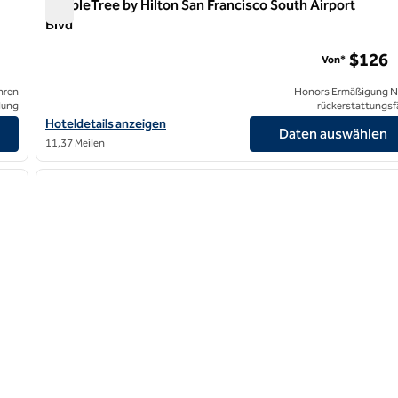
DoubleTree by Hilton San Francisco South Airport
Blvd
DoubleTree by Hilton San Francisco South Airport Blvd
$126
Von*
hren
Honors Ermäßigung N
lung
rückerstattungsf
Hoteldetails für DoubleTree by Hilton San Francisco South Airpo
Hoteldetails anzeigen
Daten auswählen
11,37 Meilen
/
12
1
nächstes Bild
Vorheriges Bild
1 von 12