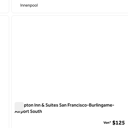
Innenpool
/
12
1
nächstes Bild
Vorheriges Bild
1 von 12
Hampton Inn & Suites San Francisco-Burlingame-
Airport South
t
Hampton Inn & Suites San Francisco-Burlingame-Airport
$125
Von*