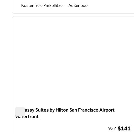
Kostenfreie Parkplätze
Außenpool
1
Vorheriges Bild
1 von 12
Embassy Suites by Hilton San Francisco Airport
Waterfront
Embassy Suites by Hilton San Francisco Airport Waterfron
$141
Von*