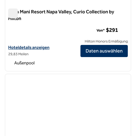
Casa Mani Resort Napa Valley, Curio Collection by
Hilton
Casa Mani Resort Napa Valley, Curio Collection by Hilton
$291
Von*
Hilton Honors Ermäßigung
Hoteldetails für das Casa Mani Resort Napa Valley, Curio Collection b
Hoteldetails anzeigen
Daten auswählen
29,83 Meilen
Außenpool
1
/
11
Vorheriges Bild
nächste
1 von 11