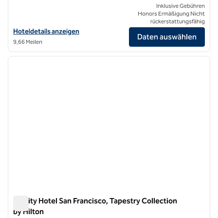
Inklusive Gebühren
Honors Ermäßigung Nicht
rückerstattungsfähig
Hoteldetails für das Timbri Hotel San Francisco, Curio Collection by 
Hoteldetails anzeigen
Daten auswählen
9,66 Meilen
1
/
12
Vorheriges Bild
nächste
1 von 12
Infinity Hotel San Francisco, Tapestry Collection
by Hilton