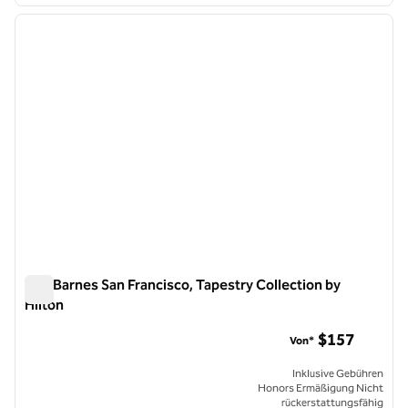
1
/
12
Vorheriges Bild
nächste
1 von 12
The Barnes San Francisco, Tapestry Collection by
Hilton
The Barnes San Francisco, Tapestry Collection by Hilton
$157
Von*
Inklusive Gebühren
Honors Ermäßigung Nicht
rückerstattungsfähig