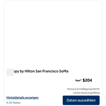
Vorheriges Bild
nächste
1 von 12
Canopy by Hilton San Francisco SoMa
Canopy by Hilton San Francisco SoMa
$204
Von*
Honors Ermäßigung Nicht
rückerstattungsfähig
Hoteldetails für Canopy by Hilton San Francisco SoMa anzeigen
Hoteldetails anzeigen
Daten auswählen
9,35 Meilen