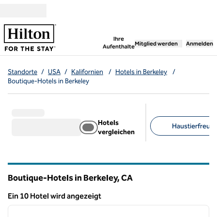
Weiter zum Inhalt
,
öffnet neue Registerka
Ihre
Mitglied werden
Anmelden
Aufenthalte
Standorte
/
USA
/
Kalifornien
/
Hotels in Berkeley
/
Boutique-Hotels in Berkeley
Hotels
Haustierfreundl
vergleichen
Empfohlene Filter
Boutique-Hotels in Berkeley,
CA
Kalifornien
Ein 10 Hotel wird angezeigt
1
/
12
Ein 10 Hotel wird angezeigt
Vorheriges Bild
nächste
1 von 12