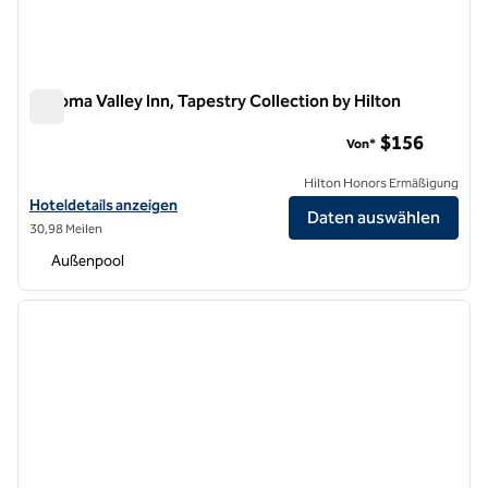
Sonoma Valley Inn, Tapestry Collection by Hilton
Sonoma Valley Inn, Tapestry Collection by Hilton
$156
Von*
Hilton Honors Ermäßigung
Hoteldetails für Sonoma Valley Inn, Tapestry Collection by Hilton an
Hoteldetails anzeigen
Daten auswählen
30,98 Meilen
Außenpool
1
/
12
Vorheriges Bild
nächste
1 von 12