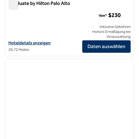
Graduate by Hilton Palo Alto
Graduate by Hilton Palo Alto
$230
Von*
Inklusive Gebühren
Honors Ermäßigung bei
Vorauszahlung
Hoteldetails für Graduate by Hilton Palo Alto anzeigen
Hoteldetails anzeigen
Daten auswählen
29,72 Meilen
1
/
8
Vorheriges Bild
nächste
1 von 8