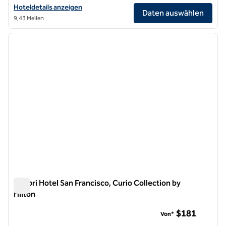
Hoteldetails für The Barnes San Francisco, Tapestry Collection by Hi
Hoteldetails anzeigen
Daten auswählen
9,43 Meilen
1
/
12
Vorheriges Bild
nächste
1 von 12
Timbri Hotel San Francisco, Curio Collection by
Hilton
Timbri Hotel San Francisco, Curio Collection by Hilton
$181
Von*