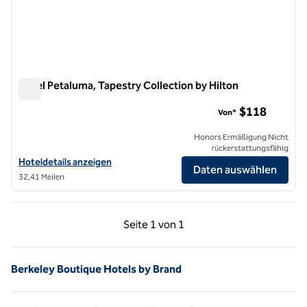
Hotel Petaluma, Tapestry Collection by Hilton
Hotel Petaluma, Tapestry Collection by Hilton
$118
Von*
Honors Ermäßigung Nicht
rückerstattungsfähig
Hoteldetails für das Hotel Petaluma, Tapestry Collection by Hilton a
Hoteldetails anzeigen
Daten auswählen
32,41 Meilen
Vorherige Seite, 1 von 1
Nächste Seite, 1 von
Seite
1 von 1
Seite 1 von 1
Berkeley Boutique Hotels by Brand