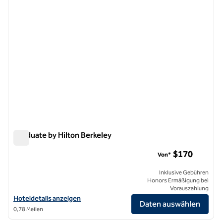
Graduate by Hilton Berkeley
Graduate by Hilton Berkeley
$170
Von*
Inklusive Gebühren
Honors Ermäßigung bei
Vorauszahlung
Hoteldetails für Graduate by Hilton Berkeley anzeigen
Hoteldetails anzeigen
Daten auswählen
0,78 Meilen
1
/
12