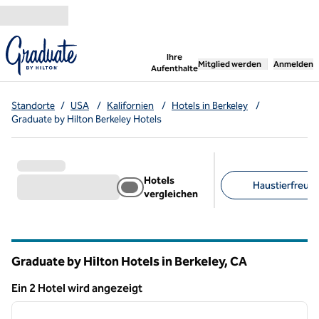
Weiter zum Inhalt
,
öffnet neue Registerka
Ihre
Mitglied werden
Anmelden
Aufenthalte
Standorte
/
USA
/
Kalifornien
/
Hotels in Berkeley
/
Graduate by Hilton Berkeley Hotels
Hotels
Haustierfreundl
vergleichen
Empfohlene Filter
Graduate by Hilton Hotels in Berkeley,
CA
Kalifornien
Ein 2 Hotel wird angezeigt
1
/
12
Ein 2 Hotel wird angezeigt
Vorheriges Bild
nächste
1 von 12