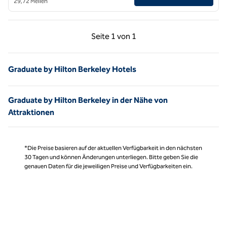
29,72 Meilen
Vorherige Seite, 1 von 1
Nächste Seite, 1 von
Seite
1 von 1
Seite 1 von 1
Graduate by Hilton Berkeley Hotels
Graduate by Hilton Berkeley in der Nähe von
Attraktionen
*Die Preise basieren auf der aktuellen Verfügbarkeit in den nächsten
30 Tagen und können Änderungen unterliegen. Bitte geben Sie die
genauen Daten für die jeweiligen Preise und Verfügbarkeiten ein.