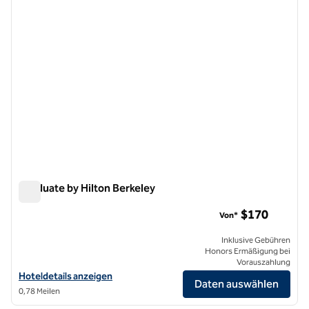
Graduate by Hilton Berkeley
Graduate by Hilton Berkeley
$170
Von*
Inklusive Gebühren
Honors Ermäßigung bei
Vorauszahlung
Hoteldetails für Graduate by Hilton Berkeley anzeigen
Hoteldetails anzeigen
Daten auswählen
0,78 Meilen
1
/
12