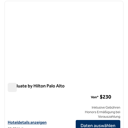
Vorheriges Bild
nächste
1 von 12
Graduate by Hilton Palo Alto
Graduate by Hilton Palo Alto
$230
Von*
Inklusive Gebühren
Honors Ermäßigung bei
Vorauszahlung
Hoteldetails für Graduate by Hilton Palo Alto anzeigen
Hoteldetails anzeigen
Daten auswählen