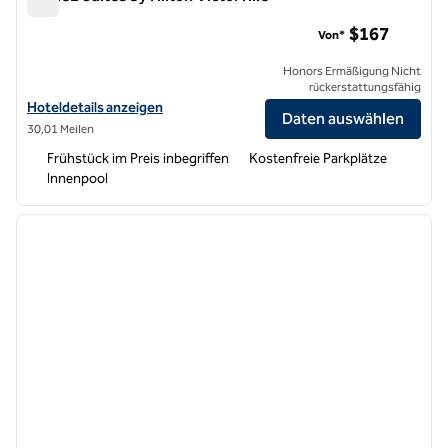
Home2 Suites by Hilton Victorville
$167
Von*
Honors Ermäßigung Nicht
rückerstattungsfähig
Hoteldetails für Home2 Suites by Hilton Victorville anzeigen
Hoteldetails anzeigen
Daten auswählen
30,01 Meilen
Frühstück im Preis inbegriffen
Kostenfreie Parkplätze
Innenpool
1
/
12
Vorheriges Bild
nächste
1 von 12