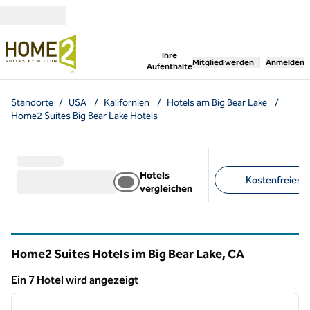
Weiter zum Inhalt
,
öffnet neue Registerka
Ihre
Mitglied werden
Anmelden
Aufenthalte
Standorte
/
USA
/
Kalifornien
/
Hotels am Big Bear Lake
/
Home2 Suites Big Bear Lake Hotels
Hotels
Kostenfreies F
vergleichen
Empfohlene Filter
Home2 Suites Hotels im Big Bear Lake,
CA
Kalifornien
Ein 7 Hotel wird angezeigt
1
/
12
Ein 7 Hotel wird angezeigt
Vorheriges Bild
nächste
1 von 12