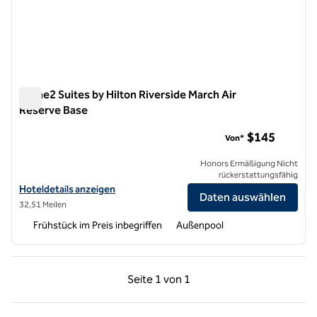
Home2 Suites by Hilton Riverside March Air
Reserve Base
Home2 Suites by Hilton Riverside March Air Reserve Base
$145
Von*
Honors Ermäßigung Nicht
rückerstattungsfähig
Hoteldetails für Home2 Suites by Hilton Riverside March Air Reserve
Hoteldetails anzeigen
Daten auswählen
32,51 Meilen
Frühstück im Preis inbegriffen
Außenpool
Vorherige Seite, 1 von 1
Nächste Seite, 1 von
Seite
1 von 1
Seite 1 von 1