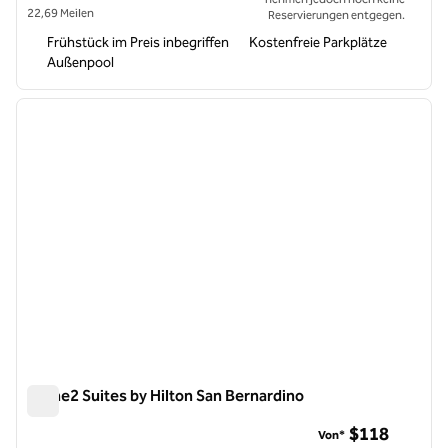
22,69 Meilen
Reservierungen entgegen.
Frühstück im Preis inbegriffen
Kostenfreie Parkplätze
Außenpool
1
/
12
Vorheriges Bild
nächste
1 von 12
Home2 Suites by Hilton San Bernardino
Home2 Suites by Hilton San Bernardino
$118
Von*