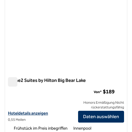
Home2 Suites by Hilton Big Bear Lake
Home2 Suites by Hilton Big Bear Lake
$189
Von*
Honors Ermäßigung Nicht
rückerstattungsfähig
Hoteldetails für Home2 Suites by Hilton Big Bear Lake anzeigen
Hoteldetails anzeigen
Daten auswählen
0,55 Meilen
Frühstück im Preis inbegriffen
Innenpool