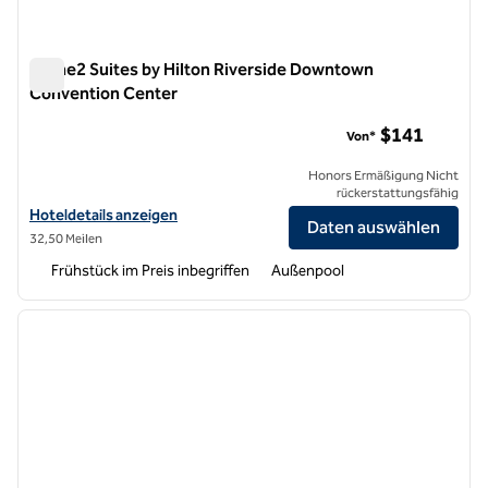
Home2 Suites by Hilton Riverside Downtown
Convention Center
Home2 Suites by Hilton Riverside Downtown Convention Ce
$141
Von*
Honors Ermäßigung Nicht
rückerstattungsfähig
Hoteldetails für Home2 Suites by Hilton Riverside Downtown Conve
Hoteldetails anzeigen
Daten auswählen
32,50 Meilen
Frühstück im Preis inbegriffen
Außenpool
1
/
12
Vorheriges Bild
nächste
1 von 12