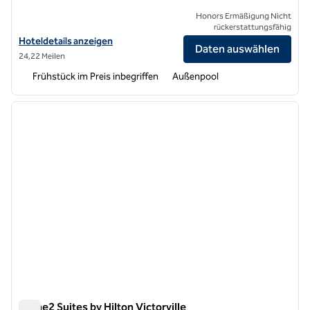
Honors Ermäßigung Nicht
rückerstattungsfähig
Hoteldetails für Home2 Suites by Hilton San Bernardino anzeigen
Hoteldetails anzeigen
Daten auswählen
24,22 Meilen
Frühstück im Preis inbegriffen
Außenpool
1
/
12
Vorheriges Bild
nächste
1 von 12
Home2 Suites by Hilton Victorville