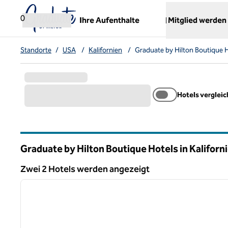
Weiter zum Inhalt
,
öffnet neue Registerkarte
0
Ihre Aufenthalte
Mitglied werden
Standorte
/
USA
/
Kalifornien
/
Graduate by Hilton Boutique 
Hotels verglei
Graduate by Hilton Boutique Hotels in Kaliforn
Zwei 2 Hotels werden angezeigt
1
Zwei 2 Hotels werden angezeigt
Vorheriges Bild
1 von 12