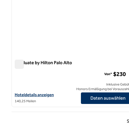
Graduate by Hilton Palo Alto
Graduate by Hilton Palo Alto
$230
Von*
Inklusive Gebü
Honors Ermäßigung bei Vorauszah
Hoteldetails für Graduate by Hilton Palo Alto anzeigen
Hoteldetails anzeigen
Daten auswählen
140,25 Meilen
Vorhe
S