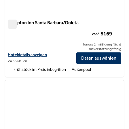
Hampton Inn Santa Barbara/Goleta
Hampton Inn Santa Barbara/Goleta
$169
Von*
Honors Ermäßigung Nicht
rückerstattungsfähig
Hoteldetails für das Hampton Inn Santa Barbara/Goleta anzeigen
Hoteldetails anzeigen
Daten auswählen
24,56 Meilen
Frühstück im Preis inbegriffen
Außenpool
1
/
12
Vorheriges Bild
nächste
1 von 12