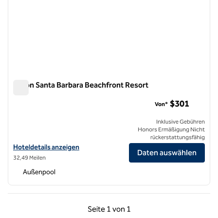
Hilton Santa Barbara Beachfront Resort
Hilton Santa Barbara Beachfront Resort
$301
Von*
Inklusive Gebühren
Honors Ermäßigung Nicht
rückerstattungsfähig
Hoteldetails für das Hilton Santa Barbara Beachfront Resort anzeige
Hoteldetails anzeigen
Daten auswählen
32,49 Meilen
Außenpool
Vorherige Seite, 1 von 1
Nächste Seite, 1 von
Seite
1 von 1
Seite 1 von 1