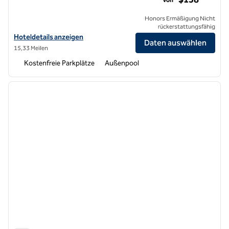
Honors Ermäßigung Nicht
rückerstattungsfähig
Hoteldetails für Hilton Garden Inn Lompoc anzeigen
Hoteldetails anzeigen
Daten auswählen
15,33 Meilen
Kostenfreie Parkplätze
Außenpool
1
/
12
Vorheriges Bild
nächste
1 von 12