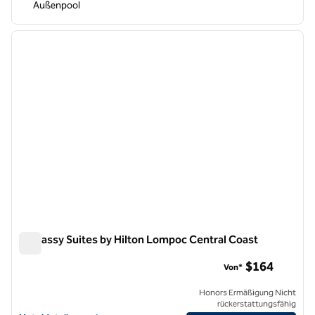
Außenpool
1
/
12
Vorheriges Bild
nächste
1 von 12
Embassy Suites by Hilton Lompoc Central Coast
Embassy Suites by Hilton Lompoc Central Coast
$164
Von*
Honors Ermäßigung Nicht
rückerstattungsfähig