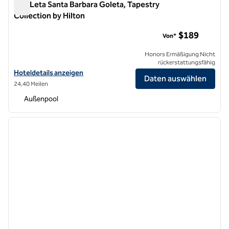
The Leta Santa Barbara Goleta, Tapestry
Collection by Hilton
The Leta Santa Barbara Goleta, Tapestry Collection by Hilton
$189
Von*
Honors Ermäßigung Nicht
rückerstattungsfähig
Hoteldetails für The Leta Santa Barbara Goleta, Tapestry Collection 
Hoteldetails anzeigen
Daten auswählen
24,40 Meilen
Außenpool
1
/
12
Vorheriges Bild
nächste
1 von 12