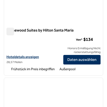
Homewood Suites by Hilton Santa Maria
Homewood Suites by Hilton Santa Maria
$134
Von*
Honors Ermäßigung Nicht
rückerstattungsfähig
Hoteldetails für Homewood Suites by Hilton Santa Maria anzeigen
Hoteldetails anzeigen
Daten auswählen
28,57 Meilen
Frühstück im Preis inbegriffen
Außenpool
1
/
12
Vorheriges Bild
nächste
1 von 12