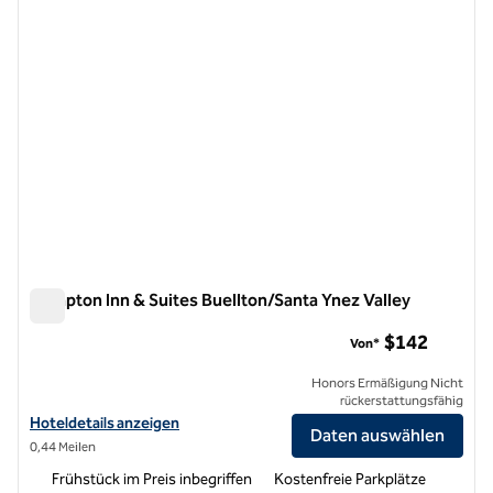
Hampton Inn & Suites Buellton/Santa Ynez Valley
Hampton Inn & Suites Buellton/Santa Ynez Valley
$142
Von*
Honors Ermäßigung Nicht
rückerstattungsfähig
Hoteldetails für Hampton Inn & Suites Buellton/Santa Ynez Valley a
Hoteldetails anzeigen
Daten auswählen
0,44 Meilen
Frühstück im Preis inbegriffen
Kostenfreie Parkplätze