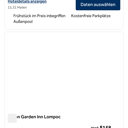
Hoteldetails für Embassy Suites by Hilton Lompoc Central Coast an
Hoteldetails anzeigen
Daten auswählen
15,31 Meilen
Frühstück im Preis inbegriffen
Kostenfreie Parkplätze
Außenpool
1
/
12
Vorheriges Bild
nächste
1 von 12
Hilton Garden Inn Lompoc
Hilton Garden Inn Lompoc
$158
Von*