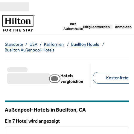
Weiter zum Inhalt
,
öffnet neue Registerka
Ihre
Mitglied werden
Anmelden
Aufenthalte
Standorte
/
USA
/
Kalifornien
/
Buellton Hotels
/
Buellton Außenpool-Hotels
Hotels
Kostenfreies F
vergleichen
Empfohlene Filter
Außenpool-Hotels in Buellton,
CA
Kalifornien
Ein 7 Hotel wird angezeigt
1
/
12
Ein 7 Hotel wird angezeigt
Vorheriges Bild
nächste
1 von 12