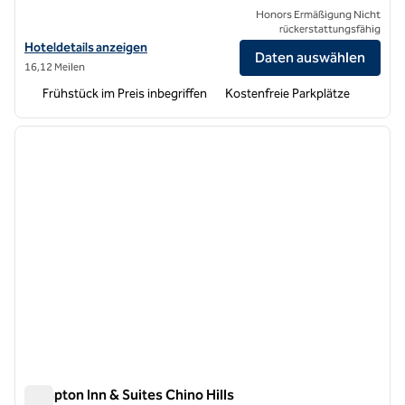
Honors Ermäßigung Nicht
rückerstattungsfähig
Hoteldetails für das Hampton Inn Los Angeles/West Covina anzeige
Hoteldetails anzeigen
Daten auswählen
16,12 Meilen
Frühstück im Preis inbegriffen
Kostenfreie Parkplätze
1
/
12
Vorheriges Bild
nächste
1 von 12
Hampton Inn & Suites Chino Hills