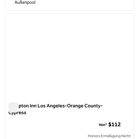
Außenpool
1
/
11
Vorheriges Bild
nächste
1 von 11
Hampton Inn Los Angeles-Orange County-
Cypress
Hampton Inn Los Angeles-Orange County-Cypress
$112
Von*
Honors Ermäßigung Nicht