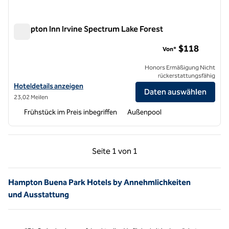
Hampton Inn Irvine Spectrum Lake Forest
Hampton Inn Irvine Spectrum Lake Forest
$118
Von*
Honors Ermäßigung Nicht
rückerstattungsfähig
Hoteldetails für Hampton Inn Irvine Spectrum Lake Forest anzeigen
Hoteldetails anzeigen
Daten auswählen
23,02 Meilen
Frühstück im Preis inbegriffen
Außenpool
Vorherige Seite, 1 von 1
Nächste Seite, 1 von
Seite
1 von 1
Seite 1 von 1
Hampton Buena Park Hotels by Annehmlichkeiten
und Ausstattung