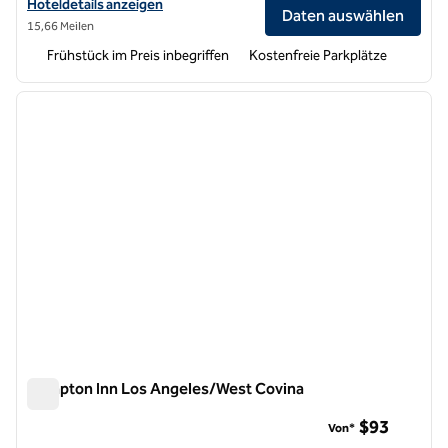
Hoteldetails für Hampton Inn by Hilton Costa Mesa Newport Beach 
Hoteldetails anzeigen
Daten auswählen
15,66 Meilen
Frühstück im Preis inbegriffen
Kostenfreie Parkplätze
1
/
12
Vorheriges Bild
nächste
1 von 12
Hampton Inn Los Angeles/West Covina
Hampton Inn Los Angeles/West Covina
$93
Von*