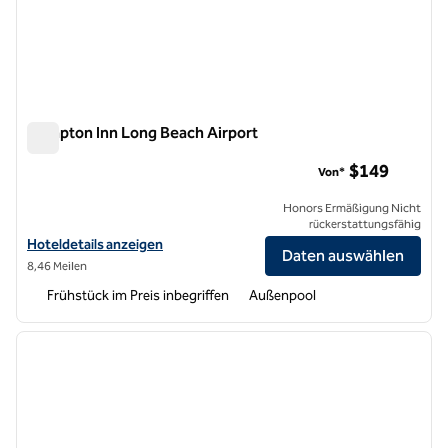
Hampton Inn Long Beach Airport
Hampton Inn Long Beach Airport
$149
Von*
Honors Ermäßigung Nicht
rückerstattungsfähig
Hoteldetails für Hampton Inn Long Beach Airport anzeigen
Hoteldetails anzeigen
Daten auswählen
8,46 Meilen
Frühstück im Preis inbegriffen
Außenpool
1
/
12
Vorheriges Bild
nächste
1 von 12