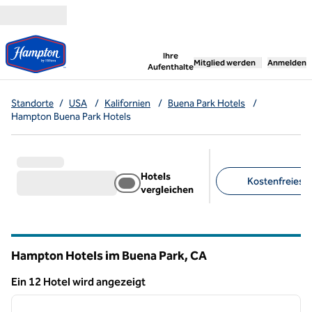
Weiter zum Inhalt
,
öffnet neue Registerka
Ihre
Mitglied werden
Anmelden
Aufenthalte
Standorte
/
USA
/
Kalifornien
/
Buena Park Hotels
/
Hampton Buena Park Hotels
Hotels
Kostenfreies F
vergleichen
Empfohlene Filter
Hampton Hotels im Buena Park,
CA
Kalifornien
Ein 12 Hotel wird angezeigt
1
/
12
Ein 12 Hotel wird angezeigt
Vorheriges Bild
nächste
1 von 12