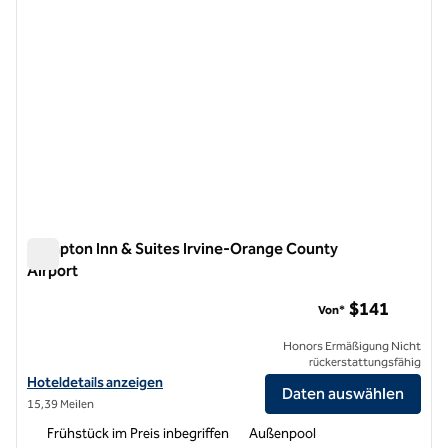
Hampton Inn & Suites Irvine-Orange County
Airport
Hampton Inn & Suites Irvine-Orange County Airport
$141
Von*
Honors Ermäßigung Nicht
rückerstattungsfähig
Hoteldetails zum Flughafen Hampton Inn & Suites Irvine-Orange Co
Hoteldetails anzeigen
Daten auswählen
15,39 Meilen
Frühstück im Preis inbegriffen
Außenpool