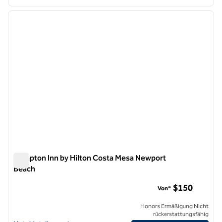
1
/
12
Vorheriges Bild
nächste
1 von 12
Hampton Inn by Hilton Costa Mesa Newport
Beach
Hampton Inn by Hilton Costa Mesa Newport Beach
$150
Von*
Honors Ermäßigung Nicht
rückerstattungsfähig