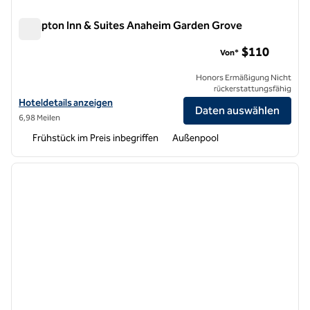
Hampton Inn & Suites Anaheim Garden Grove
Hampton Inn & Suites Anaheim Garden Grove
$110
Von*
Honors Ermäßigung Nicht
rückerstattungsfähig
Hoteldetails für Hampton Inn & Suites Anaheim Garden Grove anzei
Hoteldetails anzeigen
Daten auswählen
6,98 Meilen
Frühstück im Preis inbegriffen
Außenpool
1
/
13
Vorheriges Bild
nächste
1 von 13