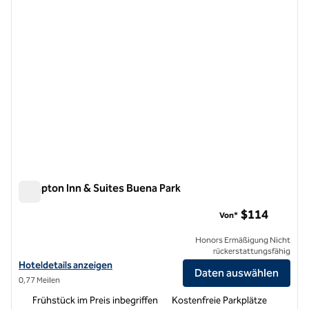
Hampton Inn & Suites Buena Park
Hampton Inn & Suites Buena Park
$114
Von*
Honors Ermäßigung Nicht
rückerstattungsfähig
Hoteldetails für Hampton Inn & Suites Buena Park anzeigen
Hoteldetails anzeigen
Daten auswählen
0,77 Meilen
Frühstück im Preis inbegriffen
Kostenfreie Parkplätze