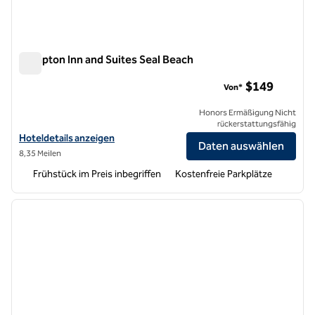
Hampton Inn and Suites Seal Beach
Hampton Inn and Suites Seal Beach
$149
Von*
Honors Ermäßigung Nicht
rückerstattungsfähig
Hoteldetails für Hampton Inn and Suites Seal Beach anzeigen
Hoteldetails anzeigen
Daten auswählen
8,35 Meilen
Frühstück im Preis inbegriffen
Kostenfreie Parkplätze
1
/
10
Vorheriges Bild
nächste
1 von 10