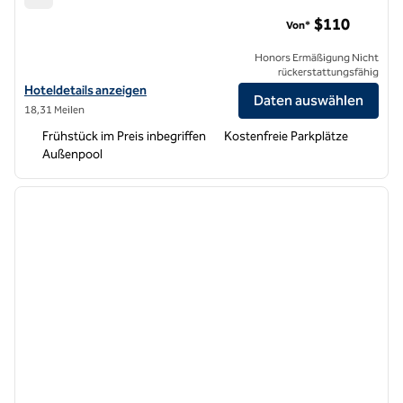
Hampton Inn & Suites Chino Hills
$110
Von*
Honors Ermäßigung Nicht
rückerstattungsfähig
Hoteldetails für Hampton Inn & Suites Chino Hills anzeigen
Hoteldetails anzeigen
Daten auswählen
18,31 Meilen
Frühstück im Preis inbegriffen
Kostenfreie Parkplätze
Außenpool
1
/
12
Vorheriges Bild
nächste
1 von 12