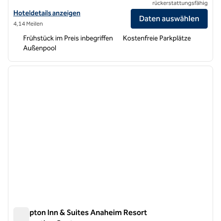
rückerstattungsfähig
Hoteldetails für das Hampton Inn Los Angeles-Orange County-Cypr
Hoteldetails anzeigen
Daten auswählen
4,14 Meilen
Frühstück im Preis inbegriffen
Kostenfreie Parkplätze
Außenpool
1
/
12
Vorheriges Bild
nächste
1 von 12
Hampton Inn & Suites Anaheim Resort