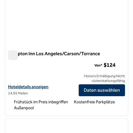
Hampton Inn Los Angeles/Carson/Torrance
Hampton Inn Los Angeles/Carson/Torrance
$124
Von*
Honors Ermäßigung Nicht
rückerstattungsfähig
Hoteldetails für das Hampton Inn Los Angeles/Carson/Torrance anz
Hoteldetails anzeigen
Daten auswählen
14,95 Meilen
Frühstück im Preis inbegriffen
Kostenfreie Parkplätze
Außenpool
1
/
12
Vorheriges Bild
nächste
1 von 12