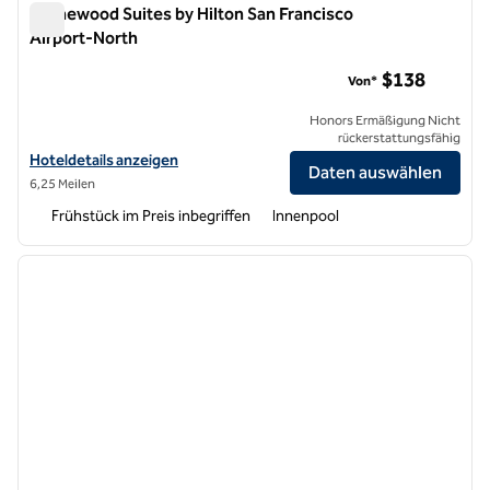
Homewood Suites by Hilton San Francisco
Airport-North
Homewood Suites by Hilton San Francisco Airport-North
$138
Von*
Honors Ermäßigung Nicht
rückerstattungsfähig
Hoteldetails für Homewood Suites by Hilton San Francisco Airport-
Hoteldetails anzeigen
Daten auswählen
6,25 Meilen
Frühstück im Preis inbegriffen
Innenpool
1
/
12
Vorheriges Bild
nächste
1 von 12