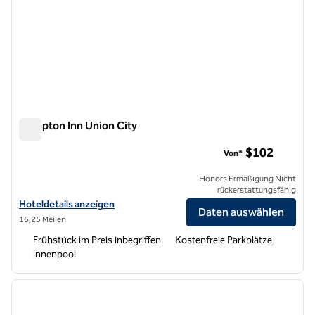
Hampton Inn Union City
Hampton Inn Union City
$102
Von*
Honors Ermäßigung Nicht
rückerstattungsfähig
Hoteldetails für Hampton Inn Union City anzeigen
Hoteldetails anzeigen
Daten auswählen
16,25 Meilen
Frühstück im Preis inbegriffen
Kostenfreie Parkplätze
Innenpool
1
/
12
Vorheriges Bild
nächste
1 von 12