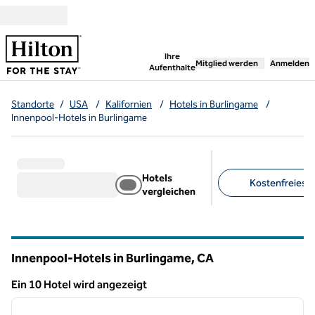
Weiter zum Inhalt
,
öffnet neue Registerka
Ihre
Mitglied werden
Anmelden
Aufenthalte
Standorte
/
USA
/
Kalifornien
/
Hotels in Burlingame
/
Innenpool-Hotels in Burlingame
Hotels
Kostenfreies F
vergleichen
Empfohlene Filter
Innenpool-Hotels in Burlingame,
CA
Kalifornien
Ein 10 Hotel wird angezeigt
1
/
12
Ein 10 Hotel wird angezeigt
Vorheriges Bild
nächste
1 von 12