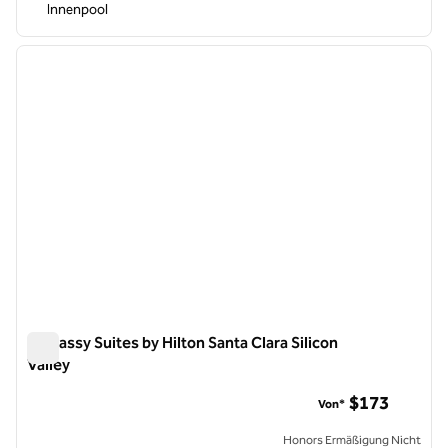
Innenpool
1
/
12
Vorheriges Bild
nächste
1 von 12
Embassy Suites by Hilton Santa Clara Silicon
Valley
Embassy Suites by Hilton Santa Clara Silicon Valley
$173
Von*
Honors Ermäßigung Nicht