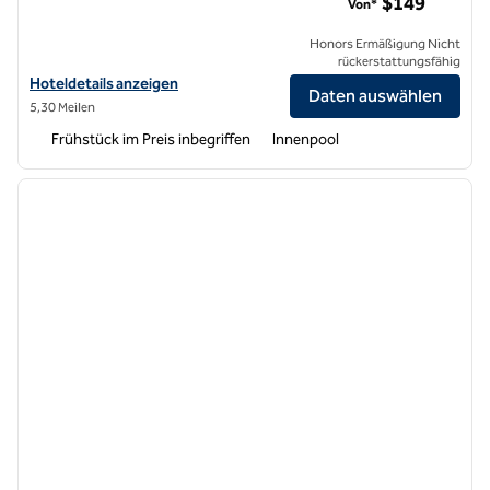
$149
Von*
Honors Ermäßigung Nicht
rückerstattungsfähig
Hoteldetails für Embassy Suites by Hilton San Francisco Airport Oyst
Hoteldetails anzeigen
Daten auswählen
5,30 Meilen
Frühstück im Preis inbegriffen
Innenpool
1
/
12
Vorheriges Bild
nächste
1 von 12