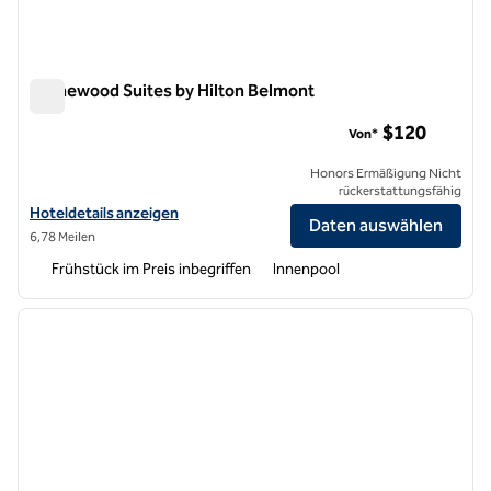
Homewood Suites by Hilton Belmont
Homewood Suites by Hilton Belmont
$120
Von*
Honors Ermäßigung Nicht
rückerstattungsfähig
Hoteldetails für Homewood Suites by Hilton Belmont anzeigen
Hoteldetails anzeigen
Daten auswählen
6,78 Meilen
Frühstück im Preis inbegriffen
Innenpool
1
/
12
Vorheriges Bild
nächste
1 von 12