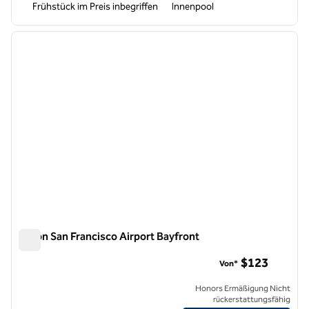
Frühstück im Preis inbegriffen
Innenpool
1
/
12
Vorheriges Bild
nächste
1 von 12
Hilton San Francisco Airport Bayfront
Hilton San Francisco Airport Bayfront
$123
Von*
Honors Ermäßigung Nicht
rückerstattungsfähig