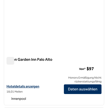
Hilton Garden Inn Palo Alto
Hilton Garden Inn Palo Alto
$97
Von*
Honors Ermäßigung Nicht
rückerstattungsfähig
Hoteldetails für das Hilton Garden Inn Palo Alto anzeigen
Hoteldetails anzeigen
Daten auswählen
18,01 Meilen
Innenpool
1
/
12