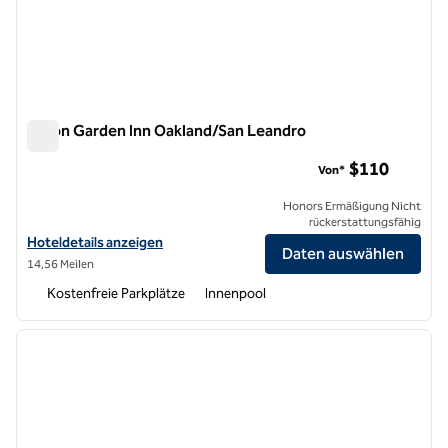
Hilton Garden Inn Oakland/San Leandro
Hilton Garden Inn Oakland/San Leandro
$110
Von*
Honors Ermäßigung Nicht
rückerstattungsfähig
Hoteldetails für Hilton Garden Inn Oakland/San Leandro anzeigen
Hoteldetails anzeigen
Daten auswählen
14,56 Meilen
Kostenfreie Parkplätze
Innenpool
1
/
12
Vorheriges Bild
nächste
1 von 12