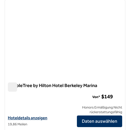
Vorheriges Bild
nächste
1 von 12
DoubleTree by Hilton Hotel Berkeley Marina
DoubleTree by Hilton Hotel Berkeley Marina
$149
Von*
Honors Ermäßigung Nicht
rückerstattungsfähig
Hoteldetails für DoubleTree by Hilton Hotel Berkeley Marina anzeige
Hoteldetails anzeigen
Daten auswählen
19,86 Meilen