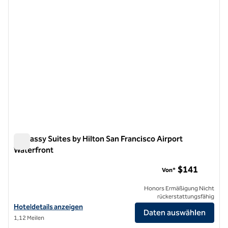
Embassy Suites by Hilton San Francisco Airport
Waterfront
Embassy Suites by Hilton San Francisco Airport Waterfront
$141
Von*
Honors Ermäßigung Nicht
rückerstattungsfähig
Hoteldetails für Embassy Suites by Hilton San Francisco Airport Wat
Hoteldetails anzeigen
Daten auswählen
1,12 Meilen