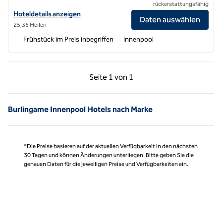
rückerstattungsfähig
Hoteldetails für Embassy Suites by Hilton Santa Clara Silicon Valley 
Hoteldetails anzeigen
Daten auswählen
25,35 Meilen
Frühstück im Preis inbegriffen
Innenpool
Vorherige Seite, 1 von 1
Nächste Seite, 1 von
Seite
1 von 1
Seite 1 von 1
Burlingame Innenpool Hotels nach Marke
*Die Preise basieren auf der aktuellen Verfügbarkeit in den nächsten
30 Tagen und können Änderungen unterliegen. Bitte geben Sie die
genauen Daten für die jeweiligen Preise und Verfügbarkeiten ein.