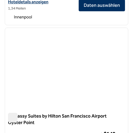
Hoteldetails für das Hilton San Francisco Airport Bayfront anzeigen
Hoteldetails anzeigen
Daten auswählen
1,34 Meilen
Innenpool
1
/
12
Vorheriges Bild
nächste
1 von 12
Embassy Suites by Hilton San Francisco Airport
Oyster Point
Embassy Suites by Hilton San Francisco Airport Oyster Point