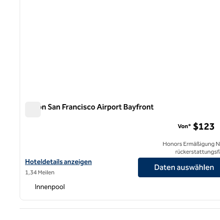
Hilton San Francisco Airport Bayfront
Hilton San Francisco Airport Bayfront
$123
Von*
Honors Ermäßigung N
rückerstattungsf
Hoteldetails für das Hilton San Francisco Airport Bayfront anzeig
Hoteldetails anzeigen
Daten auswählen
1,34 Meilen
Innenpool