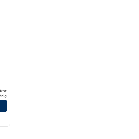
icht
ähig
en