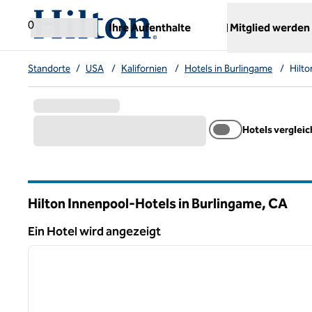
Weiter zum Inhalt
,
öffnet neue Registerkarte
0
Ihre Aufenthalte
Mitglied werden
Standorte
/
USA
/
Kalifornien
/
Hotels in Burlingame
/
Hilto
Hotels verglei
Hilton Innenpool-Hotels in Burlingame,
CA
Kalifornien
Ein Hotel wird angezeigt
1
Ein Hotel wird angezeigt
Vorheriges Bild
1 von 12