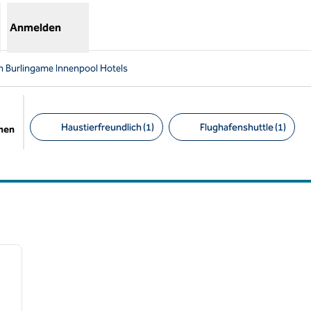
Anmelden
n Burlingame Innenpool Hotels
Haustierfreundlich (1)
Flughafenshuttle (1)
chen
Empfohlene Filter
/
12
nächstes Bild