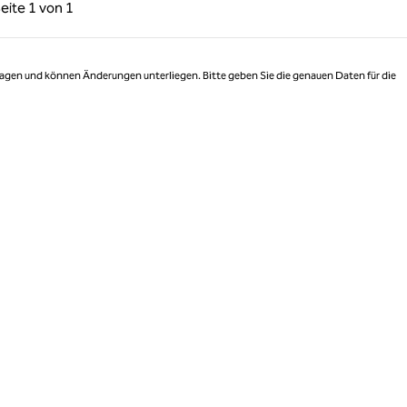
rige Seite, 1 von 1
Nächste Seite, 1 von 1
eite
1 von 1
Seite 1 von 1
 Tagen und können Änderungen unterliegen. Bitte geben Sie die genauen Daten für die