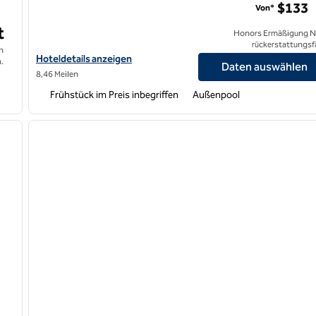
$133
Von*
t
Honors Ermäßigung N
rückerstattungsf
n
Hoteldetails für Hampton Inn & Suites Thousand Oaks, Kaliforni
Hoteldetails anzeigen
.
Daten auswählen
8,46 Meilen
Frühstück im Preis inbegriffen
Außenpool
/
11
1
nächstes Bild
Vorheriges Bild
1 von 11