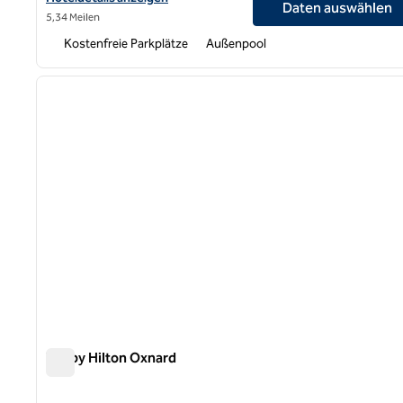
Daten auswählen
5,34 Meilen
Kostenfreie Parkplätze
Außenpool
1
Vorheriges Bild
1 von 12
Tru by Hilton Oxnard
Tru by Hilton Oxnard