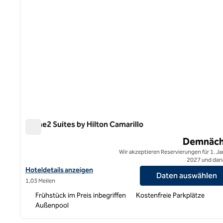
Home2 Suites by Hilton Camarillo
Home2 Suites by Hilton Camarillo
Demnäch
Wir akzeptieren Reservierungen für 1. J
2027 und dan
Hoteldetails für Home2 Suites by Hilton Camarillo anzeigen
Hoteldetails anzeigen
Daten auswählen
1,03 Meilen
Frühstück im Preis inbegriffen
Kostenfreie Parkplätze
Außenpool
1