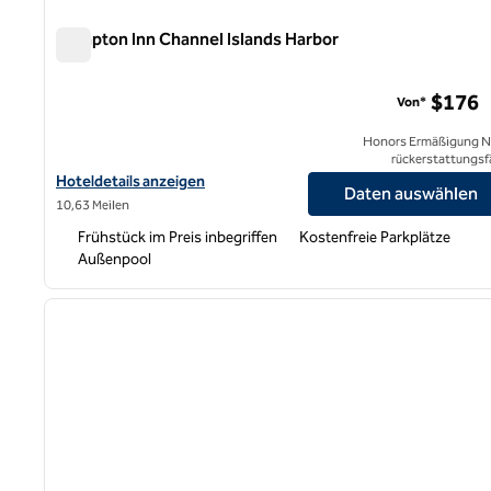
Hampton Inn Channel Islands Harbor
Hampton Inn Channel Islands Harbor
$176
Von*
Honors Ermäßigung N
rückerstattungsf
Hoteldetails für Hampton Inn Channel Islands Harbor anzeigen
Hoteldetails anzeigen
Daten auswählen
10,63 Meilen
Frühstück im Preis inbegriffen
Kostenfreie Parkplätze
Außenpool
1
Vorheriges Bild
1 von 12