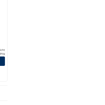
icht
ähig
en