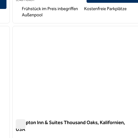
Frühstück im Preis inbegriffen
Kostenfreie Parkplätze
Außenpool
/
12
1
nächstes Bild
Vorheriges Bild
1 von 12
Hampton Inn & Suites Thousand Oaks, Kalifornien,
USA
Hampton Inn & Suites Thousand Oaks, Kalifornien, USA