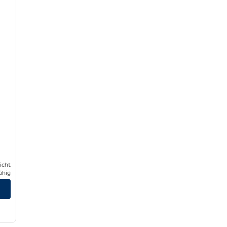
icht
ähig
/
12