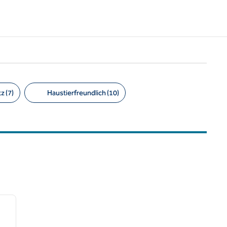
z (7)
Haustierfreundlich (10)
/
12
nächstes Bild