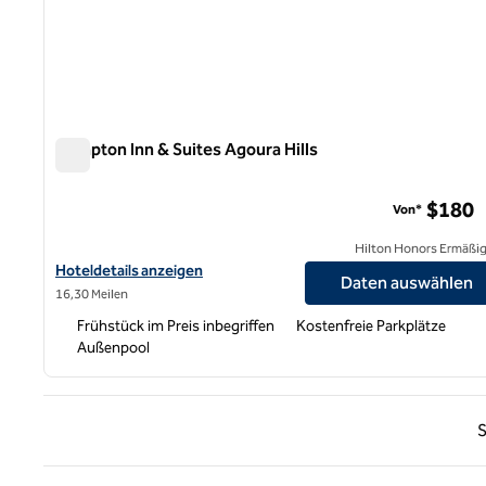
Hampton Inn & Suites Agoura Hills
Hampton Inn & Suites Agoura Hills
$180
Von*
Hilton Honors Ermäßi
Hoteldetails für Hampton Inn & Suites Agoura Hills anzeigen
Hoteldetails anzeigen
Daten auswählen
16,30 Meilen
Frühstück im Preis inbegriffen
Kostenfreie Parkplätze
Außenpool
Vorhe
S