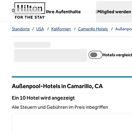
Weiter zum Inhalt
,
öffnet neue Registerkarte
0
Ihre Aufenthalte
Mitglied werden
Standorte
/
USA
/
Kalifornien
/
Camarillo Hotels
/
Außenpoo
Hotels verglei
Außenpool-Hotels in Camarillo,
CA
Kalifornien
Ein 10 Hotel wird angezeigt
Ein 10 Hotel wird angezeigt
Alle Steuern und Gebühren im Preis inbegriffen
1
Vorheriges Bild
1 von 12