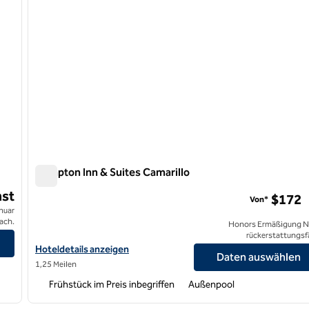
Hampton Inn & Suites Camarillo
Hampton Inn & Suites Camarillo
st
$172
Von*
anuar
ach.
Honors Ermäßigung N
rückerstattungsf
Hoteldetails für Hampton Inn & Suites Camarillo anzeigen
Hoteldetails anzeigen
Daten auswählen
1,25 Meilen
Frühstück im Preis inbegriffen
Außenpool
/
12
1