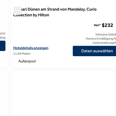
Zachari Dünen am Strand von Mandalay, Curio
Collection by Hilton
Zachari Dünen am Strand von Mandalay, Curio Collection 
$232
Von*
icht
Inklusive Gebü
ähig
Honors Ermäßigung N
rückerstattungsf
Hoteldetails für Zachari Dünen am Strand von Mandalay, Curio Co
Hoteldetails anzeigen
Daten auswählen
11,04 Meilen
Außenpool
/
12
1
nächstes Bild
Vorheriges Bild
1 von 12