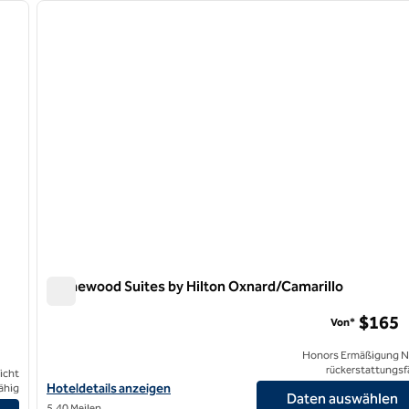
nächstes Bild
Vorheriges Bild
1 von 12
Homewood Suites by Hilton Oxnard/Camarillo
Homewood Suites by Hilton Oxnard/Camarillo
$165
Von*
Honors Ermäßigung N
rückerstattungsf
icht
Hoteldetails für Homewood Suites by Hilton Oxnard/Camarillo a
Hoteldetails anzeigen
ähig
Daten auswählen
5,40 Meilen