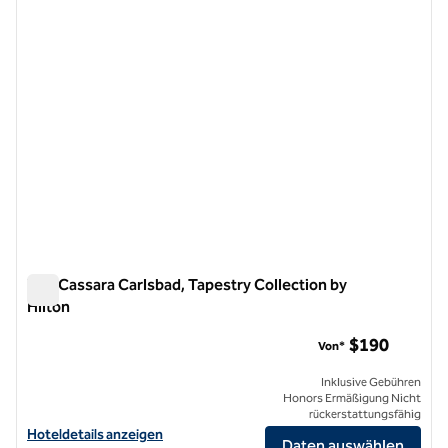
The Cassara Carlsbad, Tapestry Collection by
Hilton
The Cassara Carlsbad, Tapestry Collection by Hilton
$190
Von*
Inklusive Gebühren
Honors Ermäßigung Nicht
rückerstattungsfähig
Hoteldetails für The Cassara Carlsbad, Tapestry Collection by Hilton
Hoteldetails anzeigen
Daten auswählen