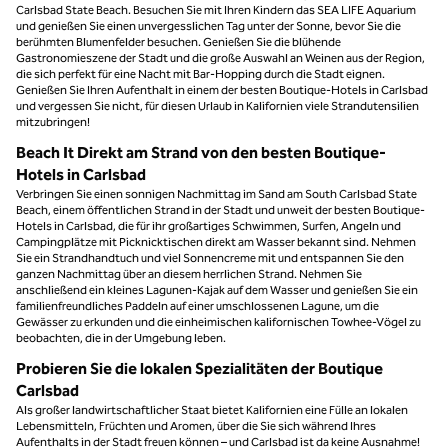
Carlsbad State Beach. Besuchen Sie mit Ihren Kindern das SEA LIFE Aquarium
und genießen Sie einen unvergesslichen Tag unter der Sonne, bevor Sie die
berühmten Blumenfelder besuchen. Genießen Sie die blühende
Gastronomieszene der Stadt und die große Auswahl an Weinen aus der Region,
die sich perfekt für eine Nacht mit Bar-Hopping durch die Stadt eignen.
Genießen Sie Ihren Aufenthalt in einem der besten Boutique-Hotels in Carlsbad
und vergessen Sie nicht, für diesen Urlaub in Kalifornien viele Strandutensilien
mitzubringen!
Beach It Direkt am Strand von den besten Boutique-
Hotels in Carlsbad
Verbringen Sie einen sonnigen Nachmittag im Sand am South Carlsbad State
Beach, einem öffentlichen Strand in der Stadt und unweit der besten Boutique-
Hotels in Carlsbad, die für ihr großartiges Schwimmen, Surfen, Angeln und
Campingplätze mit Picknicktischen direkt am Wasser bekannt sind. Nehmen
Sie ein Strandhandtuch und viel Sonnencreme mit und entspannen Sie den
ganzen Nachmittag über an diesem herrlichen Strand. Nehmen Sie
anschließend ein kleines Lagunen-Kajak auf dem Wasser und genießen Sie ein
familienfreundliches Paddeln auf einer umschlossenen Lagune, um die
Gewässer zu erkunden und die einheimischen kalifornischen Towhee-Vögel zu
beobachten, die in der Umgebung leben.
Probieren Sie die lokalen Spezialitäten der Boutique
Carlsbad
Als großer landwirtschaftlicher Staat bietet Kalifornien eine Fülle an lokalen
Lebensmitteln, Früchten und Aromen, über die Sie sich während Ihres
Aufenthalts in der Stadt freuen können – und Carlsbad ist da keine Ausnahme!