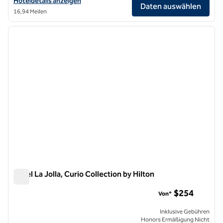
Hoteldetails für Tempo by Hilton San Diego Del Mar anzeigen
Hoteldetails anzeigen
Daten auswählen
16,94 Meilen
1
/
12
Vorheriges Bild
nächste
1 von 12
Hotel La Jolla, Curio Collection by Hilton
Hotel La Jolla, Curio Collection by Hilton
$254
Von*
Inklusive Gebühren
Honors Ermäßigung Nicht