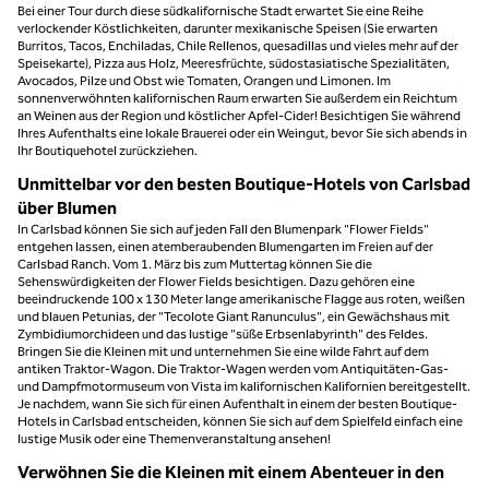
Bei einer Tour durch diese südkalifornische Stadt erwartet Sie eine Reihe
verlockender Köstlichkeiten, darunter mexikanische Speisen (Sie erwarten
Burritos, Tacos, Enchiladas, Chile Rellenos, quesadillas und vieles mehr auf der
Speisekarte), Pizza aus Holz, Meeresfrüchte, südostasiatische Spezialitäten,
Avocados, Pilze und Obst wie Tomaten, Orangen und Limonen. Im
sonnenverwöhnten kalifornischen Raum erwarten Sie außerdem ein Reichtum
an Weinen aus der Region und köstlicher Apfel-Cider! Besichtigen Sie während
Ihres Aufenthalts eine lokale Brauerei oder ein Weingut, bevor Sie sich abends in
Ihr Boutiquehotel zurückziehen.
Unmittelbar vor den besten Boutique-Hotels von Carlsbad
über Blumen
In Carlsbad können Sie sich auf jeden Fall den Blumenpark "Flower Fields"
entgehen lassen, einen atemberaubenden Blumengarten im Freien auf der
Carlsbad Ranch. Vom 1. März bis zum Muttertag können Sie die
Sehenswürdigkeiten der Flower Fields besichtigen. Dazu gehören eine
beeindruckende 100 x 130 Meter lange amerikanische Flagge aus roten, weißen
und blauen Petunias, der "Tecolote Giant Ranunculus", ein Gewächshaus mit
Zymbidiumorchideen und das lustige "süße Erbsenlabyrinth" des Feldes.
Bringen Sie die Kleinen mit und unternehmen Sie eine wilde Fahrt auf dem
antiken Traktor-Wagon. Die Traktor-Wagen werden vom Antiquitäten-Gas-
und Dampfmotormuseum von Vista im kalifornischen Kalifornien bereitgestellt.
Je nachdem, wann Sie sich für einen Aufenthalt in einem der besten Boutique-
Hotels in Carlsbad entscheiden, können Sie sich auf dem Spielfeld einfach eine
lustige Musik oder eine Themenveranstaltung ansehen!
Verwöhnen Sie die Kleinen mit einem Abenteuer in den