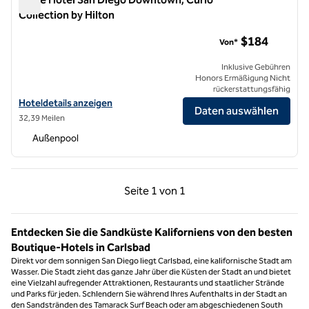
Collection by Hilton
Carte Hotel San Diego Downtown, Curio Collection by Hilton
$184
Von*
Inklusive Gebühren
Honors Ermäßigung Nicht
rückerstattungsfähig
Hoteldetails für das Carte Hotel San Diego Downtown, Curio Collecti
Hoteldetails anzeigen
Daten auswählen
32,39 Meilen
Außenpool
Vorherige Seite, 1 von 1
Nächste Seite, 1 von
Seite
1 von 1
Seite 1 von 1
Entdecken Sie die Sandküste Kaliforniens von den besten
Boutique-Hotels in Carlsbad
Direkt vor dem sonnigen San Diego liegt Carlsbad, eine kalifornische Stadt am
Wasser. Die Stadt zieht das ganze Jahr über die Küsten der Stadt an und bietet
eine Vielzahl aufregender Attraktionen, Restaurants und staatlicher Strände
und Parks für jeden. Schlendern Sie während Ihres Aufenthalts in der Stadt an
den Sandstränden des Tamarack Surf Beach oder am abgeschiedenen South