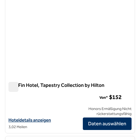
The Fin Hotel, Tapestry Collection by Hilton
The Fin Hotel, Tapestry Collection by Hilton
$152
Von*
Honors Ermäßigung Nicht
rückerstattungsfähig
Hoteldetails für The Fin Hotel, Tapestry Collection by Hilton anzeige
Hoteldetails anzeigen
Daten auswählen
3,02 Meilen
1
/
12
Vorheriges Bild
nächste
1 von 12