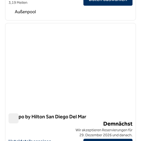
3,19 Meilen
Außenpool
1
/
7
Vorheriges Bild
nächste
1 von 7
Tempo by Hilton San Diego Del Mar
Tempo by Hilton San Diego Del Mar
Demnächst
Wir akzeptieren Reservierungen für
29. Dezember 2026 und danach.