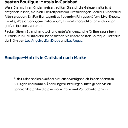
besten Boutique-Hotels in Carlsbad
Wenn Sie mit Ihren Kindern reisen, sollten Sie sich die Gelegenheit nicht
entgehen lassen, sie in die Freizeitparks vor Ort zu bringen. Ideal für Kinder aller
Altersgruppen: Ein Familientag mit aufregenden Fahrgeschäften, Live-Shows,
Events, Wasserparks, einem Aquarium, Einkaufsmöglichkeiten und einigen
großartigen Restaurants!
Packen Sie ein Strandhandtuch und gute Wanderschuhe für Ihren sonnigen
Kurzurlaub in Carlsbad ein und besuchen Sie unsere besten Boutique-Hotels in
der Nähe von
Los Angeles
,
San Diego
und
Las Vegas
.
Boutique-Hotels in Carlsbad nach Marke
*Die Preise basieren auf der aktuellen Verfügbarkeit in den nächsten
30 Tagen und können Änderungen unterliegen. Bitte geben Sie die
genauen Daten für die jeweiligen Preise und Verfügbarkeiten ein.