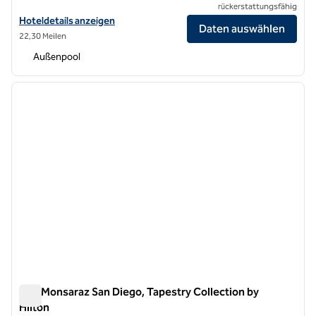
rückerstattungsfähig
Hoteldetails für das Hotel La Jolla, Curio Collection by Hilton anzeige
Hoteldetails anzeigen
Daten auswählen
22,30 Meilen
Außenpool
1
/
12
Vorheriges Bild
nächste
1 von 12
The Monsaraz San Diego, Tapestry Collection by
Hilton