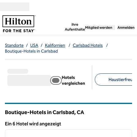
Weiter zum Inhalt
,
öffnet neue Registerka
Ihre
Mitglied werden
Anmelden
Aufenthalte
Standorte
/
USA
/
Kalifornien
/
Carlsbad Hotels
/
Boutique-Hotels in Carlsbad
Hotels
Haustierfreundl
vergleichen
Empfohlene Filter
Boutique-Hotels in Carlsbad,
CA
Kalifornien
Ein 6 Hotel wird angezeigt
1
/
12
Ein 6 Hotel wird angezeigt
Vorheriges Bild
nächste
1 von 12