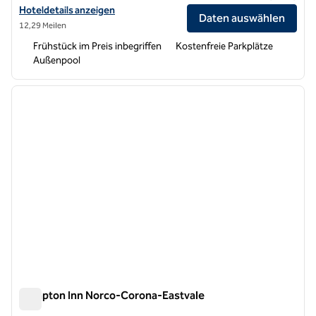
Hoteldetails für Tru by Hilton Norco Eastvale anzeigen
Hoteldetails anzeigen
Daten auswählen
12,29 Meilen
Frühstück im Preis inbegriffen
Kostenfreie Parkplätze
Außenpool
1
/
12
Vorheriges Bild
nächste
1 von 12
Hampton Inn Norco-Corona-Eastvale
Hampton Inn Norco-Corona-Eastvale