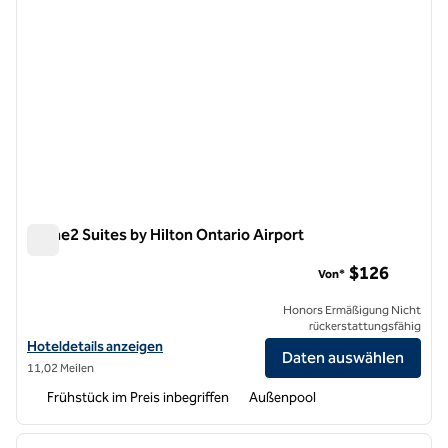
Home2 Suites by Hilton Ontario Airport
Home2 Suites by Hilton Ontario Airport
$126
Von*
Honors Ermäßigung Nicht
rückerstattungsfähig
Hoteldetails für Home2 Suites by Hilton Ontario Airport anzeigen
Hoteldetails anzeigen
Daten auswählen
11,02 Meilen
Frühstück im Preis inbegriffen
Außenpool
1
/
12
Vorheriges Bild
nächste
1 von 12