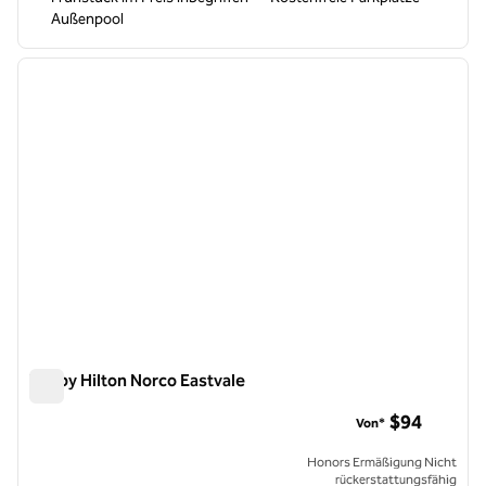
Außenpool
1
/
12
Vorheriges Bild
nächste
1 von 12
Tru by Hilton Norco Eastvale
Tru by Hilton Norco Eastvale
$94
Von*
Honors Ermäßigung Nicht
rückerstattungsfähig