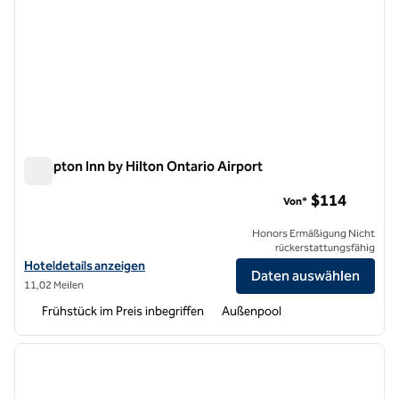
Hampton Inn by Hilton Ontario Airport
Hampton Inn by Hilton Ontario Airport
$114
Von*
Honors Ermäßigung Nicht
rückerstattungsfähig
Hoteldetails für Hampton Inn by Hilton Ontario Airport anzeigen
Hoteldetails anzeigen
Daten auswählen
11,02 Meilen
Frühstück im Preis inbegriffen
Außenpool
1
/
12
Vorheriges Bild
nächste
1 von 12