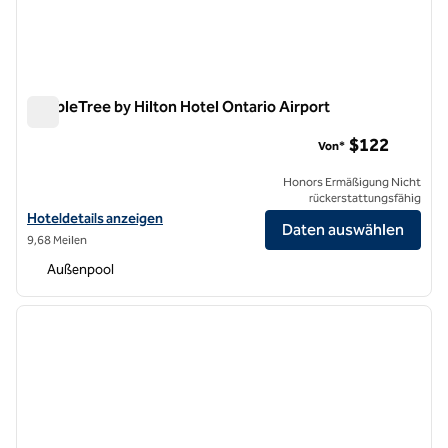
DoubleTree by Hilton Hotel Ontario Airport
DoubleTree by Hilton Hotel Ontario Airport
$122
Von*
Honors Ermäßigung Nicht
rückerstattungsfähig
Hoteldetails für DoubleTree by Hilton Hotel Ontario Airport anzeigen
Hoteldetails anzeigen
Daten auswählen
9,68 Meilen
Außenpool
1
/
12
Vorheriges Bild
nächste
1 von 12