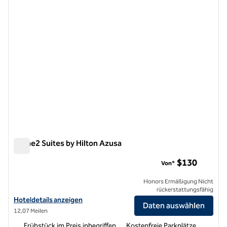
Home2 Suites by Hilton Azusa
Home2 Suites by Hilton Azusa
$130
Von*
Honors Ermäßigung Nicht
rückerstattungsfähig
Hoteldetails für Home2 Suites by Hilton Azusa anzeigen
Hoteldetails anzeigen
Daten auswählen
12,07 Meilen
Frühstück im Preis inbegriffen
Kostenfreie Parkplätze