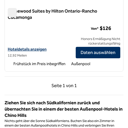
Homewood Suites by Hilton Ontario-Rancho
Cucamonga
Homewood Suites by Hilton Ontario-Rancho Cucamonga
$126
Von*
Honors Ermäßigung Nicht
rückerstattungsfähig
Hoteldetails für Homewood Suites by Hilton Ontario-Rancho Cuca
Hoteldetails anzeigen
Daten auswählen
12,92 Meilen
Frühstück im Preis inbegriffen
Außenpool
Vorherige Seite, 1 von 1
Nächste Seite, 1 von
Seite
1 von 1
Seite 1 von 1
Ziehen Sie sich nach Südkalifornien zurück und
übernachten Sie in einem der besten Außenpool-Hotels in
Chino Hills
Nichts geht über die Sonne Südkaliforniens. Buchen Sie also ein Zimmer in
einem der besten Außenpoolhotels in Chino Hills und verbringen Sie Ihren