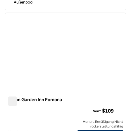
Außenpool
1
/
12
Vorheriges Bild
nächste
1 von 12
Hilton Garden Inn Pomona
Hilton Garden Inn Pomona
$109
Von*
Honors Ermäßigung Nicht
rückerstattungsfähig