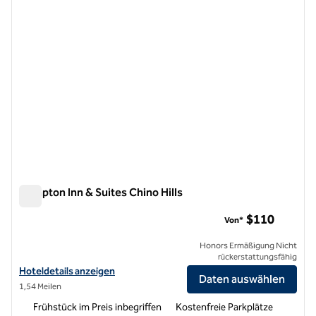
Hampton Inn & Suites Chino Hills
Hampton Inn & Suites Chino Hills
$110
Von*
Honors Ermäßigung Nicht
rückerstattungsfähig
Hoteldetails für Hampton Inn & Suites Chino Hills anzeigen
Hoteldetails anzeigen
Daten auswählen
1,54 Meilen
Frühstück im Preis inbegriffen
Kostenfreie Parkplätze