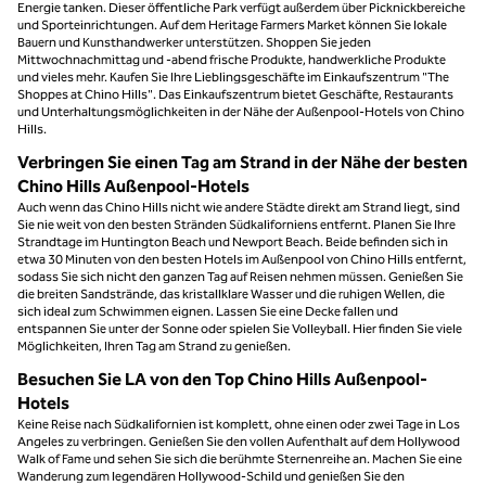
Energie tanken. Dieser öffentliche Park verfügt außerdem über Picknickbereiche
und Sporteinrichtungen. Auf dem Heritage Farmers Market können Sie lokale
Bauern und Kunsthandwerker unterstützen. Shoppen Sie jeden
Mittwochnachmittag und -abend frische Produkte, handwerkliche Produkte
und vieles mehr. Kaufen Sie Ihre Lieblingsgeschäfte im Einkaufszentrum "The
Shoppes at Chino Hills". Das Einkaufszentrum bietet Geschäfte, Restaurants
und Unterhaltungsmöglichkeiten in der Nähe der Außenpool-Hotels von Chino
Hills.
Verbringen Sie einen Tag am Strand in der Nähe der besten
Chino Hills Außenpool-Hotels
Auch wenn das Chino Hills nicht wie andere Städte direkt am Strand liegt, sind
Sie nie weit von den besten Stränden Südkaliforniens entfernt. Planen Sie Ihre
Strandtage im Huntington Beach und Newport Beach. Beide befinden sich in
etwa 30 Minuten von den besten Hotels im Außenpool von Chino Hills entfernt,
sodass Sie sich nicht den ganzen Tag auf Reisen nehmen müssen. Genießen Sie
die breiten Sandstrände, das kristallklare Wasser und die ruhigen Wellen, die
sich ideal zum Schwimmen eignen. Lassen Sie eine Decke fallen und
entspannen Sie unter der Sonne oder spielen Sie Volleyball. Hier finden Sie viele
Möglichkeiten, Ihren Tag am Strand zu genießen.
Besuchen Sie LA von den Top Chino Hills Außenpool-
Hotels
Keine Reise nach Südkalifornien ist komplett, ohne einen oder zwei Tage in Los
Angeles zu verbringen. Genießen Sie den vollen Aufenthalt auf dem Hollywood
Walk of Fame und sehen Sie sich die berühmte Sternenreihe an. Machen Sie eine
Wanderung zum legendären Hollywood-Schild und genießen Sie den