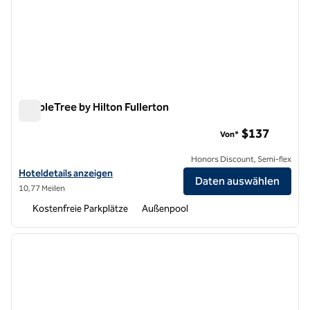
DoubleTree by Hilton Fullerton
DoubleTree by Hilton Fullerton
$137
Von*
Honors Discount, Semi-flex
Hoteldetails für DoubleTree by Hilton Fullerton anzeigen
Hoteldetails anzeigen
Daten auswählen
10,77 Meilen
Kostenfreie Parkplätze
Außenpool
1
/
12
Vorheriges Bild
nächste
1 von 12