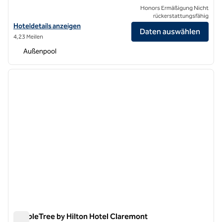
Honors Ermäßigung Nicht
rückerstattungsfähig
Hoteldetails für DoubleTree by Hilton Pomona anzeigen
Hoteldetails anzeigen
Daten auswählen
4,23 Meilen
Außenpool
1
/
12
Vorheriges Bild
nächste
1 von 12
DoubleTree by Hilton Hotel Claremont