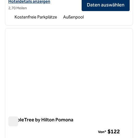
Hoteldetails für das Hilton Garden Inn Pomona anzeigen
Hoteldetails anzeigen
Daten auswählen
2,70 Meilen
Kostenfreie Parkplätze
Außenpool
1
/
12
Vorheriges Bild
nächste
1 von 12
DoubleTree by Hilton Pomona
DoubleTree by Hilton Pomona
$122
Von*