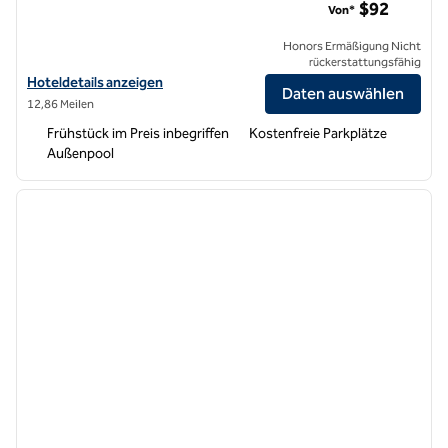
$92
Von*
Honors Ermäßigung Nicht
rückerstattungsfähig
Hoteldetails für das Hampton Inn Norco-Corona-Eastvale anzeigen
Hoteldetails anzeigen
Daten auswählen
12,86 Meilen
Frühstück im Preis inbegriffen
Kostenfreie Parkplätze
Außenpool
1
/
12
Vorheriges Bild
nächste
1 von 12