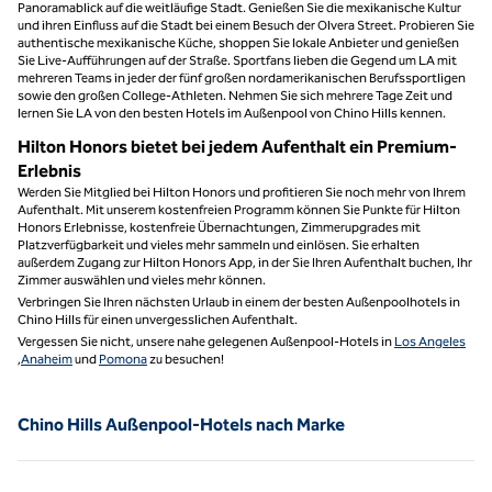
Panoramablick auf die weitläufige Stadt. Genießen Sie die mexikanische Kultur
und ihren Einfluss auf die Stadt bei einem Besuch der Olvera Street. Probieren Sie
authentische mexikanische Küche, shoppen Sie lokale Anbieter und genießen
Sie Live-Aufführungen auf der Straße. Sportfans lieben die Gegend um LA mit
mehreren Teams in jeder der fünf großen nordamerikanischen Berufssportligen
sowie den großen College-Athleten. Nehmen Sie sich mehrere Tage Zeit und
lernen Sie LA von den besten Hotels im Außenpool von Chino Hills kennen.
Hilton Honors bietet bei jedem Aufenthalt ein Premium-
Erlebnis
Werden Sie Mitglied bei Hilton Honors und profitieren Sie noch mehr von Ihrem
Aufenthalt. Mit unserem kostenfreien Programm können Sie Punkte für Hilton
Honors Erlebnisse, kostenfreie Übernachtungen, Zimmerupgrades mit
Platzverfügbarkeit und vieles mehr sammeln und einlösen. Sie erhalten
außerdem Zugang zur Hilton Honors App, in der Sie Ihren Aufenthalt buchen, Ihr
Zimmer auswählen und vieles mehr können.
Verbringen Sie Ihren nächsten Urlaub in einem der besten Außenpoolhotels in
Chino Hills für einen unvergesslichen Aufenthalt.
Vergessen Sie nicht, unsere nahe gelegenen Außenpool-Hotels in
Los Angeles
,
Anaheim
und
Pomona
zu besuchen!
Chino Hills Außenpool-Hotels nach Marke