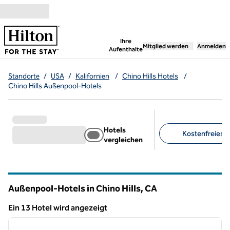
Weiter zum Inhalt
,
öffnet neue Registerka
Ihre
Mitglied werden
Anmelden
Aufenthalte
Standorte
/
USA
/
Kalifornien
/
Chino Hills Hotels
/
Chino Hills Außenpool-Hotels
Hotels
Kostenfreies F
vergleichen
Empfohlene Filter
Außenpool-Hotels in Chino Hills,
CA
Kalifornien
Ein 13 Hotel wird angezeigt
1
/
12
Ein 13 Hotel wird angezeigt
Vorheriges Bild
nächste
1 von 12