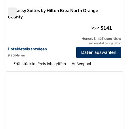
Embassy Suites by Hilton Brea North Orange
County
Embassy Suites by Hilton Brea North Orange County
$141
Von*
Honors Ermäßigung Nicht
rückerstattungsfähig
Hoteldetails für Embassy Suites by Hilton Brea North Orange Count
Hoteldetails anzeigen
Daten auswählen
9,20 Meilen
Frühstück im Preis inbegriffen
Außenpool
1
/
12
Vorheriges Bild
nächste
1 von 12