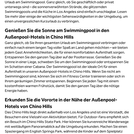
Urlaub am Swimmingpool. Ganz gleich, ob Sie geschäftlich oder privat
unterwegs sind – die sonnenverwöhnten Strände, die glitzernden
Swimmingpools und die Küche in Los Angeles sind einfach unschlagbar. Lesen
Sie mehr über einige der wichtigsten Sehenswürdigkeiten in der Umgebung, um
einen unvergesslichen Kurzurlaub zu verbringen.
Genießen Sie die Sonne am Swimmingpool in den
Außenpool-Hotels in Chino Hills
Ganz gleich, ob Sie Ihren gesamten Urlaub am Swimmingpool verbringen oder
einfach nach einem langen Tag voller Spaß an Land gehen möchten – wir bieten
jedem Gast Annehmlichkeiten, die für einen komfortablen Aufenthalt sorgen.
Entspannen Sie den ganzen Tag über auf der Poolterrasse. Genießen Sie die
Sonne in einer Liege, schweben Sie um den Swimmingpool oder entspannen Sie
im Schatten einer Cabana. Der Swimmingpool ist der ideale Ort für einen
Aufenthalt in unseren Außenpool-Hotels in Chino Hills. Wenn Sie nicht am
Swimmingpool sind, können Sie sich im Fitness Center trainieren oder sich in
Ihrem geräumigen Zimmer entspannen. Beginnen Sie jeden Tag mit einem
kostenfreien warmen Frühstück, damit Sie den ganzen Tag über die nötige
Energie haben.
Erkunden Sie die Vororte in der Nähe der Außenpool-
Hotels von Chino Hills
Das Chino Hills liegt direkt außerhalb von Los Angeles und ist eine Vorstadt, die
Besuchern eine Vielzahl von Aktivitäten bietet. Für Outdoor-Fans empfiehlt sich
ein Besuch im Chino Hills State Park. Hier können Sie kurvenreiche Wanderwege
mit weitläufigem Panoramablick auf die Umgebung erkunden. Machen Sie einen
Spaziergang im English Springs Park, während die Kinder auf dem Spielplatz