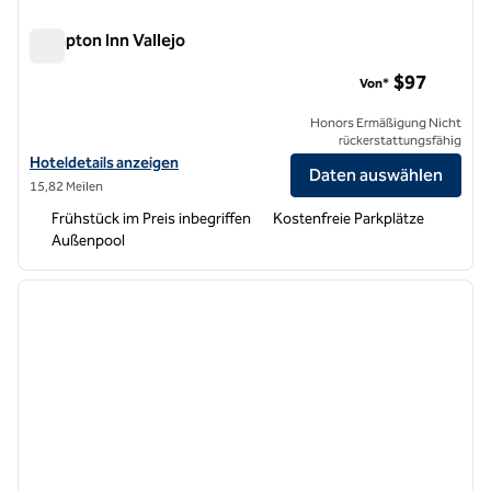
Hampton Inn Vallejo
Hampton Inn Vallejo
$97
Von*
Honors Ermäßigung Nicht
rückerstattungsfähig
Hoteldetails für das Hampton Inn Vallejo anzeigen
Hoteldetails anzeigen
Daten auswählen
15,82 Meilen
Frühstück im Preis inbegriffen
Kostenfreie Parkplätze
Außenpool
1
/
12
Vorheriges Bild
nächste
1 von 12