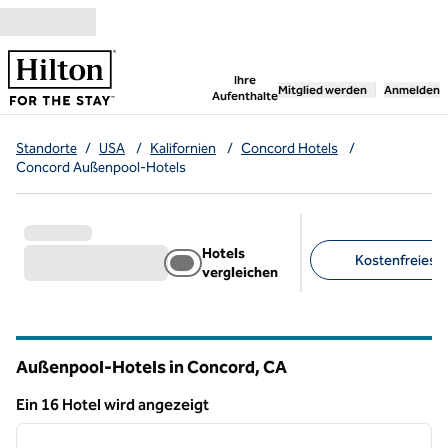
Weiter zum Inhalt
,
öffnet neue Registerka
Ihre
Mitglied werden
Anmelden
Aufenthalte
Standorte
/
USA
/
Kalifornien
/
Concord Hotels
/
Concord Außenpool-Hotels
Hotels
Kostenfreies F
vergleichen
Empfohlene Filter
Außenpool-Hotels in Concord,
CA
Kalifornien
Ein 16 Hotel wird angezeigt
1
/
12
Ein 16 Hotel wird angezeigt
Vorheriges Bild
nächste
1 von 12