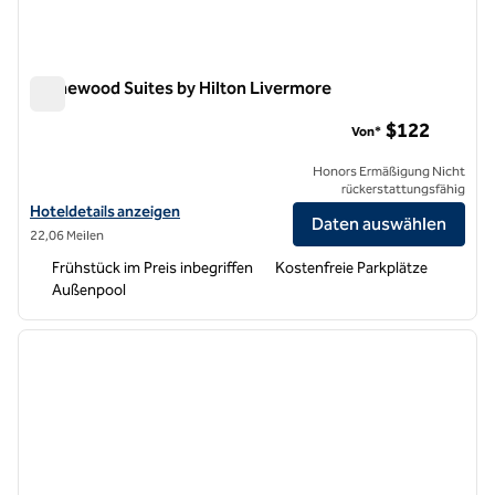
Homewood Suites by Hilton Livermore
Homewood Suites by Hilton Livermore
$122
Von*
Honors Ermäßigung Nicht
rückerstattungsfähig
Hoteldetails für Homewood Suites by Hilton Livermore anzeigen
Hoteldetails anzeigen
Daten auswählen
22,06 Meilen
Frühstück im Preis inbegriffen
Kostenfreie Parkplätze
Außenpool
1
/
10
Vorheriges Bild
nächste
1 von 10