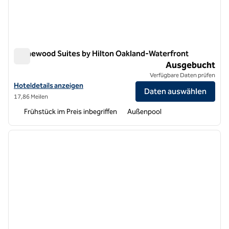
Homewood Suites by Hilton Oakland-Waterfront
Homewood Suites by Hilton Oakland-Waterfront
Ausgebucht
Verfügbare Daten prüfen
Hoteldetails für Homewood Suites by Hilton Oakland-Waterfront an
Hoteldetails anzeigen
Daten auswählen
17,86 Meilen
Frühstück im Preis inbegriffen
Außenpool
1
/
11
Vorheriges Bild
nächste
1 von 11