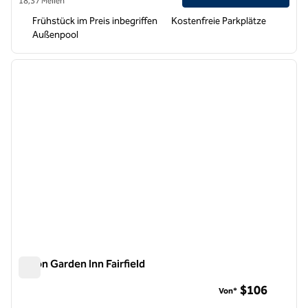
18,37 Meilen
Frühstück im Preis inbegriffen
Kostenfreie Parkplätze
Außenpool
1
/
12
Vorheriges Bild
nächste
1 von 12
Hilton Garden Inn Fairfield
Hilton Garden Inn Fairfield
$106
Von*