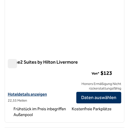
Home2 Suites by Hilton Livermore
Home2 Suites by Hilton Livermore
$123
Von*
Honors Ermäßigung Nicht
rückerstattungsfähig
Hoteldetails für Home2 Suites by Hilton Livermore anzeigen
Hoteldetails anzeigen
Daten auswählen
22,55 Meilen
Frühstück im Preis inbegriffen
Kostenfreie Parkplätze
Außenpool