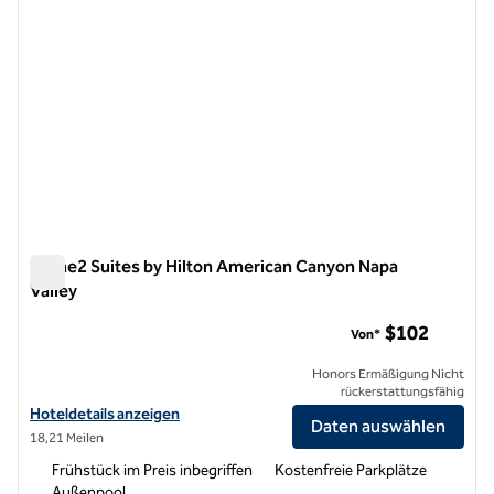
Home2 Suites by Hilton American Canyon Napa
Valley
Home2 Suites by Hilton American Canyon Napa Valley
$102
Von*
Honors Ermäßigung Nicht
rückerstattungsfähig
Hoteldetails für Home2 Suites by Hilton American Canyon Napa Vall
Hoteldetails anzeigen
Daten auswählen
18,21 Meilen
Frühstück im Preis inbegriffen
Kostenfreie Parkplätze
Außenpool