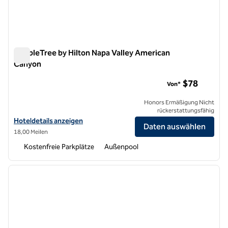
DoubleTree by Hilton Napa Valley American
Canyon
DoubleTree by Hilton Napa Valley American Canyon
$78
Von*
Honors Ermäßigung Nicht
rückerstattungsfähig
Hoteldetails für DoubleTree by Hilton Napa Valley American Canyon 
Hoteldetails anzeigen
Daten auswählen
18,00 Meilen
Kostenfreie Parkplätze
Außenpool
1
/
11
Vorheriges Bild
nächste
1 von 11