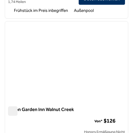
1,74 Meilen
Frühstück im Preis inbegriffen
Außenpool
1
/
12
Vorheriges Bild
nächste
1 von 12
Hilton Garden Inn Walnut Creek
Hilton Garden Inn Walnut Creek
$126
Von*
Honors Ermäßigung Nicht