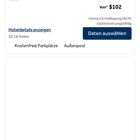
DoubleTree by Hilton Hotel Pleasanton at the Club
$102
Von*
Honors Ermäßigung Nicht
rückerstattungsfähig
Hoteldetails für das DoubleTree by Hilton Hotel Pleasanton at the C
Hoteldetails anzeigen
Daten auswählen
20,18 Meilen
Kostenfreie Parkplätze
Außenpool
1
/
12
Vorheriges Bild
nächste
1 von 12