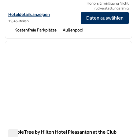
Honors Ermäßigung Nicht
rückerstattungsfähig
Hoteldetails für Hilton Garden Inn Fairfield anzeigen
Hoteldetails anzeigen
Daten auswählen
19,46 Meilen
Kostenfreie Parkplätze
Außenpool
1
/
12
Vorheriges Bild
nächste
1 von 12
DoubleTree by Hilton Hotel Pleasanton at the Club