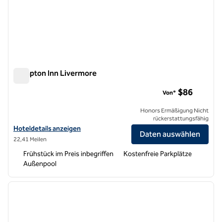
Hampton Inn Livermore
Hampton Inn Livermore
$86
Von*
Honors Ermäßigung Nicht
rückerstattungsfähig
Hoteldetails für Hampton Inn Livermore anzeigen
Hoteldetails anzeigen
Daten auswählen
22,41 Meilen
Frühstück im Preis inbegriffen
Kostenfreie Parkplätze
Außenpool
1
/
12
Vorheriges Bild
nächste
1 von 12