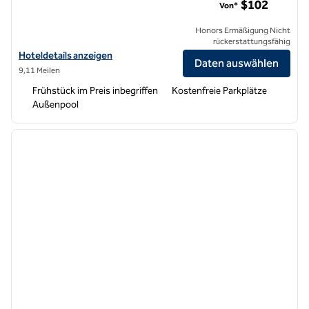
$102
Von*
Honors Ermäßigung Nicht
rückerstattungsfähig
Hoteldetails für Hampton Inn & Suites Pittsburg anzeigen
Hoteldetails anzeigen
Daten auswählen
9,11 Meilen
Frühstück im Preis inbegriffen
Kostenfreie Parkplätze
Außenpool
1
/
12
Vorheriges Bild
nächste
1 von 12