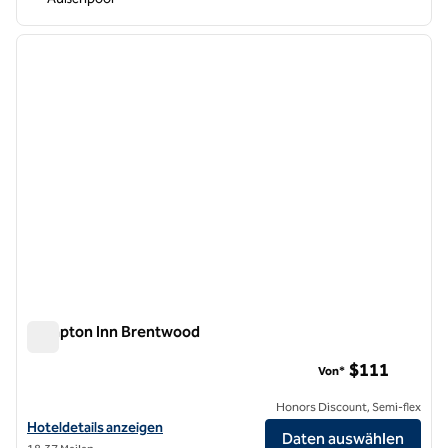
1
/
12
Vorheriges Bild
nächste
1 von 12
Hampton Inn Brentwood
Hampton Inn Brentwood
$111
Von*
Honors Discount, Semi-flex
Hoteldetails für Hampton Inn Brentwood anzeigen
Hoteldetails anzeigen
Daten auswählen