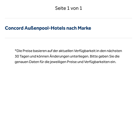
Vorherige Seite, 1 von 1
Nächste Seite, 1 von
Seite
1 von 1
Seite 1 von 1
Concord Außenpool-Hotels nach Marke
*Die Preise basieren auf der aktuellen Verfügbarkeit in den nächsten
30 Tagen und können Änderungen unterliegen. Bitte geben Sie die
genauen Daten für die jeweiligen Preise und Verfügbarkeiten ein.