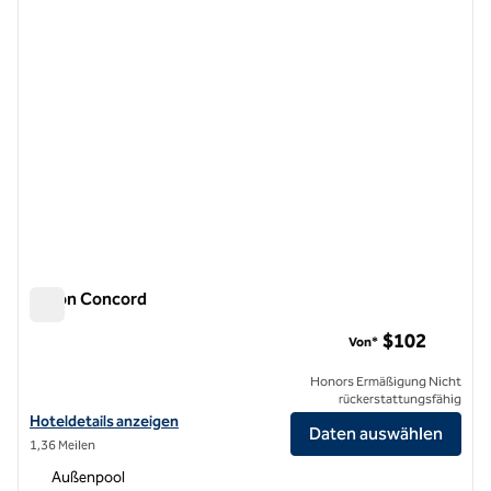
Hilton Concord
Hilton Concord
$102
Von*
Honors Ermäßigung Nicht
rückerstattungsfähig
Hoteldetails für Hilton Concord anzeigen
Hoteldetails anzeigen
Daten auswählen
1,36 Meilen
Außenpool