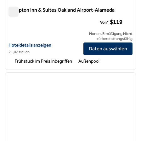
Hampton Inn & Suites Oakland Airport-Alameda
Hampton Inn & Suites Oakland Airport-Alameda
$119
Von*
Honors Ermäßigung Nicht
rückerstattungsfähig
Hoteldetails für Hampton Inn & Suites Oakland Airport-Alameda anz
Hoteldetails anzeigen
Daten auswählen
21,02 Meilen
Frühstück im Preis inbegriffen
Außenpool
1
/
12
Vorheriges Bild
nächste
1 von 12