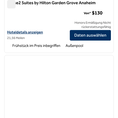
Home2 Suites by Hilton Garden Grove Anaheim
Home2 Suites by Hilton Garden Grove Anaheim
$130
Von*
Honors Ermäßigung Nicht
rückerstattungsfähig
Hoteldetails für Home2 Suites by Hilton Garden Grove Anaheim anz
Hoteldetails anzeigen
Daten auswählen
21,56 Meilen
Frühstück im Preis inbegriffen
Außenpool
1
/
12
Vorheriges Bild
nächste
1 von 12