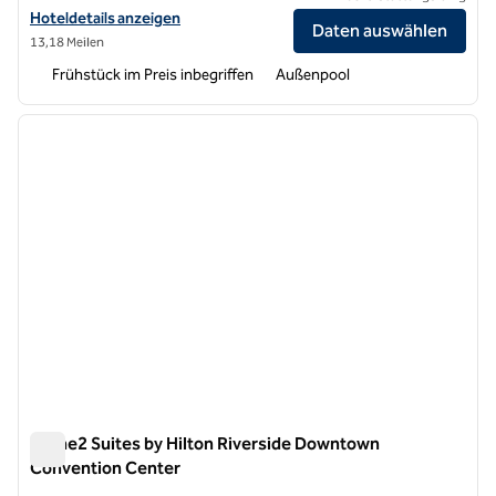
Hoteldetails für Home2 Suites by Hilton Ontario Airport anzeigen
Hoteldetails anzeigen
Daten auswählen
13,18 Meilen
Frühstück im Preis inbegriffen
Außenpool
1
/
12
Vorheriges Bild
nächste
1 von 12
Home2 Suites by Hilton Riverside Downtown
Convention Center
Home2 Suites by Hilton Riverside Downtown Convention Ce