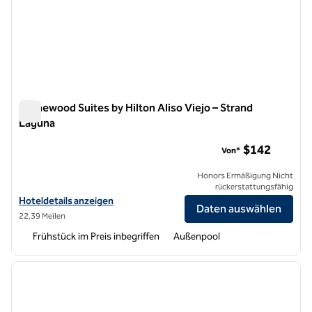
Homewood Suites by Hilton Aliso Viejo – Strand
Laguna
Homewood Suites by Hilton Aliso Viejo – Strand Laguna
$142
Von*
Honors Ermäßigung Nicht
rückerstattungsfähig
Hoteldetails für Homewood Suites by Hilton Aliso Viejo – Laguna Be
Hoteldetails anzeigen
Daten auswählen
22,39 Meilen
Frühstück im Preis inbegriffen
Außenpool
1
/
12
Vorheriges Bild
nächste
1 von 12