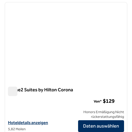
Vorheriges Bild
nächste
1 von 12
Home2 Suites by Hilton Corona
Home2 Suites by Hilton Corona
$129
Von*
Honors Ermäßigung Nicht
rückerstattungsfähig
Hoteldetails für Home2 Suites by Hilton Corona anzeigen
Hoteldetails anzeigen
Daten auswählen
5,82 Meilen