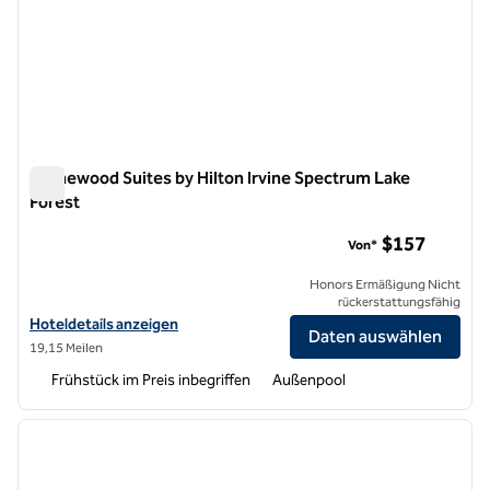
Homewood Suites by Hilton Irvine Spectrum Lake
Forest
Homewood Suites by Hilton Irvine Spectrum Lake Forest
$157
Von*
Honors Ermäßigung Nicht
rückerstattungsfähig
Hoteldetails für Homewood Suites by Hilton Irvine Spectrum Lake Fo
Hoteldetails anzeigen
Daten auswählen
19,15 Meilen
Frühstück im Preis inbegriffen
Außenpool
1
/
12
Vorheriges Bild
nächste
1 von 12