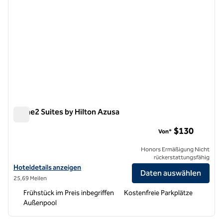
Home2 Suites by Hilton Azusa
Home2 Suites by Hilton Azusa
$130
Von*
Honors Ermäßigung Nicht
rückerstattungsfähig
Hoteldetails für Home2 Suites by Hilton Azusa anzeigen
Hoteldetails anzeigen
Daten auswählen
25,69 Meilen
Frühstück im Preis inbegriffen
Kostenfreie Parkplätze
Außenpool