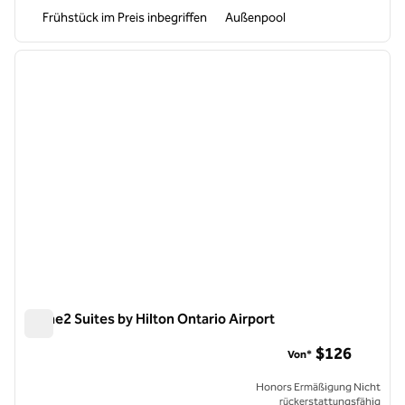
Frühstück im Preis inbegriffen
Außenpool
1
/
12
Vorheriges Bild
nächste
1 von 12
Home2 Suites by Hilton Ontario Airport
Home2 Suites by Hilton Ontario Airport
$126
Von*
Honors Ermäßigung Nicht
rückerstattungsfähig