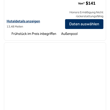
$141
Von*
Honors Ermäßigung Nicht
rückerstattungsfähig
Hoteldetails für Home2 Suites by Hilton Riverside Downtown Conve
Hoteldetails anzeigen
Daten auswählen
13,48 Meilen
Frühstück im Preis inbegriffen
Außenpool
1
/
12
Vorheriges Bild
nächste
1 von 12