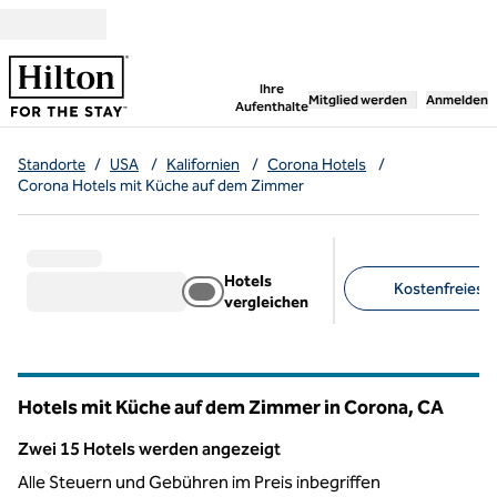
Weiter zum Inhalt
,
öffnet neue Registerka
Ihre
Mitglied werden
Anmelden
Aufenthalte
Standorte
/
USA
/
Kalifornien
/
Corona Hotels
/
Corona Hotels mit Küche auf dem Zimmer
Hotels
Kostenfreies F
vergleichen
Empfohlene Filter
Hotels mit Küche auf dem Zimmer in Corona,
CA
Kalifornien
Zwei 15 Hotels werden angezeigt
Zwei 15 Hotels werden angezeigt
Alle Steuern und Gebühren im Preis inbegriffen
1
/
12