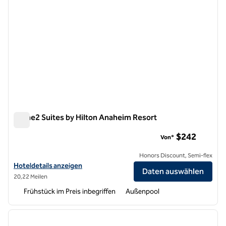
Home2 Suites by Hilton Anaheim Resort
Home2 Suites by Hilton Anaheim Resort
$242
Von*
Honors Discount, Semi-flex
Hoteldetails für Home2 Suites by Hilton Anaheim Resort anzeigen
Hoteldetails anzeigen
Daten auswählen
20,22 Meilen
Frühstück im Preis inbegriffen
Außenpool
1
/
12
Vorheriges Bild
nächste
1 von 12