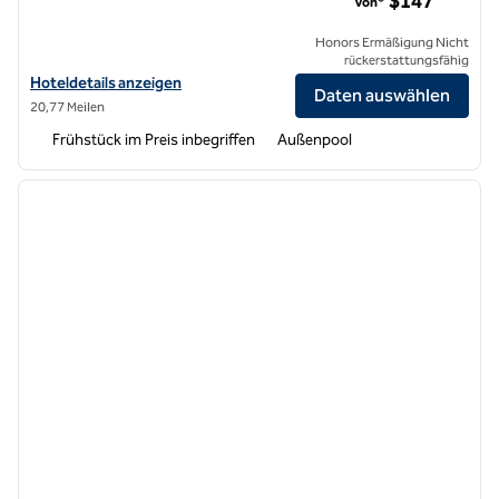
$147
Von*
Honors Ermäßigung Nicht
rückerstattungsfähig
Hoteldetails für Homewood Suites by Hilton Anaheim-Main Gate Are
Hoteldetails anzeigen
Daten auswählen
20,77 Meilen
Frühstück im Preis inbegriffen
Außenpool
1
/
12
Vorheriges Bild
nächste
1 von 12