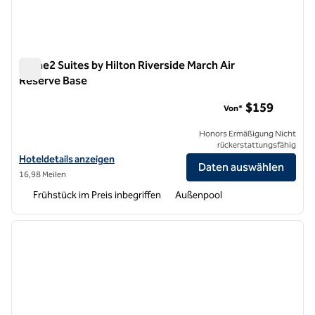
Home2 Suites by Hilton Riverside March Air
Reserve Base
Home2 Suites by Hilton Riverside March Air Reserve Base
$159
Von*
Honors Ermäßigung Nicht
rückerstattungsfähig
Hoteldetails für Home2 Suites by Hilton Riverside March Air Reserve
Hoteldetails anzeigen
Daten auswählen
16,98 Meilen
Frühstück im Preis inbegriffen
Außenpool
1
/
12
Vorheriges Bild
nächste
1 von 12