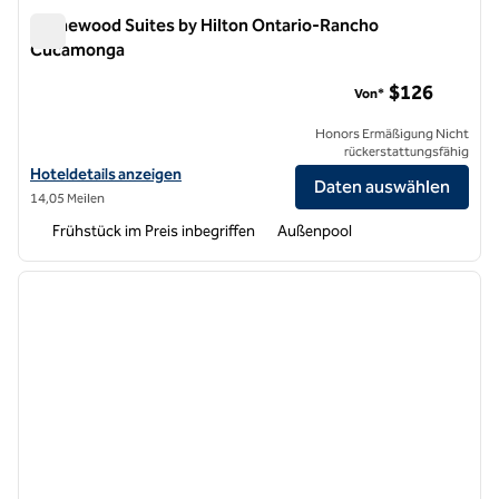
Homewood Suites by Hilton Ontario-Rancho
Cucamonga
Homewood Suites by Hilton Ontario-Rancho Cucamonga
$126
Von*
Honors Ermäßigung Nicht
rückerstattungsfähig
Hoteldetails für Homewood Suites by Hilton Ontario-Rancho Cuca
Hoteldetails anzeigen
Daten auswählen
14,05 Meilen
Frühstück im Preis inbegriffen
Außenpool
1
/
12
Vorheriges Bild
nächste
1 von 12