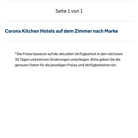
Vorherige Seite, 1 von 1
Nächste Seite, 1 von
Seite
1 von 1
Seite 1 von 1
Corona Kitchen Hotels auf dem Zimmer nach Marke
*Die Preise basieren auf der aktuellen Verfügbarkeit in den nächsten
30 Tagen und können Änderungen unterliegen. Bitte geben Sie die
genauen Daten für die jeweiligen Preise und Verfügbarkeiten ein.