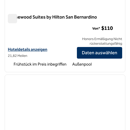
Homewood Suites by Hilton San Bernardino
Homewood Suites by Hilton San Bernardino
$110
Von*
Honors Ermäßigung Nicht
rückerstattungsfähig
Hoteldetails für Homewood Suites by Hilton San Bernardino anzeige
Hoteldetails anzeigen
Daten auswählen
21,82 Meilen
Frühstück im Preis inbegriffen
Außenpool
1
/
12
Vorheriges Bild
nächste
1 von 12