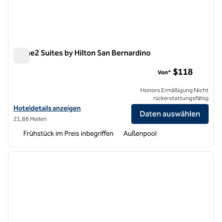
Home2 Suites by Hilton San Bernardino
Home2 Suites by Hilton San Bernardino
$118
Von*
Honors Ermäßigung Nicht
rückerstattungsfähig
Hoteldetails für Home2 Suites by Hilton San Bernardino anzeigen
Hoteldetails anzeigen
Daten auswählen
21,88 Meilen
Frühstück im Preis inbegriffen
Außenpool
1
/
12
Vorheriges Bild
nächste
1 von 12