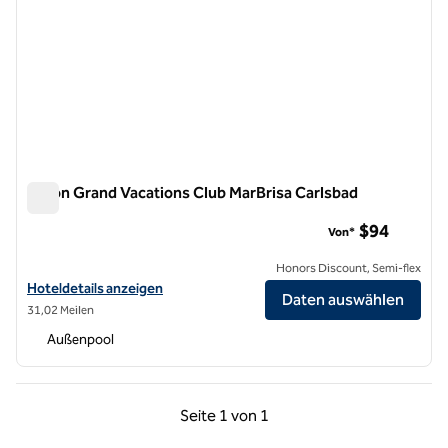
Hilton Grand Vacations Club MarBrisa Carlsbad
Hilton Grand Vacations Club MarBrisa Carlsbad
$94
Von*
Honors Discount, Semi-flex
Hoteldetails für Hilton Grand Vacations Club MarBrisa Carlsbad anze
Hoteldetails anzeigen
Daten auswählen
31,02 Meilen
Außenpool
Vorherige Seite, 1 von 1
Nächste Seite, 1 von
Seite
1 von 1
Seite 1 von 1