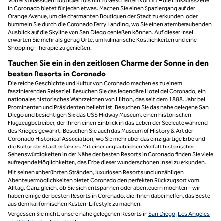
Von erstklassigen Boutiquen bis hin zu Geschäften vor Ort – die Einkaufsszene
in Coronado bietet für jeden etwas. Machen Sie einen Spaziergang auf der
Orange Avenue, um die charmanten Boutiquen der Stadt zu erkunden, oder
bummeln Sie durch die Coronado Ferry Landing, wo Sie einen atemberaubenden
Ausblick auf die Skyline von San Diego genießen können. Auf dieser Insel
erwarten Sie mehr als genug Orte, um kulinarische Köstlichkeiten und eine
Shopping-Therapie zu genießen.
Tauchen Sie ein in den zeitlosen Charme der Sonne in den
besten Resorts in Coronado
Die reiche Geschichte und Kultur von Coronado machen es zu einem
faszinierenden Reiseziel. Besuchen Sie das legendäre Hotel del Coronado, ein
nationales historisches Wahrzeichen von Hilton, das seit dem 1888. Jahr bei
Prominenten und Präsidenten beliebt ist. Besuchen Sie das nahe gelegene San
Diego und besichtigen Sie das USS Midway Museum, einen historischen
Flugzeugbetreiber, der Ihnen einen Einblick in das Leben der Seeleute während
des Krieges gewährt. Besuchen Sie auch das Museum of History & Art der
Coronado Historical Association, wo Sie mehr über das einzigartige Erbe und
die Kultur der Stadt erfahren. Mit einer unglaublichen Vielfalt historischer
Sehenswürdigkeiten in der Nähe der besten Resorts in Coronado finden Sie viele
aufregende Möglichkeiten, das Erbe dieser wunderschönen Insel zu erkunden.
Mit seinen unberührten Stränden, luxuriösen Resorts und unzähligen
Abenteuermöglichkeiten bietet Coronado den perfekten Rückzugsort vom
Alltag. Ganz gleich, ob Sie sich entspannen oder abenteuern möchten – wir
haben einige der besten Resorts in Coronado, die Ihnen dabei helfen, das Beste
aus dem kalifornischen Küsten-Lifestyle zu machen.
Vergessen Sie nicht, unsere nahe gelegenen Resorts in
San Diego
,
Los Angeles