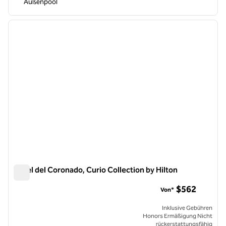
Außenpool
1
/
12
Vorheriges Bild
nächste
1 von 12
Hotel del Coronado, Curio Collection by Hilton
Hotel del Coronado, Curio Collection by Hilton
$562
Von*
Inklusive Gebühren
Honors Ermäßigung Nicht
rückerstattungsfähig