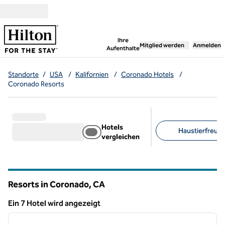
Weiter zum Inhalt
,
öffnet neue Registerka
Ihre
Mitglied werden
Anmelden
Aufenthalte
Standorte
/
USA
/
Kalifornien
/
Coronado Hotels
/
Coronado Resorts
Hotels
Haustierfreundl
vergleichen
Empfohlene Filter
Resorts in Coronado,
CA
Kalifornien
Ein 7 Hotel wird angezeigt
1
/
9
Ein 7 Hotel wird angezeigt
Vorheriges Bild
nächste
1 von 9