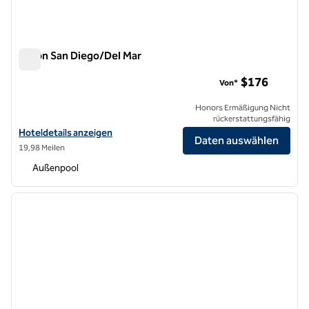
Hilton San Diego/Del Mar
Hilton San Diego/Del Mar
$176
Von*
Honors Ermäßigung Nicht
rückerstattungsfähig
Hoteldetails für das Hilton San Diego/Del Mar anzeigen
Hoteldetails anzeigen
Daten auswählen
19,98 Meilen
Außenpool
1
/
12
Vorheriges Bild
nächste
1 von 12