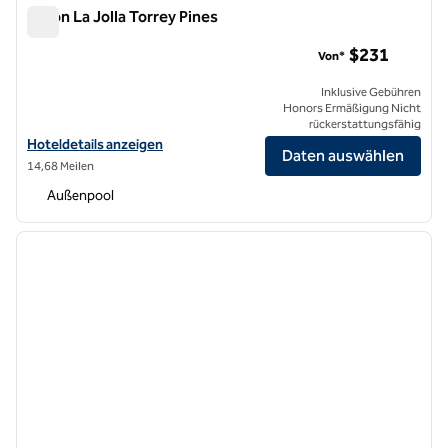
Hilton La Jolla Torrey Pines
Hilton La Jolla Torrey Pines
$231
Von*
Inklusive Gebühren
Honors Ermäßigung Nicht
rückerstattungsfähig
Hoteldetails für das Hilton La Jolla Torrey Pines anzeigen
Hoteldetails anzeigen
Daten auswählen
14,68 Meilen
Außenpool
1
/
10
Vorheriges Bild
nächste
1 von 10