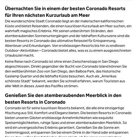
Übernachten Sie in einem der besten Coronado Resorts
für Ihren nächsten Kurzurlaub am Meer
Die wunderschöne Stadt Coronado liegt an der malerischen kalifornischen
Küste und bietet Reisenden, die einen luxuriösen Kurzurlaub am Meer suchen, ein
wahrhaft magisches Erlebnis. Mit seinen unberührten Stränden, den
atemberaubenden Sonnenuntergängen und der lebhaften Kulturszene sind die
besten Resorts in Coronado das ultimative Reiseziel für Entspannung,
Abenteuer und Erkundungen. Von erstklassigen Resorts bis hin zu endlosen
Outdoor-Aktivitäten – Coronado bietet alles, was es zu einem ausgezeichneten
Urlaubsziel macht.
Keine Reise nach Coronado ist ohne einen Zwischenstopp in San Diego
abgeschlossen. Direkt gegenüber der Bucht von Coronado Island können Sie
den weltberühmten Zoo von San Diego, den Balboa Park, das historische
Gaslamp Quarter und die lebhafte Küste besuchen. Auch als „Amerikas
schönste Stadt“ bekannt, werden Sie schnell erfahren, warum Touristen aus
aller Welt in dieses Juwel des Pazifiks strömen.
Genießen Sie den atemberaubenden Meerblick in den
besten Resorts in Coronado
Coronado ist für seine luxuriösen Resorts bekannt, die alle eine einzigartige
Mischung aus Stil, Komfort und Eleganz bieten. Die besten Resorts in Coronado
bieten unseren Gästen erstklassige Annehmlichkeiten wie exquisite
Speisemöglichkeiten, ruhige Spas und einen atemberaubenden Meerblick. So
wird ein unvergessliches Erlebnis garantiert. Genießen Sie die Sonne am
Swimmingpool, entspannen Sie bei einem Drink in der Hand oder entspannen