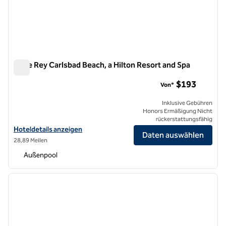
Cape Rey Carlsbad Beach, a Hilton Resort and Spa
Cape Rey Carlsbad Beach, a Hilton Resort and Spa
$193
Von*
Inklusive Gebühren
Honors Ermäßigung Nicht
rückerstattungsfähig
Hoteldetails zum Cape Rey Carlsbad Beach anzeigen, einem Hilton R
Hoteldetails anzeigen
Daten auswählen
28,89 Meilen
Außenpool
1
/
12
Vorheriges Bild
nächste
1 von 12