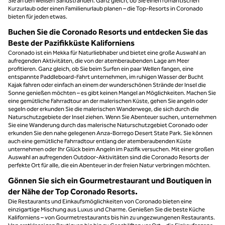
Sie an den weißen Sandstränden. Ganz gleich, ob Sie einen romantischen
Kurzurlaub oder einen Familienurlaub planen – die Top-Resorts in Coronado
bieten für jeden etwas.
Buchen Sie die Coronado Resorts und entdecken Sie das
Beste der Pazifikküste Kaliforniens
Coronado ist ein Mekka für Naturliebhaber und bietet eine große Auswahl an
aufregenden Aktivitäten, die von der atemberaubenden Lage am Meer
profitieren. Ganz gleich, ob Sie beim Surfen ein paar Wellen fangen, eine
entspannte Paddleboard-Fahrt unternehmen, im ruhigen Wasser der Bucht
Kajak fahren oder einfach an einem der wunderschönen Strände der Insel die
Sonne genießen möchten – es gibt keinen Mangel an Möglichkeiten. Machen Sie
eine gemütliche Fahrradtour an der malerischen Küste, gehen Sie angeln oder
segeln oder erkunden Sie die malerischen Wanderwege, die sich durch die
Naturschutzgebiete der Insel ziehen. Wenn Sie Abenteuer suchen, unternehmen
Sie eine Wanderung durch das malerische Naturschutzgebiet Coronado oder
erkunden Sie den nahe gelegenen Anza-Borrego Desert State Park. Sie können
auch eine gemütliche Fahrradtour entlang der atemberaubenden Küste
unternehmen oder Ihr Glück beim Angeln im Pazifik versuchen. Mit einer großen
Auswahl an aufregenden Outdoor-Aktivitäten sind die Coronado Resorts der
perfekte Ort für alle, die ein Abenteuer in der freien Natur verbringen möchten.
Gönnen Sie sich ein Gourmetrestaurant und Boutiquen in
der Nähe der Top Coronado Resorts.
Die Restaurants und Einkaufsmöglichkeiten von Coronado bieten eine
einzigartige Mischung aus Luxus und Charme. Genießen Sie die beste Küche
Kaliforniens – von Gourmetrestaurants bis hin zu ungezwungenen Restaurants.