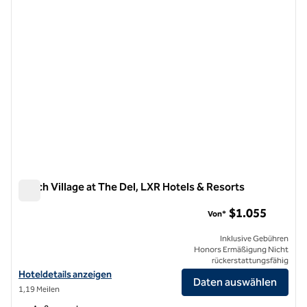
Beach Village at The Del, LXR Hotels & Resorts
Beach Village at The Del, LXR Hotels & Resorts
$1.055
Von*
Inklusive Gebühren
Honors Ermäßigung Nicht
rückerstattungsfähig
Hoteldetails für Beach Village at The Del, LXR Hotels & Resorts anze
Hoteldetails anzeigen
Daten auswählen
1,19 Meilen