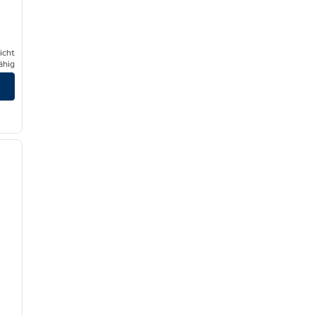
icht
ähig
/
12
nächstes Bild