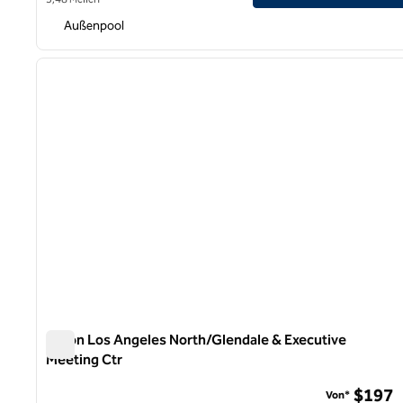
Außenpool
1
Vorheriges Bild
1 von 12
Hilton Los Angeles North/Glendale & Executive
Meeting Ctr
Hilton Los Angeles North/Glendale & Executive Meeting C
$197
Von*