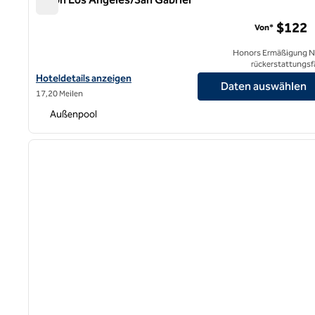
Hilton Los Angeles/San Gabriel
$122
Von*
Honors Ermäßigung N
rückerstattungsf
Hoteldetails für das Hilton Los Angeles/San Gabriel anzeigen
Hoteldetails anzeigen
Daten auswählen
17,20 Meilen
Außenpool
1
Vorheriges Bild
1 von 12