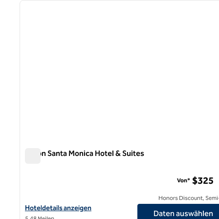
Vorheriges Bild
1 von 12
Hilton Santa Monica Hotel & Suites
Hilton Santa Monica Hotel & Suites
$325
Von*
Honors Discount, Semi-
Hoteldetails für das Hilton Santa Monica Hotel & Suites anzeigen
Hoteldetails anzeigen
Daten auswählen
5,48 Meilen