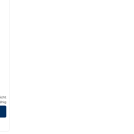
icht
ähig
/
11