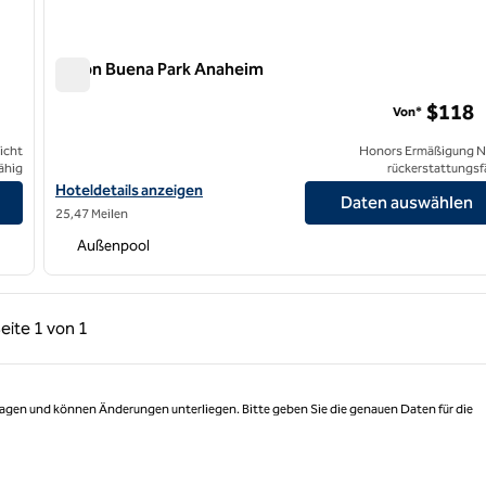
Hilton Buena Park Anaheim
Hilton Buena Park Anaheim
$118
Von*
icht
Honors Ermäßigung N
ähig
rückerstattungsf
Hoteldetails für das Hilton Buena Park Anaheim anzeigen
Hoteldetails anzeigen
Daten auswählen
25,47 Meilen
Außenpool
rige Seite, 1 von 1
Nächste Seite, 1 von 1
eite
1 von 1
Seite 1 von 1
 Tagen und können Änderungen unterliegen. Bitte geben Sie die genauen Daten für die