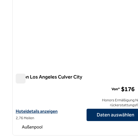
Hilton Los Angeles Culver City
Hilton Los Angeles Culver City
$176
Von*
Honors Ermäßigung N
rückerstattungsf
Hoteldetails für das Hilton Los Angeles Culver City anzeigen
Hoteldetails anzeigen
Daten auswählen
2,76 Meilen
Außenpool
1