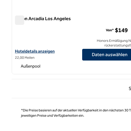
Hilton Arcadia Los Angeles
Hilton Arcadia Los Angeles
$149
Von*
Honors Ermäßigung N
rückerstattungsf
Hoteldetails für das Hilton Arcadia Los Angeles anzeigen
Hoteldetails anzeigen
Daten auswählen
22,00 Meilen
Außenpool
Vorhe
S
*Die Preise basieren auf der aktuellen Verfügbarkeit in den nächsten 30
jeweiligen Preise und Verfügbarkeiten ein.