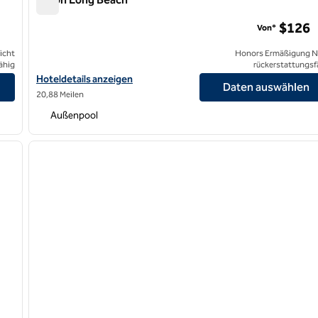
Hilton Long Beach
$126
Von*
icht
Honors Ermäßigung N
ähig
rückerstattungsf
Hoteldetails für Hilton Long Beach anzeigen
Hoteldetails anzeigen
Daten auswählen
20,88 Meilen
Außenpool
/
12
1
nächstes Bild
Vorheriges Bild
1 von 12