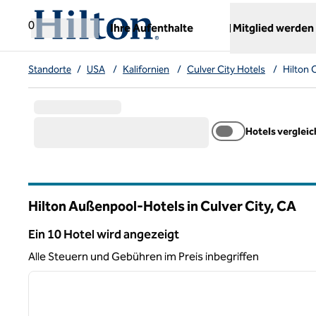
Weiter zum Inhalt
,
öffnet neue Registerkarte
0
Ihre Aufenthalte
Mitglied werden
Standorte
/
USA
/
Kalifornien
/
Culver City Hotels
/
Hilton 
Hotels verglei
Hilton Außenpool-Hotels in Culver City,
CA
Kalifornien
Ein 10 Hotel wird angezeigt
Ein 10 Hotel wird angezeigt
Alle Steuern und Gebühren im Preis inbegriffen
1
Vorheriges Bild
1 von 12