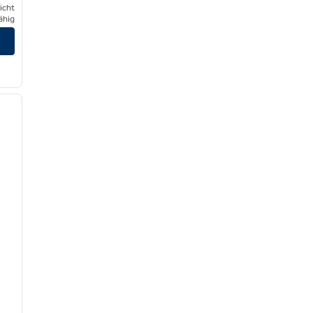
icht
ähig
/
11
nächstes Bild