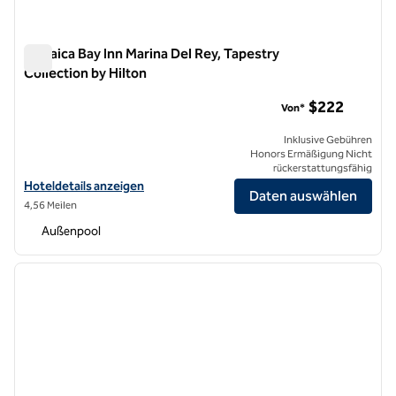
Jamaica Bay Inn Marina Del Rey, Tapestry
Collection by Hilton
Jamaica Bay Inn Marina Del Rey, Tapestry Collection by Hilton
$222
Von*
Inklusive Gebühren
Honors Ermäßigung Nicht
rückerstattungsfähig
Hoteldetails für Jamaica Bay Inn Marina Del Rey, Tapestry Collection 
Hoteldetails anzeigen
Daten auswählen
4,56 Meilen
Außenpool
1
/
12
Vorheriges Bild
nächste
1 von 12