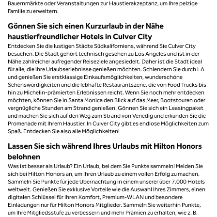
Bauernmärkte oder Veranstaltungen zur Haustierakzeptanz, um Ihre pelzige
Familie zu erweitern.
Gönnen Sie sich einen Kurzurlaub in der Nähe
haustierfreundlicher Hotels in Culver City
Entdecken Sie die lustigen Städte Südkaliforniens, während Sie Culver City
besuchen. Die Stadt gehört technisch gesehen zu Los Angeles und ist in der
Nähe zahlreicher aufregender Reiseziele angesiedelt. Daher ist die Stadt ideal
für alle, die ihre Urlaubserlebnisse genießen möchten. Schlendern Sie durch LA
und genießen Sie erstklassige Einkaufsmöglichkeiten, wunderschöne
Sehenswürdigkeiten und die lebhafte Restaurantszene, die von Food Trucks bis
hin zu Michelin-prämierten Erlebnissen reicht. Wenn Sie noch mehr entdecken
möchten, können Sie in Santa Monica den Blick auf das Meer, Bootstouren oder
vergnügliche Stunden am Strand genießen. Gönnen Sie sich ein Leasingpaket
und machen Sie sich auf den Weg zum Strand von Venedig und erkunden Sie die
Promenade mit Ihrem Haustier. In Culver City gibt es endlose Möglichkeiten zum
Spaß. Entdecken Sie also alle Möglichkeiten!
Lassen Sie sich während Ihres Urlaubs mit Hilton Honors
belohnen
Was ist besser als Urlaub? Ein Urlaub, bei dem Sie Punkte sammeln! Melden Sie
sich bei Hilton Honors an, um Ihren Urlaub zu einem vollen Erfolg zu machen.
Sammeln Sie Punkte für jede Übernachtung in einem unserer über 7.000 Hotels
weltweit. Genießen Sie exklusive Vorteile wie die Auswahl Ihres Zimmers, einen
digitalen Schlüssel für Ihren Komfort, Premium-WLAN und besondere
Einladungen nur für Hilton Honors Mitglieder. Sammeln Sie weiterhin Punkte,
um Ihre Mitgliedsstufe zu verbessern und mehr Prämien zu erhalten, wie z. B.