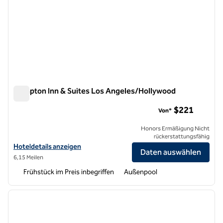
Hampton Inn & Suites Los Angeles/Hollywood
Hampton Inn & Suites Los Angeles/Hollywood
$221
Von*
Honors Ermäßigung Nicht
rückerstattungsfähig
Hoteldetails für Hampton Inn & Suites Los Angeles/Hollywood anze
Hoteldetails anzeigen
Daten auswählen
6,15 Meilen
Frühstück im Preis inbegriffen
Außenpool
1
/
8
Vorheriges Bild
nächste
1 von 8