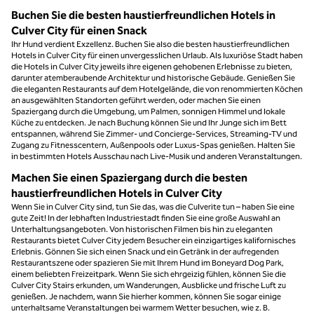
Buchen Sie die besten haustierfreundlichen Hotels in
Culver City für einen Snack
Ihr Hund verdient Exzellenz. Buchen Sie also die besten haustierfreundlichen
Hotels in Culver City für einen unvergesslichen Urlaub. Als luxuriöse Stadt haben
die Hotels in Culver City jeweils ihre eigenen gehobenen Erlebnisse zu bieten,
darunter atemberaubende Architektur und historische Gebäude. Genießen Sie
die eleganten Restaurants auf dem Hotelgelände, die von renommierten Köchen
an ausgewählten Standorten geführt werden, oder machen Sie einen
Spaziergang durch die Umgebung, um Palmen, sonnigen Himmel und lokale
Küche zu entdecken. Je nach Buchung können Sie und Ihr Junge sich im Bett
entspannen, während Sie Zimmer- und Concierge-Services, Streaming-TV und
Zugang zu Fitnesscentern, Außenpools oder Luxus-Spas genießen. Halten Sie
in bestimmten Hotels Ausschau nach Live-Musik und anderen Veranstaltungen.
Machen Sie einen Spaziergang durch die besten
haustierfreundlichen Hotels in Culver City
Wenn Sie in Culver City sind, tun Sie das, was die Culverite tun – haben Sie eine
gute Zeit! In der lebhaften Industriestadt finden Sie eine große Auswahl an
Unterhaltungsangeboten. Von historischen Filmen bis hin zu eleganten
Restaurants bietet Culver City jedem Besucher ein einzigartiges kalifornisches
Erlebnis. Gönnen Sie sich einen Snack und ein Getränk in der aufregenden
Restaurantszene oder spazieren Sie mit Ihrem Hund im Boneyard Dog Park,
einem beliebten Freizeitpark. Wenn Sie sich ehrgeizig fühlen, können Sie die
Culver City Stairs erkunden, um Wanderungen, Ausblicke und frische Luft zu
genießen. Je nachdem, wann Sie hierher kommen, können Sie sogar einige
unterhaltsame Veranstaltungen bei warmem Wetter besuchen, wie z. B.