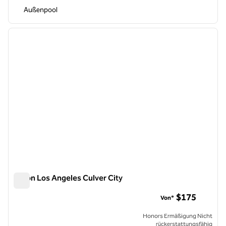
Außenpool
1
/
12
Vorheriges Bild
nächste
1 von 12
Hilton Los Angeles Culver City
Hilton Los Angeles Culver City
$175
Von*
Honors Ermäßigung Nicht
rückerstattungsfähig