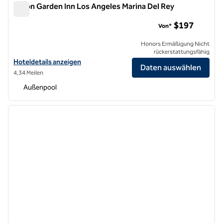
Hilton Garden Inn Los Angeles Marina Del Rey
Hilton Garden Inn Los Angeles Marina Del Rey
$197
Von*
Honors Ermäßigung Nicht
rückerstattungsfähig
Hoteldetails für das Hilton Garden Inn Los Angeles Marina Del Rey a
Hoteldetails anzeigen
Daten auswählen
4,34 Meilen
Außenpool
1
/
12
Vorheriges Bild
nächste
1 von 12