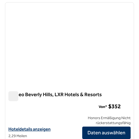
Vorheriges Bild
nächste
1 von 11
Cameo Beverly Hills, LXR Hotels & Resorts
Cameo Beverly Hills, LXR Hotels & Resorts
$352
Von*
Honors Ermäßigung Nicht
rückerstattungsfähig
Hoteldetails für Cameo Beverly Hills, LXR Hotels & Resorts anzeigen
Hoteldetails anzeigen
Daten auswählen
2,29 Meilen