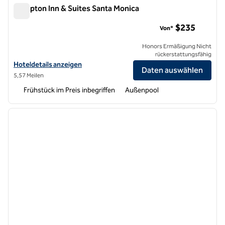
Hampton Inn & Suites Santa Monica
Hampton Inn & Suites Santa Monica
$235
Von*
Honors Ermäßigung Nicht
rückerstattungsfähig
Hoteldetails für Hampton Inn & Suites Santa Monica anzeigen
Hoteldetails anzeigen
Daten auswählen
5,57 Meilen
Frühstück im Preis inbegriffen
Außenpool
1
/
12
Vorheriges Bild
nächste
1 von 12