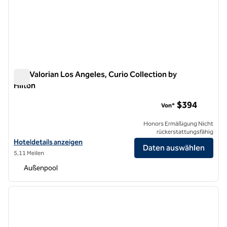
The Valorian Los Angeles, Curio Collection by
Hilton
The Valorian Los Angeles, Curio Collection by Hilton
$394
Von*
Honors Ermäßigung Nicht
rückerstattungsfähig
Hoteldetails für The Valorian Los Angeles, Curio Collection by Hilton
Hoteldetails anzeigen
Daten auswählen
5,11 Meilen
Außenpool
1
/
12
Vorheriges Bild
nächste
1 von 12