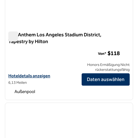
The Anthem Los Angeles Stadium District,
Tapestry by Hilton
The Anthem Los Angeles Stadium District, Tapestry by Hilto
$118
Von*
Honors Ermäßigung Nicht
rückerstattungsfähig
Hoteldetails für The Anthem Los Angeles Stadium District, Tapestry
Hoteldetails anzeigen
Daten auswählen
6,13 Meilen
Außenpool
1
/
12
Vorheriges Bild
nächste
1 von 12