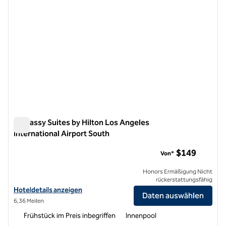
Embassy Suites by Hilton Los Angeles
International Airport South
Embassy Suites by Hilton Los Angeles International Airport 
$149
Von*
Honors Ermäßigung Nicht
rückerstattungsfähig
Hoteldetails für Embassy Suites by Hilton Los Angeles International
Hoteldetails anzeigen
Daten auswählen
6,36 Meilen
Frühstück im Preis inbegriffen
Innenpool