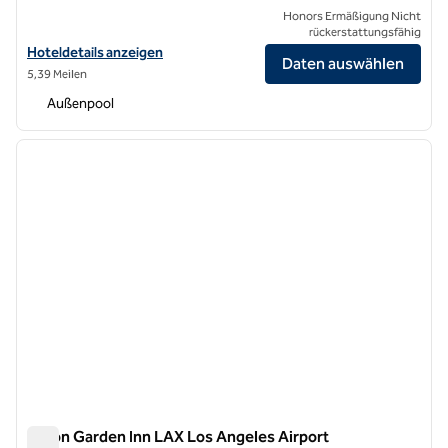
Honors Ermäßigung Nicht
rückerstattungsfähig
Hoteldetails für das Hilton Los Angeles Airport anzeigen
Hoteldetails anzeigen
Daten auswählen
5,39 Meilen
Außenpool
1
/
12
Vorheriges Bild
nächste
1 von 12
Hilton Garden Inn LAX Los Angeles Airport