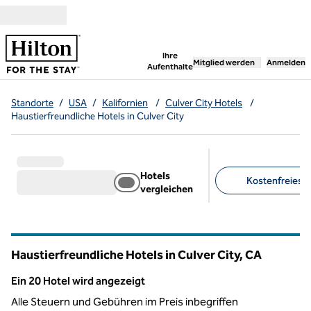
Weiter zum Inhalt
,
öffnet neue Registerka
Ihre
Mitglied werden
Anmelden
Aufenthalte
Standorte
/
USA
/
Kalifornien
/
Culver City Hotels
/
Haustierfreundliche Hotels in Culver City
Hotels
Kostenfreies F
vergleichen
Empfohlene Filter
Haustierfreundliche Hotels in Culver City,
CA
Kalifornien
Ein 20 Hotel wird angezeigt
Ein 20 Hotel wird angezeigt
Alle Steuern und Gebühren im Preis inbegriffen
1
/
11