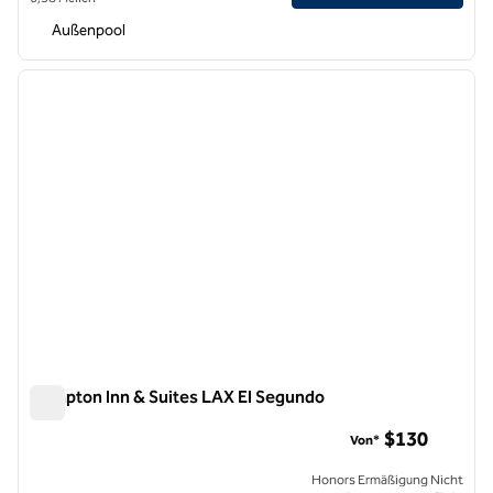
Außenpool
1
/
11
Vorheriges Bild
nächste
1 von 11
Hampton Inn & Suites LAX El Segundo
Hampton Inn & Suites LAX El Segundo
$130
Von*
Honors Ermäßigung Nicht