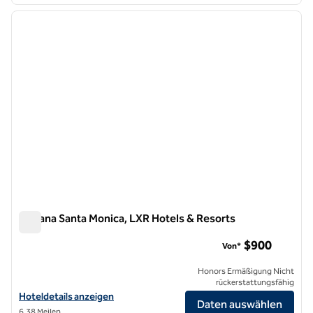
1
/
12
Vorheriges Bild
nächste
1 von 12
Oceana Santa Monica, LXR Hotels & Resorts
Oceana Santa Monica, LXR Hotels & Resorts
$900
Von*
Honors Ermäßigung Nicht
rückerstattungsfähig
Hoteldetails für Oceana Santa Monica, LXR Hotels & Resorts anzeig
Hoteldetails anzeigen
Daten auswählen
6,38 Meilen