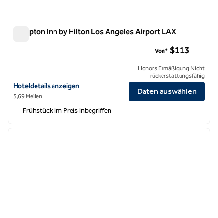
Hampton Inn by Hilton Los Angeles Airport LAX
Hampton Inn by Hilton Los Angeles Airport LAX
$113
Von*
Honors Ermäßigung Nicht
rückerstattungsfähig
Hoteldetails für Hampton Inn by Hilton Los Angeles Airport LAX anz
Hoteldetails anzeigen
Daten auswählen
5,69 Meilen
Frühstück im Preis inbegriffen
1
/
12
Vorheriges Bild
nächste
1 von 12