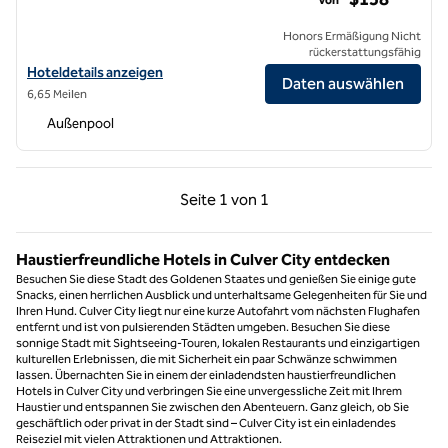
Honors Ermäßigung Nicht
rückerstattungsfähig
Hoteldetails für das Hilton Garden Inn Los Angeles/Hollywood anzei
Hoteldetails anzeigen
Daten auswählen
6,65 Meilen
Außenpool
Vorherige Seite, 1 von 1
Nächste Seite, 1 von
Seite
1 von 1
Seite 1 von 1
Haustierfreundliche Hotels in Culver City entdecken
Besuchen Sie diese Stadt des Goldenen Staates und genießen Sie einige gute
Snacks, einen herrlichen Ausblick und unterhaltsame Gelegenheiten für Sie und
Ihren Hund. Culver City liegt nur eine kurze Autofahrt vom nächsten Flughafen
entfernt und ist von pulsierenden Städten umgeben. Besuchen Sie diese
sonnige Stadt mit Sightseeing-Touren, lokalen Restaurants und einzigartigen
kulturellen Erlebnissen, die mit Sicherheit ein paar Schwänze schwimmen
lassen. Übernachten Sie in einem der einladendsten haustierfreundlichen
Hotels in Culver City und verbringen Sie eine unvergessliche Zeit mit Ihrem
Haustier und entspannen Sie zwischen den Abenteuern. Ganz gleich, ob Sie
geschäftlich oder privat in der Stadt sind – Culver City ist ein einladendes
Reiseziel mit vielen Attraktionen und Attraktionen.