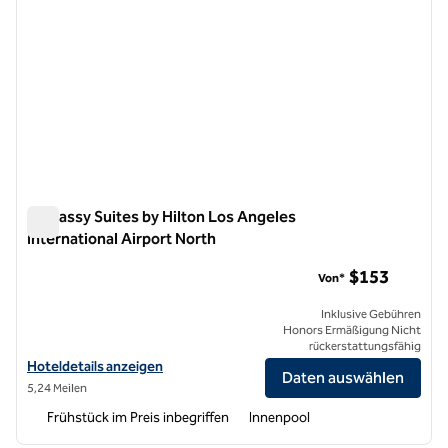
Embassy Suites by Hilton Los Angeles
International Airport North
Embassy Suites by Hilton Los Angeles International Airport 
$153
Von*
Inklusive Gebühren
Honors Ermäßigung Nicht
rückerstattungsfähig
Hoteldetails für Embassy Suites by Hilton Los Angeles International
Hoteldetails anzeigen
Daten auswählen
5,24 Meilen
Frühstück im Preis inbegriffen
Innenpool
1
/
12