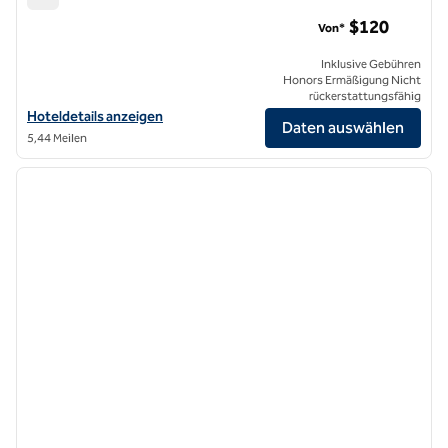
Hilton Garden Inn LAX Los Angeles Airport
$120
Von*
Inklusive Gebühren
Honors Ermäßigung Nicht
rückerstattungsfähig
Hoteldetails für Hilton Garden Inn LAX Los Angeles Airport anzeigen
Hoteldetails anzeigen
Daten auswählen
5,44 Meilen
1
/
12
Vorheriges Bild
nächste
1 von 12