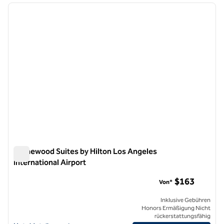
Vorheriges Bild
nächste
1 von 12
Homewood Suites by Hilton Los Angeles
International Airport
Homewood Suites by Hilton Los Angeles International Airpor
$163
Von*
Inklusive Gebühren
Honors Ermäßigung Nicht
rückerstattungsfähig