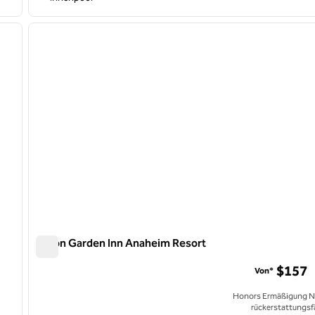
/
12
1
nächstes Bild
Vorheriges Bild
1 von 12
Hilton Garden Inn Anaheim Resort
Hilton Garden Inn Anaheim Resort
$157
Von*
Honors Ermäßigung N
rückerstattungsf