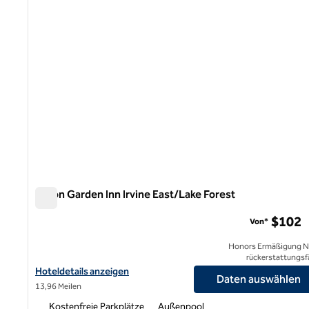
Hilton Garden Inn Irvine East/Lake Forest
Hilton Garden Inn Irvine East/Lake Forest
$102
Von*
Honors Ermäßigung N
rückerstattungsf
Hoteldetails für das Hilton Garden Inn Irvine East/Lake Forest a
Hoteldetails anzeigen
Daten auswählen
13,96 Meilen
Kostenfreie Parkplätze
Außenpool