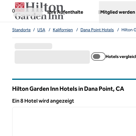
Weiter zum Inhalt
,
öffnet neue Registerkarte
0
Ihre Aufenthalte
Mitglied werden
Standorte
/
USA
/
Kalifornien
/
Dana Point Hotels
/
Hilton 
Hotels verglei
Hilton Garden Inn Hotels in Dana Point,
CA
Kalifornien
Ein 8 Hotel wird angezeigt
1
Ein 8 Hotel wird angezeigt
Vorheriges Bild
1 von 12