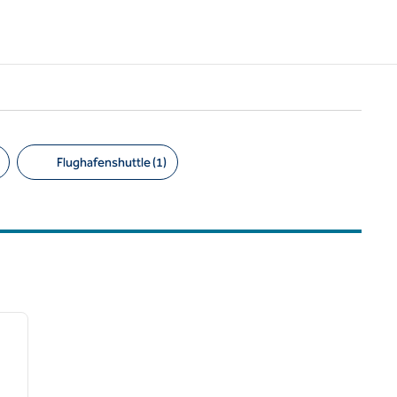
Flughafenshuttle (1)
/
12
nächstes Bild