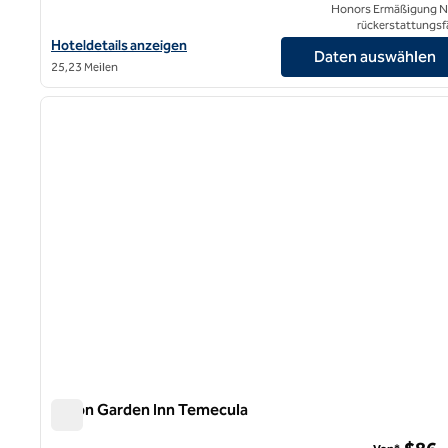
Honors Ermäßigung N
rückerstattungsf
Hoteldetails für das Hilton Garden Inn Anaheim/Garden Grove a
Hoteldetails anzeigen
Daten auswählen
25,23 Meilen
1
Vorheriges Bild
1 von 12
Hilton Garden Inn Temecula
Hilton Garden Inn Temecula