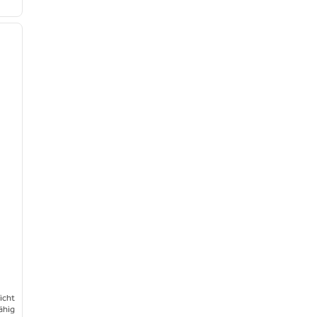
/
12
nächstes Bild
icht
ähig