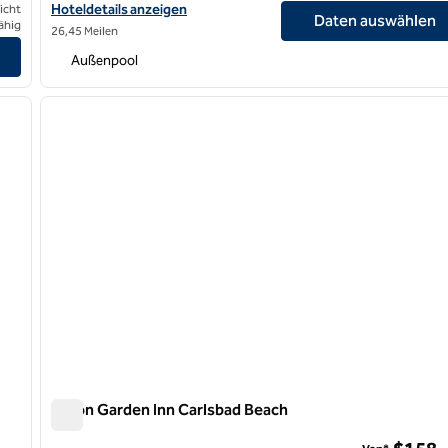
Hoteldetails für das Hilton Garden Inn Anaheim Resort anzeigen
Hoteldetails anzeigen
icht
Daten auswählen
ähig
26,45 Meilen
nzeigen
Außenpool
/
12
1
nächstes Bild
Vorheriges Bild
1 von 12
Hilton Garden Inn Carlsbad Beach
Hilton Garden Inn Carlsbad Beach