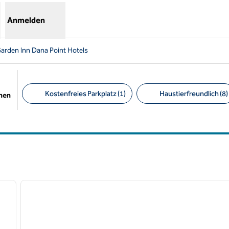
Anmelden
Garden Inn Dana Point Hotels
Kostenfreies Parkplatz (1)
Haustierfreundlich (8)
chen
Empfohlene Filter
/
12
1
nächstes Bild
Vorheriges Bild
1 von 12