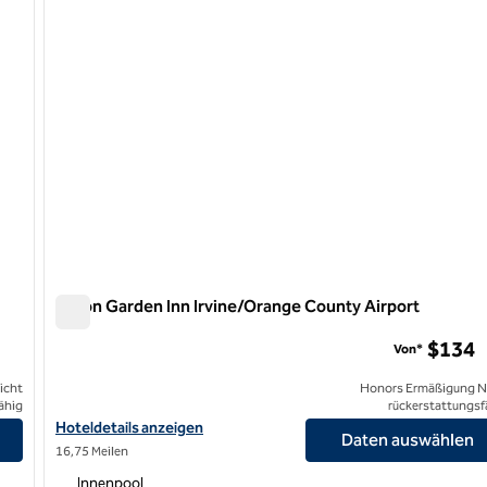
Hilton Garden Inn Irvine/Orange County Airport
Hilton Garden Inn Irvine/Orange County Airport
$134
Von*
icht
Honors Ermäßigung N
ähig
rückerstattungsf
nzeigen
Hoteldetails zum Hilton Garden Inn Irvine/Orange County Airpor
Hoteldetails anzeigen
Daten auswählen
16,75 Meilen
Innenpool