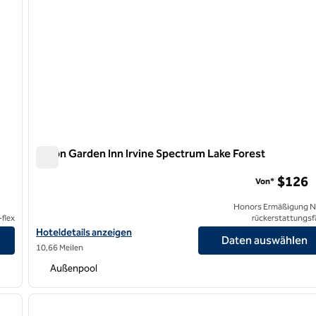
Hilton Garden Inn Irvine Spectrum Lake Forest
Hilton Garden Inn Irvine Spectrum Lake Forest
$126
Von*
Honors Ermäßigung N
flex
rückerstattungsf
eigen
Hoteldetails für das Hilton Garden Inn Irvine Spectrum Lake Fore
Hoteldetails anzeigen
Daten auswählen
10,66 Meilen
Außenpool
/
12
1
nächstes Bild
Vorheriges Bild
1 von 12