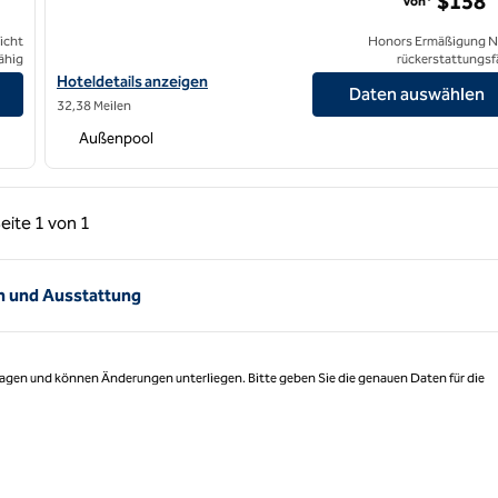
$158
Von*
icht
Honors Ermäßigung N
ähig
rückerstattungsf
Hoteldetails für Hilton Garden Inn Carlsbad Beach anzeigen
Hoteldetails anzeigen
Daten auswählen
32,38 Meilen
Außenpool
rige Seite, 1 von 1
Nächste Seite, 1 von 1
eite
1 von 1
Seite 1 von 1
n und Ausstattung
 Tagen und können Änderungen unterliegen. Bitte geben Sie die genauen Daten für die