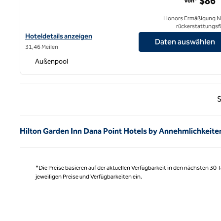
$86
Von*
Honors Ermäßigung N
rückerstattungsf
Hoteldetails für Hilton Garden Inn Temecula anzeigen
Hoteldetails anzeigen
Daten auswählen
31,46 Meilen
Außenpool
Vorhe
S
Hilton Garden Inn Dana Point Hotels by Annehmlichkeite
*Die Preise basieren auf der aktuellen Verfügbarkeit in den nächsten 30
jeweiligen Preise und Verfügbarkeiten ein.