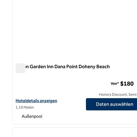
Hilton Garden Inn Dana Point Doheny Beach
Hilton Garden Inn Dana Point Doheny Beach
$180
Von*
Honors Discount, Semi-
Hoteldetails für Hilton Garden Inn Dana Point Doheny Beach anz
Hoteldetails anzeigen
Daten auswählen
1,19 Meilen
Außenpool
1
Vorheriges Bild
1 von 12