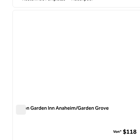
1
Vorheriges Bild
1 von 12
Hilton Garden Inn Anaheim/Garden Grove
Hilton Garden Inn Anaheim/Garden Grove
$118
Von*