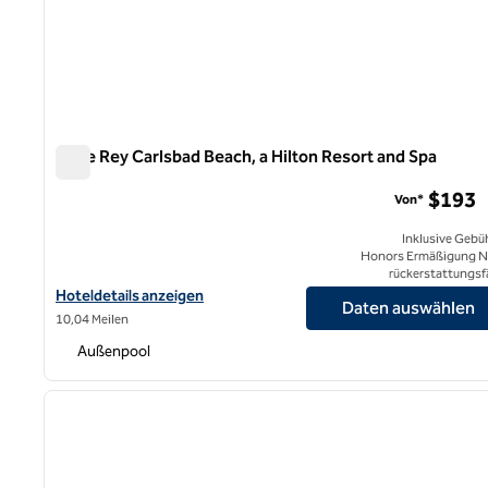
Cape Rey Carlsbad Beach, a Hilton Resort and Spa
Cape Rey Carlsbad Beach, a Hilton Resort and Spa
$193
Von*
Inklusive Gebü
Honors Ermäßigung N
rückerstattungsf
Hoteldetails zum Cape Rey Carlsbad Beach anzeigen, einem Hilt
Hoteldetails anzeigen
Daten auswählen
10,04 Meilen
Außenpool
1
Vorheriges Bild
1 von 12