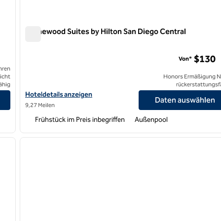
Homewood Suites by Hilton San Diego Central
Homewood Suites by Hilton San Diego Central
$130
Von*
hren
icht
Honors Ermäßigung N
ähig
rückerstattungsf
eigen
Hoteldetails für Homewood Suites by Hilton San Diego Central 
Hoteldetails anzeigen
Daten auswählen
9,27 Meilen
Frühstück im Preis inbegriffen
Außenpool
/
12
1
nächstes Bild
Vorheriges Bild
1 von 12