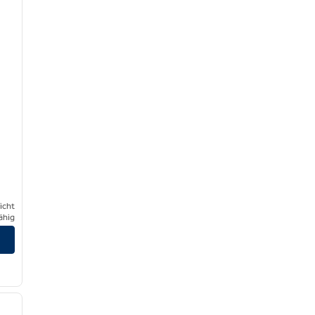
icht
ähig
/
12
nächstes Bild