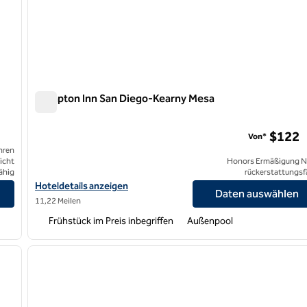
Hampton Inn San Diego-Kearny Mesa
Hampton Inn San Diego-Kearny Mesa
$122
Von*
hren
icht
Honors Ermäßigung N
ähig
rückerstattungsf
on Resort and Spa
Hoteldetails für das Hampton Inn San Diego-Kearny Mesa anzei
Hoteldetails anzeigen
Daten auswählen
11,22 Meilen
Frühstück im Preis inbegriffen
Außenpool
/
12
1
nächstes Bild
Vorheriges Bild
1 von 12