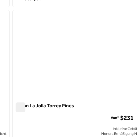
/
12
1
nächstes Bild
Vorheriges Bild
1 von 12
Hilton La Jolla Torrey Pines
Hilton La Jolla Torrey Pines
$231
Von*
Inklusive Gebü
icht
Honors Ermäßigung N