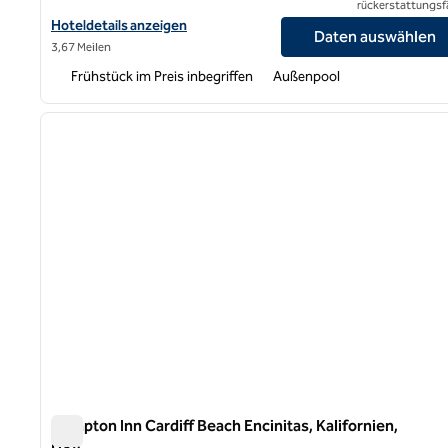
rückerstattungsf
Hoteldetails für Homewood Suites by Hilton San Diego-Del Mar 
Hoteldetails anzeigen
Daten auswählen
3,67 Meilen
Frühstück im Preis inbegriffen
Außenpool
1
Vorheriges Bild
1 von 12
Hampton Inn Cardiff Beach Encinitas, Kalifornien,
USA