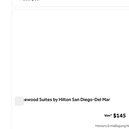
1
Vorheriges Bild
1 von 12
Homewood Suites by Hilton San Diego-Del Mar
Homewood Suites by Hilton San Diego-Del Mar
$145
Von*
Honors Ermäßigung N