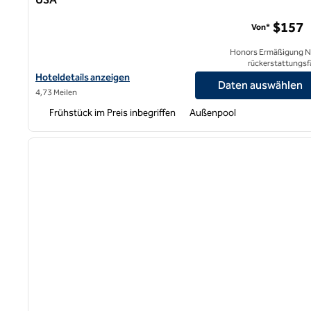
Hampton Inn Cardiff Beach Encinitas, Kalifornien, USA
$157
Von*
Honors Ermäßigung N
rückerstattungsf
Hoteldetails für Hampton Inn Cardiff Beach Encinitas, Kalifornie
Hoteldetails anzeigen
Daten auswählen
4,73 Meilen
Frühstück im Preis inbegriffen
Außenpool
1
Vorheriges Bild
1 von 12