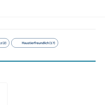
z (2)
Haustierfreundlich (17)
/
12
nächstes Bild