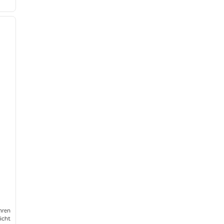
/
12
nächstes Bild
hren
icht