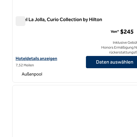
Hotel La Jolla, Curio Collection by Hilton
Hotel La Jolla, Curio Collection by Hilton
$245
Von*
Inklusive Gebü
Honors Ermäßigung N
rückerstattungsf
Hoteldetails für das Hotel La Jolla, Curio Collection by Hilton anz
Hoteldetails anzeigen
Daten auswählen
7,52 Meilen
Außenpool
1
Vorheriges Bild
1 von 12