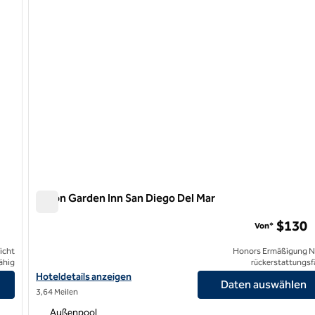
Hilton Garden Inn San Diego Del Mar
Hilton Garden Inn San Diego Del Mar
$130
Von*
icht
Honors Ermäßigung N
ähig
rückerstattungsf
anzeigen
Hoteldetails für das Hilton Garden Inn San Diego Del Mar anzeige
Hoteldetails anzeigen
Daten auswählen
3,64 Meilen
Außenpool