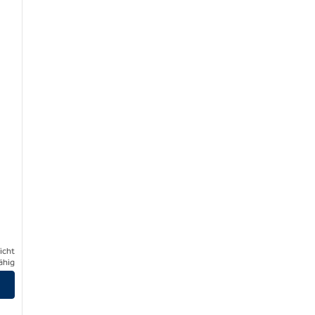
icht
ähig
n