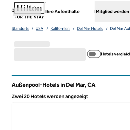
Weiter zum Inhalt
,
öffnet neue Registerkarte
0
Ihre Aufenthalte
Mitglied werden
Standorte
/
USA
/
Kalifornien
/
Del Mar Hotels
/
Del Mar Au
Hotels verglei
Außenpool-Hotels in Del Mar,
CA
Kalifornien
Zwei 20 Hotels werden angezeigt
1
Zwei 20 Hotels werden angezeigt
Vorheriges Bild
1 von 10