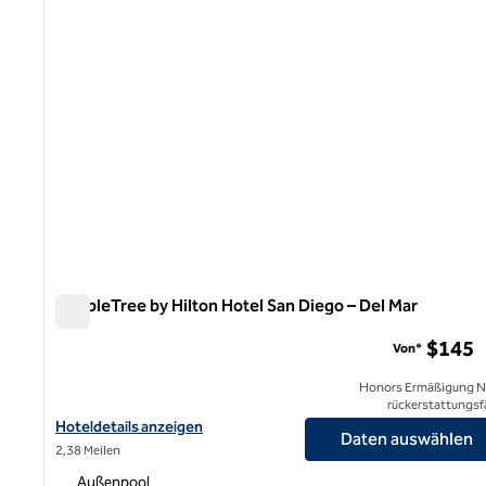
DoubleTree by Hilton Hotel San Diego – Del Mar
DoubleTree by Hilton Hotel San Diego – Del Mar
$145
Von*
Honors Ermäßigung N
rückerstattungsf
Hoteldetails für DoubleTree by Hilton Hotel San Diego – Del Mar 
Hoteldetails anzeigen
Daten auswählen
2,38 Meilen
Außenpool