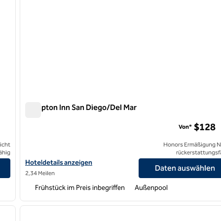
Hampton Inn San Diego/Del Mar
Hampton Inn San Diego/Del Mar
$128
Von*
icht
Honors Ermäßigung N
ähig
rückerstattungsf
Hoteldetails für das Hampton Inn San Diego/Del Mar anzeigen
Hoteldetails anzeigen
Daten auswählen
2,34 Meilen
Frühstück im Preis inbegriffen
Außenpool
/
11
1
nächstes Bild
Vorheriges Bild
1 von 12