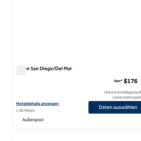
Hilton San Diego/Del Mar
Hilton San Diego/Del Mar
$176
Von*
Honors Ermäßigung N
rückerstattungsf
Hoteldetails für das Hilton San Diego/Del Mar anzeigen
Hoteldetails anzeigen
Daten auswählen
1,46 Meilen
Außenpool
1
Vorheriges Bild
1 von 11