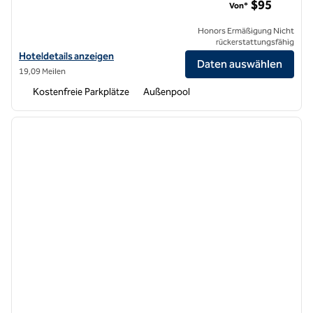
$95
Von*
Honors Ermäßigung Nicht
rückerstattungsfähig
Hoteldetails für Hilton Garden Inn Folsom anzeigen
Hoteldetails anzeigen
Daten auswählen
19,09 Meilen
Kostenfreie Parkplätze
Außenpool
1
/
12
Vorheriges Bild
nächste
1 von 12