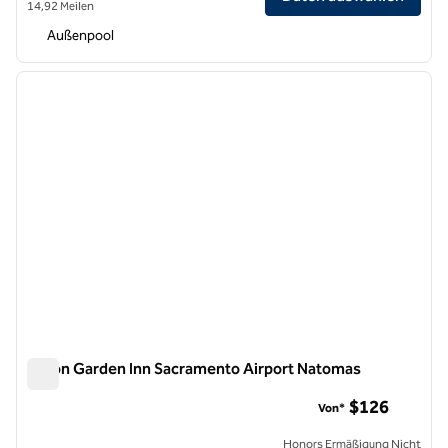
14,92 Meilen
Außenpool
1
/
11
Vorheriges Bild
nächste
1 von 11
Hilton Garden Inn Sacramento Airport Natomas
Hilton Garden Inn Sacramento Airport Natomas
$126
Von*
Honors Ermäßigung Nicht