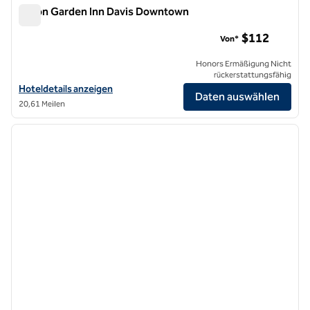
Hilton Garden Inn Davis Downtown
Hilton Garden Inn Davis Downtown
$112
Von*
Honors Ermäßigung Nicht
rückerstattungsfähig
Hoteldetails für das Hilton Garden Inn Davis Downtown anzeigen
Hoteldetails anzeigen
Daten auswählen
20,61 Meilen
1
/
12
Vorheriges Bild
nächste
1 von 12