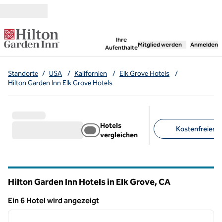
Weiter zum Inhalt
,
öffnet neue Registerka
Ihre
Mitglied werden
Anmelden
Aufenthalte
Standorte
/
USA
/
Kalifornien
/
Elk Grove Hotels
/
Hilton Garden Inn Elk Grove Hotels
Hotels
Kostenfreies Pa
vergleichen
Empfohlene Filter
Hilton Garden Inn Hotels in Elk Grove,
CA
Kalifornien
Ein 6 Hotel wird angezeigt
1
/
12
Ein 6 Hotel wird angezeigt
Vorheriges Bild
nächste
1 von 12