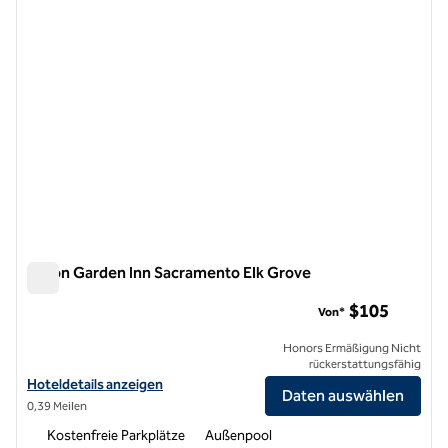
Hilton Garden Inn Sacramento Elk Grove
Hilton Garden Inn Sacramento Elk Grove
$105
Von*
Honors Ermäßigung Nicht
rückerstattungsfähig
Hoteldetails für das Hilton Garden Inn Sacramento Elk Grove anzeige
Hoteldetails anzeigen
Daten auswählen
0,39 Meilen
Kostenfreie Parkplätze
Außenpool