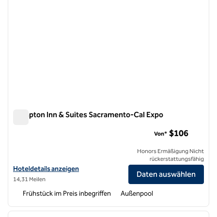
Hampton Inn & Suites Sacramento-Cal Expo
Hampton Inn & Suites Sacramento-Cal Expo
$106
Von*
Honors Ermäßigung Nicht
rückerstattungsfähig
Hoteldetails zur Hampton Inn & Suites Sacramento-Cal Expo anzeig
Hoteldetails anzeigen
Daten auswählen
14,31 Meilen
Frühstück im Preis inbegriffen
Außenpool
1
/
12
Vorheriges Bild
nächste
1 von 12