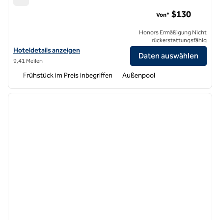
Home2 Suites by Hilton Sacramento at CSUS
$130
Von*
Honors Ermäßigung Nicht
rückerstattungsfähig
Hoteldetails für Home2 Suites by Hilton Sacramento at CSUS anzeig
Hoteldetails anzeigen
Daten auswählen
9,41 Meilen
Frühstück im Preis inbegriffen
Außenpool
1
/
12
Vorheriges Bild
nächste
1 von 12