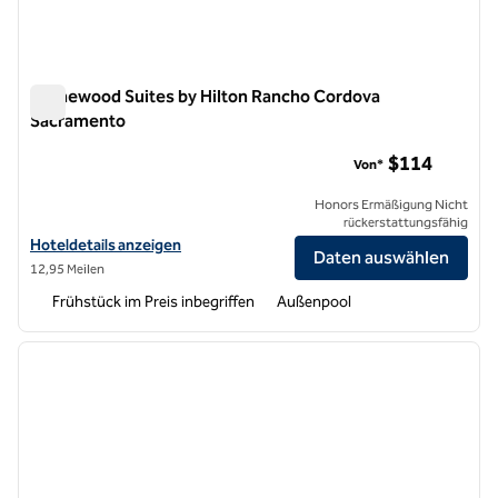
Homewood Suites by Hilton Rancho Cordova
Sacramento
Homewood Suites by Hilton Rancho Cordova Sacramento
$114
Von*
Honors Ermäßigung Nicht
rückerstattungsfähig
Hoteldetails für Homewood Suites by Hilton Rancho Cordova Sacra
Hoteldetails anzeigen
Daten auswählen
12,95 Meilen
Frühstück im Preis inbegriffen
Außenpool
1
/
12
Vorheriges Bild
nächste
1 von 12