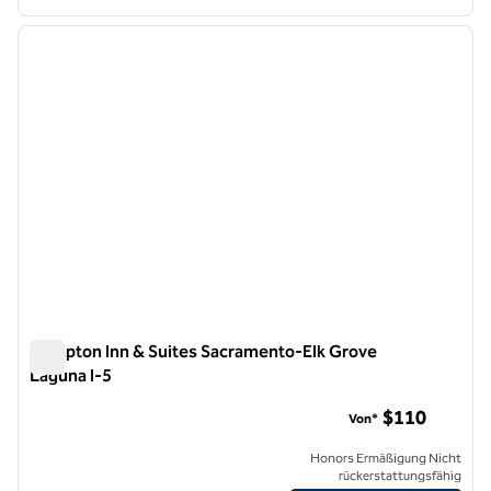
1
/
12
Vorheriges Bild
nächste
1 von 12
Hampton Inn & Suites Sacramento-Elk Grove
Laguna I-5
Hampton Inn & Suites Sacramento-Elk Grove Laguna I-5
$110
Von*
Honors Ermäßigung Nicht
rückerstattungsfähig