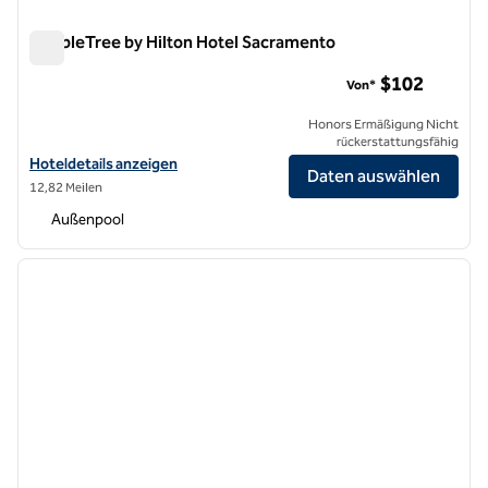
DoubleTree by Hilton Hotel Sacramento
DoubleTree by Hilton Hotel Sacramento
$102
Von*
Honors Ermäßigung Nicht
rückerstattungsfähig
Hoteldetails für DoubleTree by Hilton Hotel Sacramento anzeigen
Hoteldetails anzeigen
Daten auswählen
12,82 Meilen
Außenpool
1
/
12
Vorheriges Bild
nächste
1 von 12