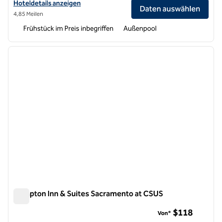
Hoteldetails für Hampton Inn & Suites Sacramento-Elk Grove Laguna
Hoteldetails anzeigen
Daten auswählen
4,85 Meilen
Frühstück im Preis inbegriffen
Außenpool
1
/
12
Vorheriges Bild
nächste
1 von 12
Hampton Inn & Suites Sacramento at CSUS
Hampton Inn & Suites Sacramento at CSUS
$118
Von*