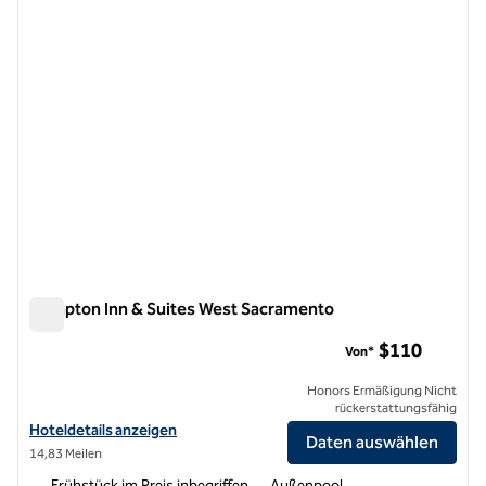
Hampton Inn & Suites West Sacramento
Hampton Inn & Suites West Sacramento
$110
Von*
Honors Ermäßigung Nicht
rückerstattungsfähig
Hoteldetails für Hampton Inn & Suites West Sacramento anzeigen
Hoteldetails anzeigen
Daten auswählen
14,83 Meilen
Frühstück im Preis inbegriffen
Außenpool