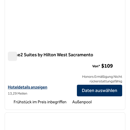
Home2 Suites by Hilton West Sacramento
Home2 Suites by Hilton West Sacramento
$109
Von*
Honors Ermäßigung Nicht
rückerstattungsfähig
Hoteldetails für Home2 Suites by Hilton West Sacramento anzeigen
Hoteldetails anzeigen
Daten auswählen
13,29 Meilen
Frühstück im Preis inbegriffen
Außenpool
1
/
12
Vorheriges Bild
nächste
1 von 12