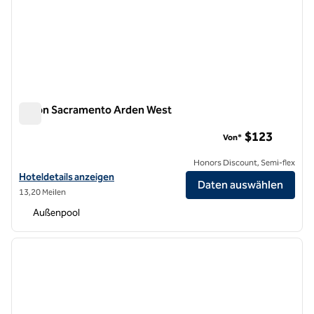
Hilton Sacramento Arden West
Hilton Sacramento Arden West
$123
Von*
Honors Discount, Semi-flex
Hoteldetails für das Hilton Sacramento Arden West anzeigen
Hoteldetails anzeigen
Daten auswählen
13,20 Meilen
Außenpool
1
/
12
Vorheriges Bild
nächste
1 von 12