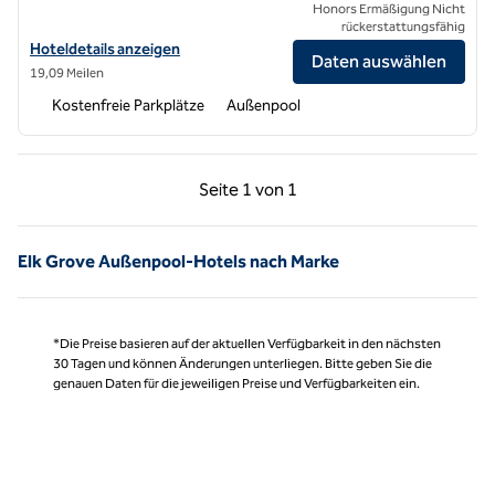
Honors Ermäßigung Nicht
rückerstattungsfähig
Hoteldetails für Hilton Garden Inn Folsom anzeigen
Hoteldetails anzeigen
Daten auswählen
19,09 Meilen
Kostenfreie Parkplätze
Außenpool
Vorherige Seite, 1 von 1
Nächste Seite, 1 von
Seite
1 von 1
Seite 1 von 1
Elk Grove Außenpool-Hotels nach Marke
*Die Preise basieren auf der aktuellen Verfügbarkeit in den nächsten
30 Tagen und können Änderungen unterliegen. Bitte geben Sie die
genauen Daten für die jeweiligen Preise und Verfügbarkeiten ein.