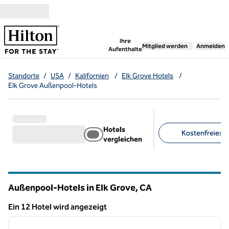
Weiter zum Inhalt
,
öffnet neue Registerka
Ihre
Mitglied werden
Anmelden
Aufenthalte
Standorte
/
USA
/
Kalifornien
/
Elk Grove Hotels
/
Elk Grove Außenpool-Hotels
Hotels
Kostenfreies F
vergleichen
Empfohlene Filter
Außenpool-Hotels in Elk Grove,
CA
Kalifornien
Ein 12 Hotel wird angezeigt
1
/
12
Ein 12 Hotel wird angezeigt
Vorheriges Bild
nächste
1 von 12