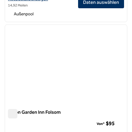
Daten auswählen
14,92 Meilen
Außenpool
1
/
12
Vorheriges Bild
nächste
1 von 12
Hilton Garden Inn Folsom
Hilton Garden Inn Folsom
$95
Von*