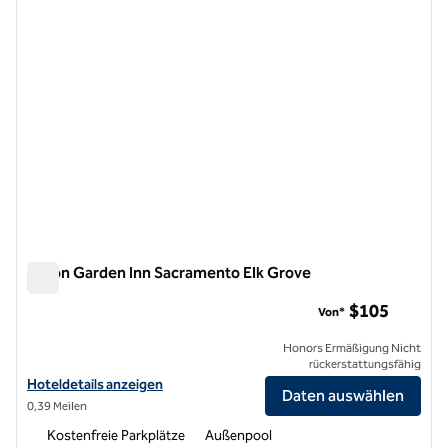
Hilton Garden Inn Sacramento Elk Grove
Hilton Garden Inn Sacramento Elk Grove
$105
Von*
Honors Ermäßigung Nicht
rückerstattungsfähig
Hoteldetails für das Hilton Garden Inn Sacramento Elk Grove anzeige
Hoteldetails anzeigen
Daten auswählen
0,39 Meilen
Kostenfreie Parkplätze
Außenpool