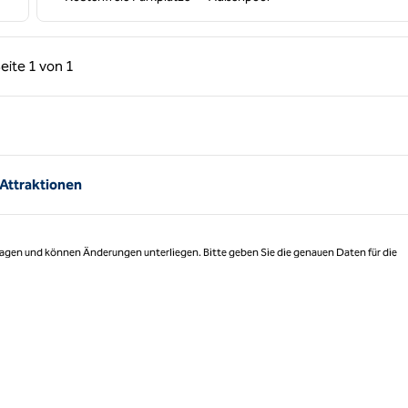
rige Seite, 1 von 1
Nächste Seite, 1 von 1
eite
1 von 1
Seite 1 von 1
 Attraktionen
 Tagen und können Änderungen unterliegen. Bitte geben Sie die genauen Daten für die