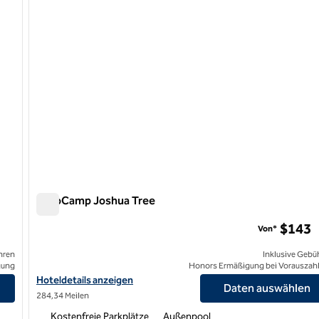
AutoCamp Joshua Tree
AutoCamp Joshua Tree
$143
Von*
hren
Inklusive Gebü
gung
Honors Ermäßigung bei Vorauszah
Hoteldetails für AutoCamp Joshua Tree anzeigen
Hoteldetails anzeigen
Daten auswählen
284,34 Meilen
Kostenfreie Parkplätze
Außenpool