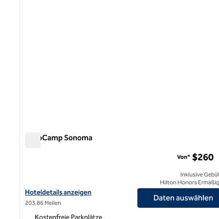
AutoCamp Sonoma
AutoCamp Sonoma
$260
Von*
Inklusive Gebü
Hilton Honors Ermäßi
Hoteldetails für AutoCamp Sonoma anzeigen
Hoteldetails anzeigen
Daten auswählen
203,86 Meilen
Kostenfreie Parkplätze