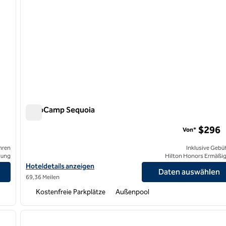
AutoCamp Sequoia
AutoCamp Sequoia
$296
Von*
hren
Inklusive Gebü
lung
Hilton Honors Ermäßi
Hoteldetails für AutoCamp Sequoia anzeigen
Hoteldetails anzeigen
Daten auswählen
69,36 Meilen
Kostenfreie Parkplätze
Außenpool
/
12
1
nächstes Bild
Vorheriges Bild
1 von 12