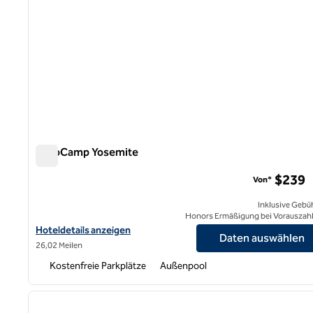
AutoCamp Yosemite
AutoCamp Yosemite
$239
Von*
Inklusive Gebü
Honors Ermäßigung bei Vorauszah
Hoteldetails für AutoCamp Yosemite anzeigen
Hoteldetails anzeigen
Daten auswählen
26,02 Meilen
Kostenfreie Parkplätze
Außenpool
1
Vorheriges Bild
1 von 12