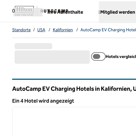
Weiter zum Inhalt
,
öffnet neue Registerkarte
0
Ihre Aufenthalte
Mitglied werden
Standorte
/
USA
/
Kalifornien
/
AutoCamp EV Charging Hotel
Hotels verglei
AutoCamp EV Charging Hotels in Kalifornien,
Ein 4 Hotel wird angezeigt
1
Ein 4 Hotel wird angezeigt
Vorheriges Bild
1 von 12