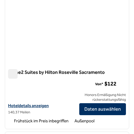
Home2 Suites by Hilton Roseville Sacramento
Home2 Suites by Hilton Roseville Sacramento
$122
Von*
Honors Ermäßigung Nicht
rückerstattungsfähig
Hoteldetails für Home2 Suites by Hilton Roseville Sacramento anzei
Hoteldetails anzeigen
Daten auswählen
140,37 Meilen
Frühstück im Preis inbegriffen
Außenpool
1
/
12