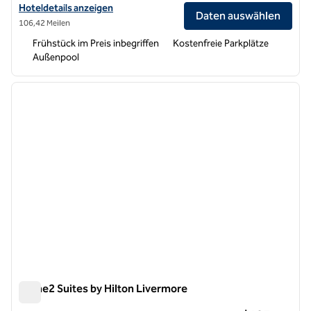
Hoteldetails für Home2 Suites by Hilton Tracy anzeigen
Hoteldetails anzeigen
Daten auswählen
106,42 Meilen
Frühstück im Preis inbegriffen
Kostenfreie Parkplätze
Außenpool
1
/
12
Vorheriges Bild
nächste
1 von 12
Home2 Suites by Hilton Livermore
Home2 Suites by Hilton Livermore