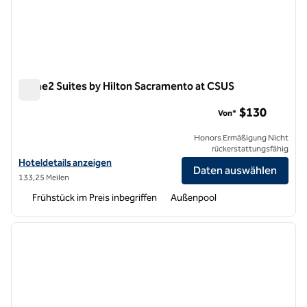
Home2 Suites by Hilton Sacramento at CSUS
Home2 Suites by Hilton Sacramento at CSUS
$130
Von*
Honors Ermäßigung Nicht
rückerstattungsfähig
Hoteldetails für Home2 Suites by Hilton Sacramento at CSUS anzeig
Hoteldetails anzeigen
Daten auswählen
133,25 Meilen
Frühstück im Preis inbegriffen
Außenpool
1
/
12
Vorheriges Bild
nächste
1 von 12