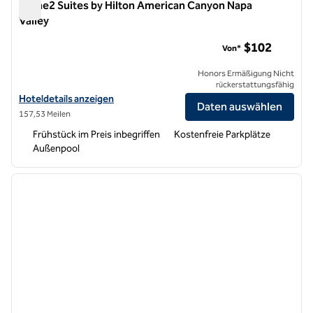
Home2 Suites by Hilton American Canyon Napa
Valley
Home2 Suites by Hilton American Canyon Napa Valley
$102
Von*
Honors Ermäßigung Nicht
rückerstattungsfähig
Hoteldetails für Home2 Suites by Hilton American Canyon Napa Vall
Hoteldetails anzeigen
Daten auswählen
157,53 Meilen
Frühstück im Preis inbegriffen
Kostenfreie Parkplätze
Außenpool
1
/
12
Vorheriges Bild
nächste
1 von 12