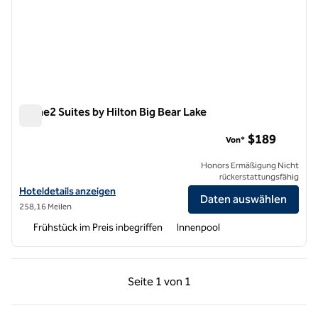
Home2 Suites by Hilton Big Bear Lake
Home2 Suites by Hilton Big Bear Lake
$189
Von*
Honors Ermäßigung Nicht
rückerstattungsfähig
Hoteldetails für Home2 Suites by Hilton Big Bear Lake anzeigen
Hoteldetails anzeigen
Daten auswählen
258,16 Meilen
Frühstück im Preis inbegriffen
Innenpool
Vorherige Seite, 1 von 1
Nächste Seite, 1 von
Seite
1 von 1
Seite 1 von 1