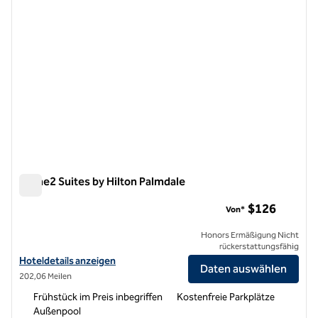
Home2 Suites by Hilton Palmdale
Home2 Suites by Hilton Palmdale
$126
Von*
Honors Ermäßigung Nicht
rückerstattungsfähig
Hoteldetails für Home2 Suites by Hilton Palmdale anzeigen
Hoteldetails anzeigen
Daten auswählen
202,06 Meilen
Frühstück im Preis inbegriffen
Kostenfreie Parkplätze
Außenpool