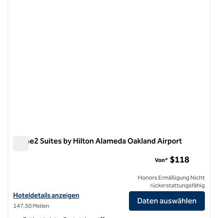
Vorheriges Bild
nächste
1 von 12
Home2 Suites by Hilton Alameda Oakland Airport
Home2 Suites by Hilton Alameda Oakland Airport
$118
Von*
Honors Ermäßigung Nicht
rückerstattungsfähig
Hoteldetails für Home2 Suites by Hilton Alameda Oakland Airport an
Hoteldetails anzeigen
Daten auswählen
147,50 Meilen