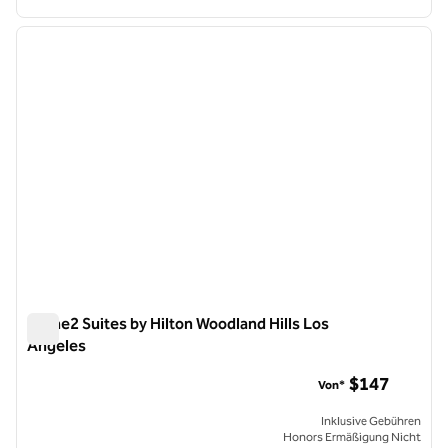
1
/
12
Vorheriges Bild
nächste
1 von 12
Home2 Suites by Hilton Woodland Hills Los
Angeles
Home2 Suites by Hilton Woodland Hills Los Angeles
$147
Von*
Inklusive Gebühren
Honors Ermäßigung Nicht