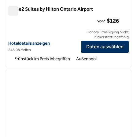
Home2 Suites by Hilton Ontario Airport
Home2 Suites by Hilton Ontario Airport
$126
Von*
Honors Ermäßigung Nicht
rückerstattungsfähig
Hoteldetails für Home2 Suites by Hilton Ontario Airport anzeigen
Hoteldetails anzeigen
Daten auswählen
248,08 Meilen
Frühstück im Preis inbegriffen
Außenpool
1
/
12
Vorheriges Bild
nächste
1 von 12