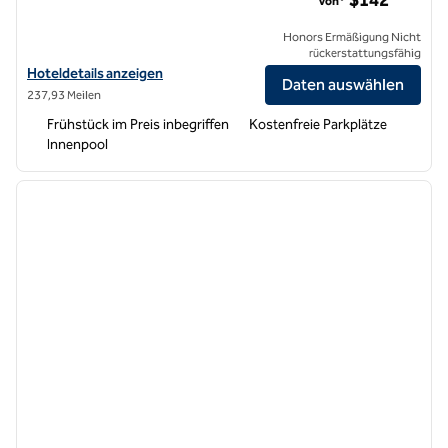
$142
Von*
Honors Ermäßigung Nicht
rückerstattungsfähig
Hoteldetails für Home2 Suites by Hilton Los Angeles Montebello an
Hoteldetails anzeigen
Daten auswählen
237,93 Meilen
Frühstück im Preis inbegriffen
Kostenfreie Parkplätze
Innenpool
1
/
12
Vorheriges Bild
nächste
1 von 12