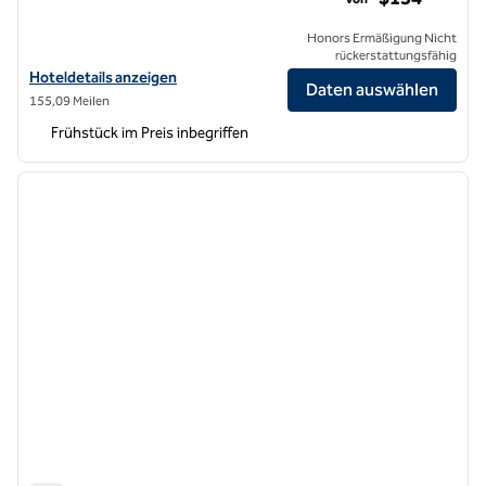
Honors Ermäßigung Nicht
rückerstattungsfähig
Hoteldetails für Home2 Suites by Hilton San Francisco Airport North
Hoteldetails anzeigen
Daten auswählen
155,09 Meilen
Frühstück im Preis inbegriffen
1
/
4
Vorheriges Bild
nächste
1 von 4