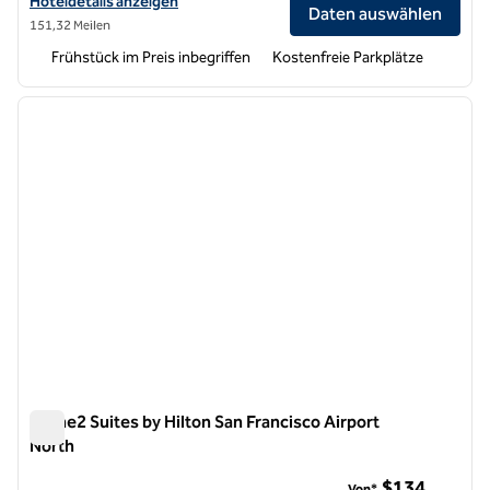
Hoteldetails für Home2 Suites by Hilton Woodland Sacramento anze
Hoteldetails anzeigen
Daten auswählen
151,32 Meilen
Frühstück im Preis inbegriffen
Kostenfreie Parkplätze
1
/
12
Vorheriges Bild
nächste
1 von 12
Home2 Suites by Hilton San Francisco Airport
North
Home2 Suites by Hilton San Francisco Airport North
$134
Von*