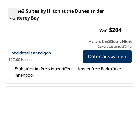
Home2 Suites by Hilton at the Dunes an der
Monterey Bay
Home2 Suites by Hilton at the Dunes an der Monterey Bay
$204
Von*
Honors Ermäßigung Nicht
rückerstattungsfähig
Hoteldetails für Home2 Suites by Hilton at the Dunes in Monterey B
Hoteldetails anzeigen
Daten auswählen
127,60 Meilen
Frühstück im Preis inbegriffen
Kostenfreie Parkplätze
Innenpool
1
/
12
Vorheriges Bild
nächste
1 von 12