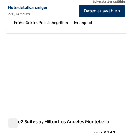
rückerstattungsfähig
Hoteldetails für Home2 Suites by Hilton Woodland Hills Los Angeles
Hoteldetails anzeigen
Daten auswählen
220,14 Meilen
Frühstück im Preis inbegriffen
Innenpool
1
/
11
Vorheriges Bild
nächste
1 von 11
Home2 Suites by Hilton Los Angeles Montebello
Home2 Suites by Hilton Los Angeles Montebello