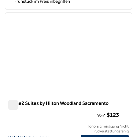
Frühstück im Preis inbegriffen
1
/
12
Vorheriges Bild
nächste
1 von 12
Home2 Suites by Hilton Woodland Sacramento
Home2 Suites by Hilton Woodland Sacramento
$123
Von*
Honors Ermäßigung Nicht
rückerstattungsfähig