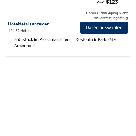
$123
Von*
Honors Ermäßigung Nicht
rückerstattungsfähig
Hoteldetails für Home2 Suites by Hilton Livermore anzeigen
Hoteldetails anzeigen
Daten auswählen
124,32 Meilen
Frühstück im Preis inbegriffen
Kostenfreie Parkplätze
Außenpool
1
/
8
Vorheriges Bild
nächste
1 von 8