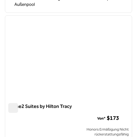
Außenpool
1
/
12
Vorheriges Bild
nächste
1 von 12
Home2 Suites by Hilton Tracy
Home2 Suites by Hilton Tracy
$173
Von*
Honors Ermäßigung Nicht
rückerstattungsfähig