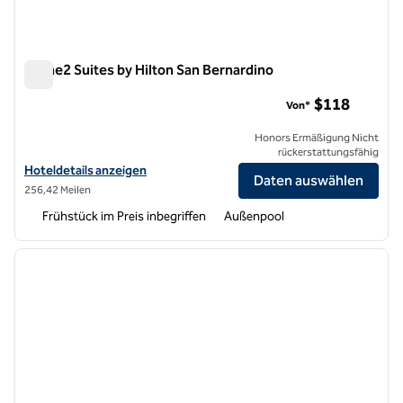
Home2 Suites by Hilton San Bernardino
Home2 Suites by Hilton San Bernardino
$118
Von*
Honors Ermäßigung Nicht
rückerstattungsfähig
Hoteldetails für Home2 Suites by Hilton San Bernardino anzeigen
Hoteldetails anzeigen
Daten auswählen
256,42 Meilen
Frühstück im Preis inbegriffen
Außenpool
1
/
12
Vorheriges Bild
nächste
1 von 12