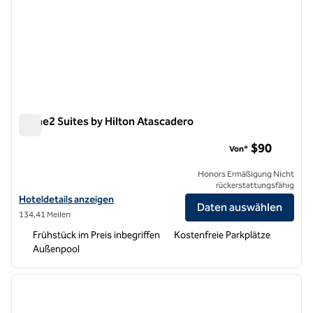
Home2 Suites by Hilton Atascadero
Home2 Suites by Hilton Atascadero
$90
Von*
Honors Ermäßigung Nicht
rückerstattungsfähig
Hoteldetails für Home2 Suites by Hilton Atascadero anzeigen
Hoteldetails anzeigen
Daten auswählen
134,41 Meilen
Frühstück im Preis inbegriffen
Kostenfreie Parkplätze
Außenpool
1
/
12
Vorheriges Bild
nächste
1 von 12