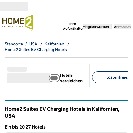
Weiter zum Inhalt
,
öffnet neue Registerka
Ihre
Mitglied werden
Anmelden
Aufenthalte
Standorte
/
USA
/
Kalifornien
/
Home2 Suites EV Charging Hotels
Hotels
Kostenfreies F
vergleichen
Empfohlene Filter
Home2 Suites EV Charging Hotels in Kalifornien,
USA
Ein bis 20 27 Hotels
1
/
12
Ein 27 Hotel wird angezeigt