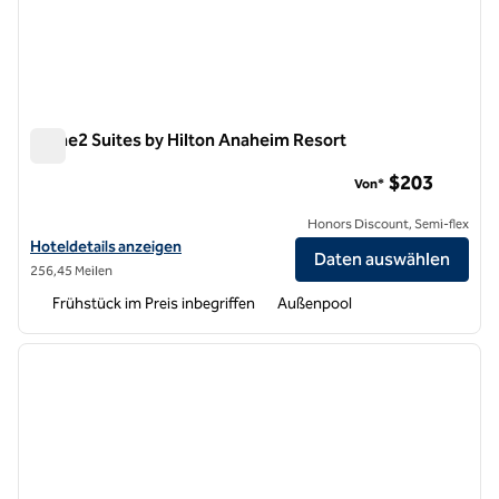
Home2 Suites by Hilton Anaheim Resort
Home2 Suites by Hilton Anaheim Resort
$203
Von*
Honors Discount, Semi-flex
Hoteldetails für Home2 Suites by Hilton Anaheim Resort anzeigen
Hoteldetails anzeigen
Daten auswählen
256,45 Meilen
Frühstück im Preis inbegriffen
Außenpool
1
/
12
Vorheriges Bild
nächste
1 von 12