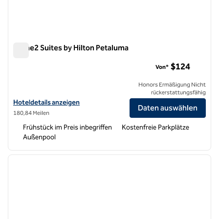
Home2 Suites by Hilton Petaluma
Home2 Suites by Hilton Petaluma
$124
Von*
Honors Ermäßigung Nicht
rückerstattungsfähig
Hoteldetails für Home2 Suites by Hilton Petaluma anzeigen
Hoteldetails anzeigen
Daten auswählen
180,84 Meilen
Frühstück im Preis inbegriffen
Kostenfreie Parkplätze
Außenpool
1
/
12
Vorheriges Bild
nächste
1 von 12