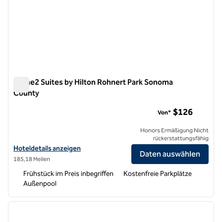
Home2 Suites by Hilton Rohnert Park Sonoma
County
Home2 Suites by Hilton Rohnert Park Sonoma County
$126
Von*
Honors Ermäßigung Nicht
rückerstattungsfähig
Hoteldetails für Home2 Suites by Hilton Rohnert Park Sonoma Coun
Hoteldetails anzeigen
Daten auswählen
185,18 Meilen
Frühstück im Preis inbegriffen
Kostenfreie Parkplätze
Außenpool
1
/
12
Vorheriges Bild
nächste
1 von 12