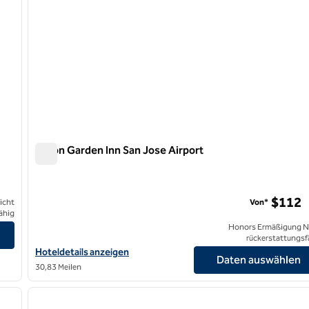
Hilton Garden Inn San Jose Airport
Hilton Garden Inn San Jose Airport
$112
icht
Von*
ähig
Honors Ermäßigung N
rückerstattungsf
Hoteldetails für das Hilton Garden Inn San Jose Airport anzeigen
Hoteldetails anzeigen
Daten auswählen
30,83 Meilen
/
12
1
nächstes Bild
Vorheriges Bild
1 von 12