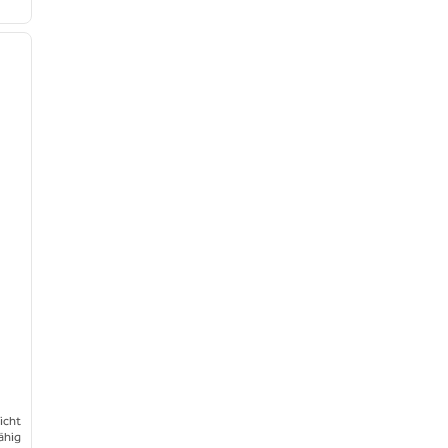
/
12
nächstes Bild
icht
ähig