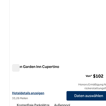
Hilton Garden Inn Cupertino
Hilton Garden Inn Cupertino
$102
Von*
Honors Ermäßigung N
rückerstattungsf
Hoteldetails für Hilton Garden Inn Cupertino anzeigen
Hoteldetails anzeigen
Daten auswählen
33,26 Meilen
Kostenfreie Parkplätze
Außenpool