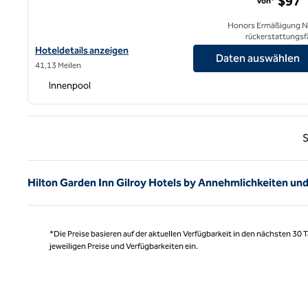
$97
Von*
Honors Ermäßigung N
rückerstattungsf
Hoteldetails für das Hilton Garden Inn Palo Alto anzeigen
Hoteldetails anzeigen
Daten auswählen
41,13 Meilen
Innenpool
Vorhe
S
Hilton Garden Inn Gilroy Hotels by Annehmlichkeiten un
*Die Preise basieren auf der aktuellen Verfügbarkeit in den nächsten 30
jeweiligen Preise und Verfügbarkeiten ein.