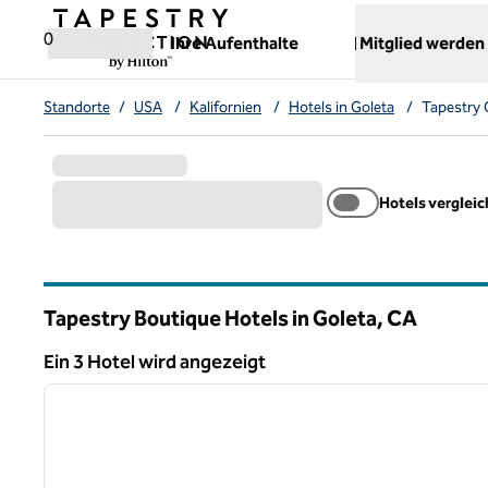
Weiter zum Inhalt
,
öffnet neue Registerkarte
0
Ihre Aufenthalte
Mitglied werden
Standorte
/
USA
/
Kalifornien
/
Hotels in Goleta
/
Tapestry 
Hotels verglei
Tapestry Boutique Hotels in Goleta,
CA
Kalifornien
Ein 3 Hotel wird angezeigt
1
Ein 3 Hotel wird angezeigt
Vorheriges Bild
1 von 12