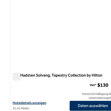
1 von 12
The Hadsten Solvang, Tapestry Collection by Hilton
The Hadsten Solvang, Tapestry Collection by Hilton
$130
Von*
Honors Ermäßigung N
rückerstattungsf
Hoteldetails für The Hadsten Solvang, Tapestry Collection by Hi
Hoteldetails anzeigen
Daten auswählen
21,41 Meilen