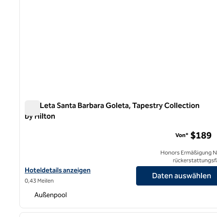
The Leta Santa Barbara Goleta, Tapestry Collection
by Hilton
The Leta Santa Barbara Goleta, Tapestry Collection by Hi
$189
Von*
Honors Ermäßigung N
rückerstattungsf
Hoteldetails für The Leta Santa Barbara Goleta, Tapestry Collect
Hoteldetails anzeigen
Daten auswählen
0,43 Meilen
Außenpool
1
Vorheriges Bild