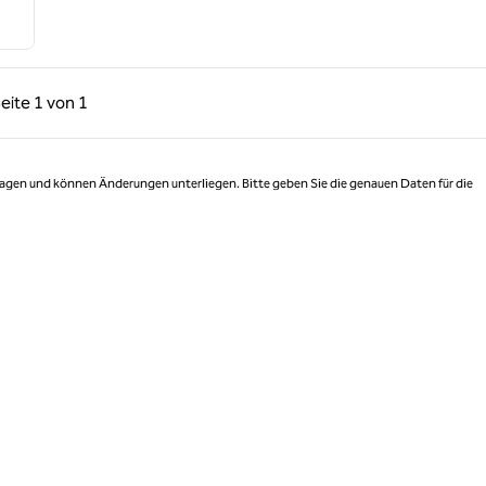
rige Seite, 1 von 1
Nächste Seite, 1 von 1
eite
1 von 1
Seite 1 von 1
 Tagen und können Änderungen unterliegen. Bitte geben Sie die genauen Daten für die