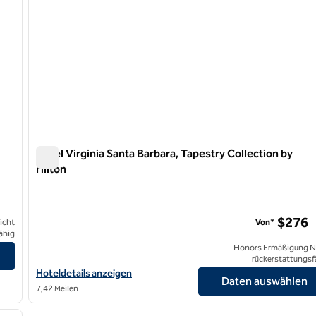
Hotel Virginia Santa Barbara, Tapestry Collection by
Hilton
lton
Hotel Virginia Santa Barbara, Tapestry Collection by Hilto
$276
icht
Von*
ähig
ion by Hilton anzeigen
Honors Ermäßigung N
rückerstattungsf
Hoteldetails für das Hotel Virginia Santa Barbara, Tapestry Colle
Hoteldetails anzeigen
Daten auswählen
7,42 Meilen
/
12
nächstes Bild