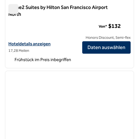
Home2 Suites by Hilton San Francisco Airport
North
Home2 Suites by Hilton San Francisco Airport North
$132
Von*
Honors Discount, Semi-flex
Hoteldetails für Home2 Suites by Hilton San Francisco Airport North
Hoteldetails anzeigen
Daten auswählen
17,28 Meilen
Frühstück im Preis inbegriffen
1
/
11
Vorheriges Bild
nächste
1 von 11