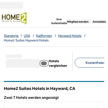
Weiter zum Inhalt
,
öffnet neue Registerka
Ihre
Mitglied werden
Anmelden
Aufenthalte
Standorte
/
USA
/
Kalifornien
/
Hayward Hotels
/
Home2 Suites Hayward Hotels
Hotels
Kostenfreies F
vergleichen
Empfohlene Filter
Home2 Suites Hotels in Hayward,
CA
Kalifornien
Zwei 7 Hotels werden angezeigt
1
/
6
Zwei 7 Hotels werden angezeigt
Vorheriges Bild
nächste
1 von 6