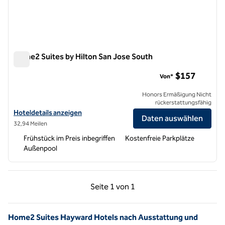
Home2 Suites by Hilton San Jose South
Home2 Suites by Hilton San Jose South
$157
Von*
Honors Ermäßigung Nicht
rückerstattungsfähig
Hoteldetails für Home2 Suites by Hilton San Jose South anzeigen
Hoteldetails anzeigen
Daten auswählen
32,94 Meilen
Frühstück im Preis inbegriffen
Kostenfreie Parkplätze
Außenpool
Vorherige Seite, 1 von 1
Nächste Seite, 1 von
Seite
1 von 1
Seite 1 von 1
Home2 Suites Hayward Hotels nach Ausstattung und