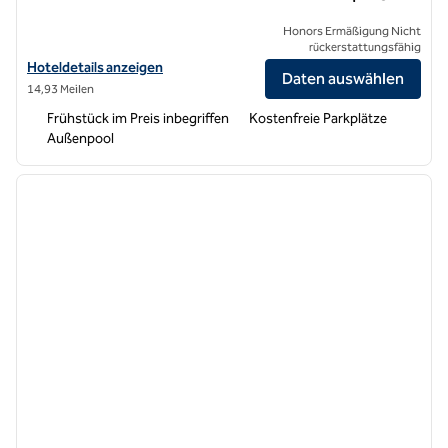
Honors Ermäßigung Nicht
rückerstattungsfähig
Hoteldetails für Home2 Suites by Hilton Livermore anzeigen
Hoteldetails anzeigen
Daten auswählen
14,93 Meilen
Frühstück im Preis inbegriffen
Kostenfreie Parkplätze
Außenpool
1
/
12
Vorheriges Bild
nächste
1 von 12