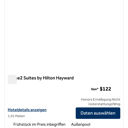
Home2 Suites by Hilton Hayward
Home2 Suites by Hilton Hayward
$122
Von*
Honors Ermäßigung Nicht
rückerstattungsfähig
Hoteldetails für Home2 Suites by Hilton Hayward anzeigen
Hoteldetails anzeigen
Daten auswählen
1,91 Meilen
Frühstück im Preis inbegriffen
Außenpool