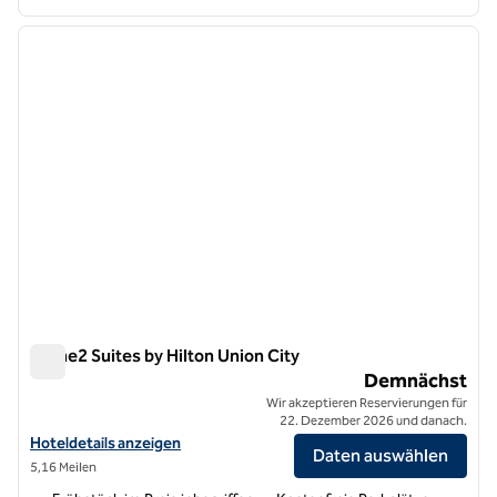
1
/
12
Vorheriges Bild
nächste
1 von 12
Home2 Suites by Hilton Union City
Home2 Suites by Hilton Union City
Demnächst
Wir akzeptieren Reservierungen für
22. Dezember 2026 und danach.
Hoteldetails für Home2 Suites by Hilton Union City anzeigen
Hoteldetails anzeigen
Daten auswählen
5,16 Meilen