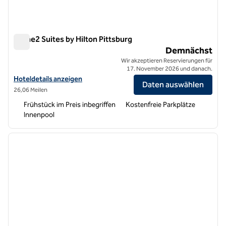
Home2 Suites by Hilton Pittsburg
Home2 Suites by Hilton Pittsburg
Demnächst
Wir akzeptieren Reservierungen für
17. November 2026 und danach.
Hoteldetails für Home2 Suites by Hilton Pittsburg anzeigen
Hoteldetails anzeigen
Daten auswählen
26,06 Meilen
Frühstück im Preis inbegriffen
Kostenfreie Parkplätze
Innenpool
1
/
9
Vorheriges Bild
nächste
1 von 9