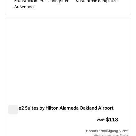
Frühstück im Preis inbegriffen
Kostenfreie Parkplätze
Außenpool
1
/
12
Vorheriges Bild
nächste
1 von 12
Home2 Suites by Hilton Alameda Oakland Airport
Home2 Suites by Hilton Alameda Oakland Airport
$118
Von*
Honors Ermäßigung Nicht
rückerstattungsfähig