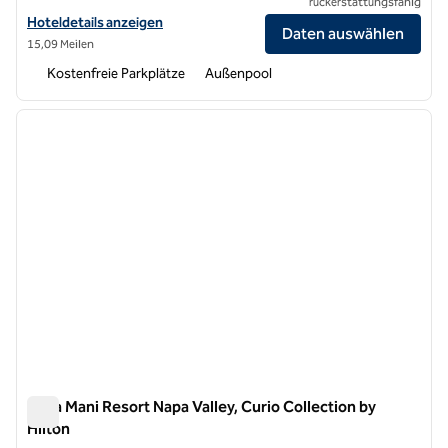
rückerstattungsfähig
Hoteldetails für das Flamingo Resort and Spa Santa Rosa Sonoma, Ta
Hoteldetails anzeigen
Daten auswählen
15,09 Meilen
Kostenfreie Parkplätze
Außenpool
1
/
8
Vorheriges Bild
nächste
1 von 8
Casa Mani Resort Napa Valley, Curio Collection by
Hilton