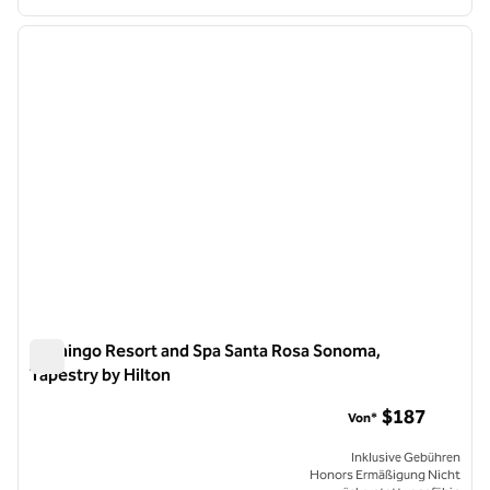
1
/
12
Vorheriges Bild
nächste
1 von 12
Flamingo Resort and Spa Santa Rosa Sonoma,
Tapestry by Hilton
Flamingo Resort and Spa Santa Rosa Sonoma, Tapestry by Hi
$187
Von*
Inklusive Gebühren
Honors Ermäßigung Nicht