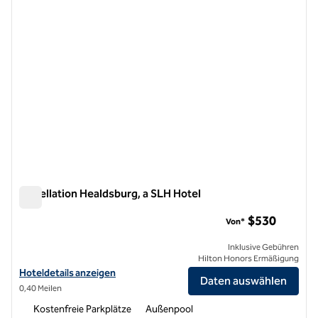
Appellation Healdsburg, a SLH Hotel
Appellation Healdsburg, a SLH Hotel
$530
Von*
Inklusive Gebühren
Hilton Honors Ermäßigung
Hoteldetails für Appellation Healdsburg, a SLH Hotel anzeigen
Hoteldetails anzeigen
Daten auswählen
0,40 Meilen
Kostenfreie Parkplätze
Außenpool