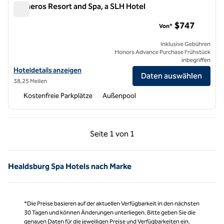
Carneros Resort and Spa, a SLH Hotel
Carneros Resort and Spa, a SLH Hotel
$747
Von*
Inklusive Gebühren
Honors Advance Purchase Frühstück
inbegriffen
Hoteldetails für Carneros Resort and Spa, a SLH Hotel anzeigen
Hoteldetails anzeigen
Daten auswählen
38,25 Meilen
Kostenfreie Parkplätze
Außenpool
Vorherige Seite, 1 von 1
Nächste Seite, 1 von
Seite
1 von 1
Seite 1 von 1
Healdsburg Spa Hotels nach Marke
*Die Preise basieren auf der aktuellen Verfügbarkeit in den nächsten
30 Tagen und können Änderungen unterliegen. Bitte geben Sie die
genauen Daten für die jeweiligen Preise und Verfügbarkeiten ein.