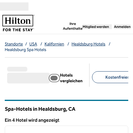
Weiter zum Inhalt
,
öffnet neue Registerka
Ihre
Mitglied werden
Anmelden
Aufenthalte
Standorte
/
USA
/
Kalifornien
/
Healdsburg Hotels
/
Healdsburg Spa Hotels
Hotels
Kostenfreies Pa
vergleichen
Empfohlene Filter
Spa-Hotels in Healdsburg,
CA
Kalifornien
Ein 4 Hotel wird angezeigt
1
/
12
Ein 4 Hotel wird angezeigt
Vorheriges Bild
nächste
1 von 12