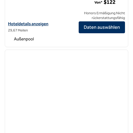
$122
Von*
Honors Ermäßigung Nicht
rückerstattungsfähig
Hoteldetails für das Hilton Los Angeles/San Gabriel anzeigen
Hoteldetails anzeigen
Daten auswählen
29,67 Meilen
Außenpool
1
/
11
Vorheriges Bild
nächste
1 von 11