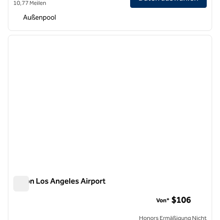
10,77 Meilen
Außenpool
1
/
12
Vorheriges Bild
nächste
1 von 12
Hilton Los Angeles Airport
Hilton Los Angeles Airport
$106
Von*
Honors Ermäßigung Nicht