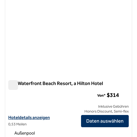
The Waterfront Beach Resort, a Hilton Hotel
The Waterfront Beach Resort, a Hilton Hotel
$314
Von*
Inklusive Gebühren
Honors Discount, Semi-flex
Hoteldetails für The Waterfront Beach Resort, a Hilton Hotel anzeig
Hoteldetails anzeigen
Daten auswählen
0,53 Meilen
Außenpool