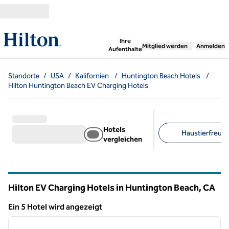
Weiter zum Inhalt
,
öffnet neue Registerka
Ihre
Mitglied werden
Anmelden
Aufenthalte
Standorte
/
USA
/
Kalifornien
/
Huntington Beach Hotels
/
Hilton Huntington Beach EV Charging Hotels
Hotels
Haustierfreundl
vergleichen
Empfohlene Filter
Hilton EV Charging Hotels in Huntington Beach,
CA
Kalifornien
Ein 5 Hotel wird angezeigt
1
/
12
Ein 5 Hotel wird angezeigt
Vorheriges Bild
nächste
1 von 12