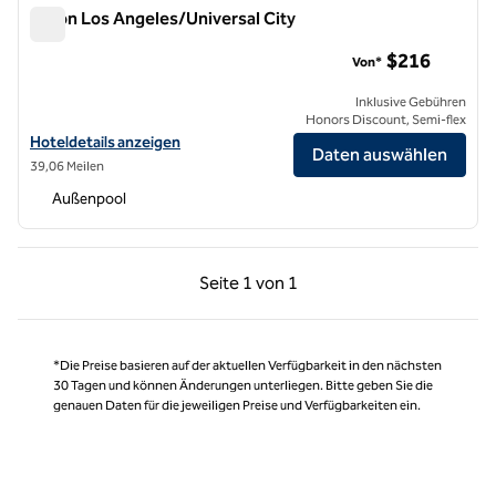
Hilton Los Angeles/Universal City
Hilton Los Angeles/Universal City
$216
Von*
Inklusive Gebühren
Honors Discount, Semi-flex
Hoteldetails für das Hilton Los Angeles/Universal City anzeigen
Hoteldetails anzeigen
Daten auswählen
39,06 Meilen
Außenpool
Vorherige Seite, 1 von 1
Nächste Seite, 1 von
Seite
1 von 1
Seite 1 von 1
*Die Preise basieren auf der aktuellen Verfügbarkeit in den nächsten
30 Tagen und können Änderungen unterliegen. Bitte geben Sie die
genauen Daten für die jeweiligen Preise und Verfügbarkeiten ein.