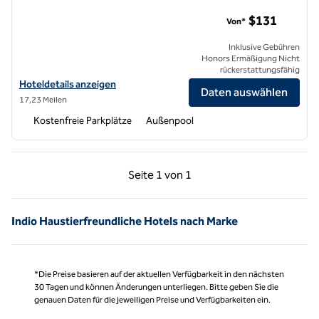
DoubleTree by Hilton Hotel Golf Resort Palm Springs
$131
Von*
Inklusive Gebühren
Honors Ermäßigung Nicht
rückerstattungsfähig
Hoteldetails für DoubleTree by Hilton Hotel Golf Resort Palm Spring
Hoteldetails anzeigen
Daten auswählen
17,23 Meilen
Kostenfreie Parkplätze
Außenpool
Vorherige Seite, 1 von 1
Nächste Seite, 1 von
Seite
1 von 1
Seite 1 von 1
Indio Haustierfreundliche Hotels nach Marke
*Die Preise basieren auf der aktuellen Verfügbarkeit in den nächsten
30 Tagen und können Änderungen unterliegen. Bitte geben Sie die
genauen Daten für die jeweiligen Preise und Verfügbarkeiten ein.