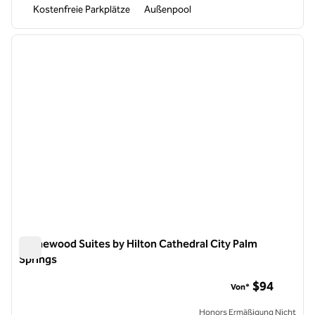
Kostenfreie Parkplätze
Außenpool
1
/
12
Vorheriges Bild
nächste
1 von 12
Homewood Suites by Hilton Cathedral City Palm
Springs
Homewood Suites by Hilton Cathedral City Palm Springs
$94
Von*
Honors Ermäßigung Nicht