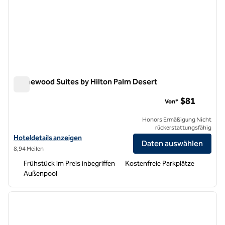
Homewood Suites by Hilton Palm Desert
Homewood Suites by Hilton Palm Desert
$81
Von*
Honors Ermäßigung Nicht
rückerstattungsfähig
Hoteldetails für Homewood Suites by Hilton Palm Desert anzeigen
Hoteldetails anzeigen
Daten auswählen
8,94 Meilen
Frühstück im Preis inbegriffen
Kostenfreie Parkplätze
Außenpool
1
/
12
Vorheriges Bild
nächste
1 von 12