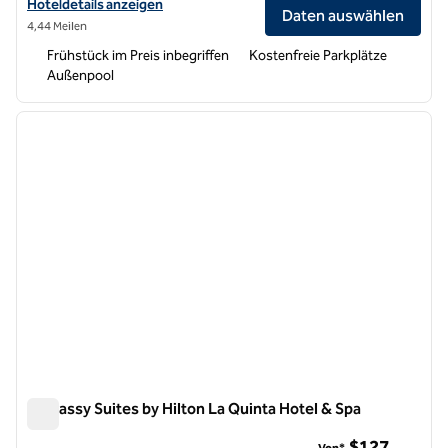
Hoteldetails für Homewood Suites by Hilton La Quinta anzeigen
Hoteldetails anzeigen
Daten auswählen
4,44 Meilen
Frühstück im Preis inbegriffen
Kostenfreie Parkplätze
Außenpool
1
/
12
Vorheriges Bild
nächste
1 von 12
Embassy Suites by Hilton La Quinta Hotel & Spa
Embassy Suites by Hilton La Quinta Hotel & Spa
$127
Von*