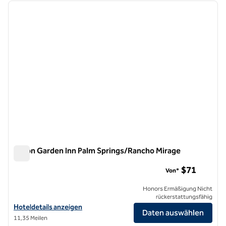
Vorheriges Bild
nächste
1 von 12
Hilton Garden Inn Palm Springs/Rancho Mirage
Hilton Garden Inn Palm Springs/Rancho Mirage
$71
Von*
Honors Ermäßigung Nicht
rückerstattungsfähig
Hoteldetails für Hilton Garden Inn Palm Springs/Rancho Mirage anze
Hoteldetails anzeigen
Daten auswählen
11,35 Meilen