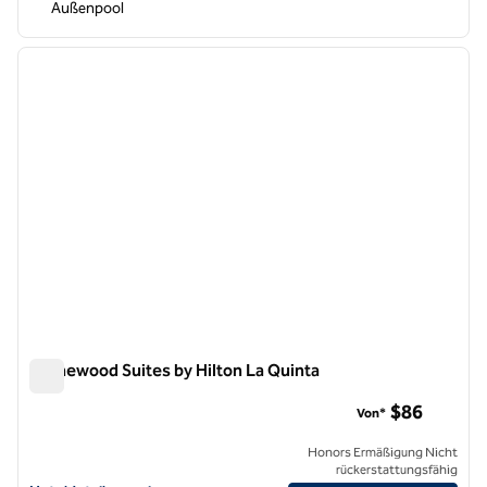
Außenpool
1
/
12
Vorheriges Bild
nächste
1 von 12
Homewood Suites by Hilton La Quinta
Homewood Suites by Hilton La Quinta
$86
Von*
Honors Ermäßigung Nicht
rückerstattungsfähig