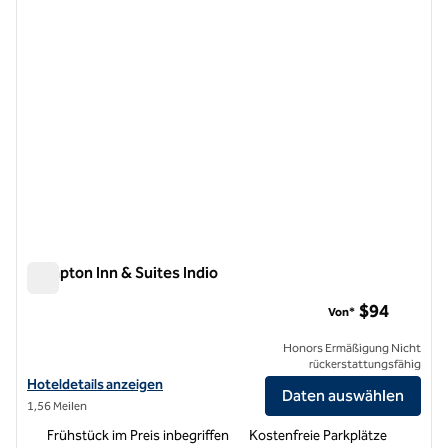
Hampton Inn & Suites Indio
Hampton Inn & Suites Indio
$94
Von*
Honors Ermäßigung Nicht
rückerstattungsfähig
Hoteldetails für Hampton Inn & Suites Indio anzeigen
Hoteldetails anzeigen
Daten auswählen
1,56 Meilen
Frühstück im Preis inbegriffen
Kostenfreie Parkplätze