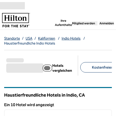
Weiter zum Inhalt
,
öffnet neue Registerka
Ihre
Mitglied werden
Anmelden
Aufenthalte
Standorte
/
USA
/
Kalifornien
/
Indio Hotels
/
Haustierfreundliche Indio Hotels
Hotels
Kostenfreies F
vergleichen
Empfohlene Filter
Haustierfreundliche Hotels in Indio,
CA
Kalifornien
Ein 10 Hotel wird angezeigt
1
/
12
Ein 10 Hotel wird angezeigt
Vorheriges Bild
nächste
1 von 12