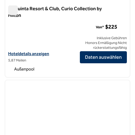
La Quinta Resort & Club, Curio Collection by
Hilton
La Quinta Resort & Club, Curio Collection by Hilton
$225
Von*
Inklusive Gebühren
Honors Ermäßigung Nicht
rückerstattungsfähig
Hoteldetails für La Quinta Resort & Club, Curio Collection by Hilton 
Hoteldetails anzeigen
Daten auswählen
5,87 Meilen
Außenpool
1
/
12
Vorheriges Bild
nächste
1 von 12