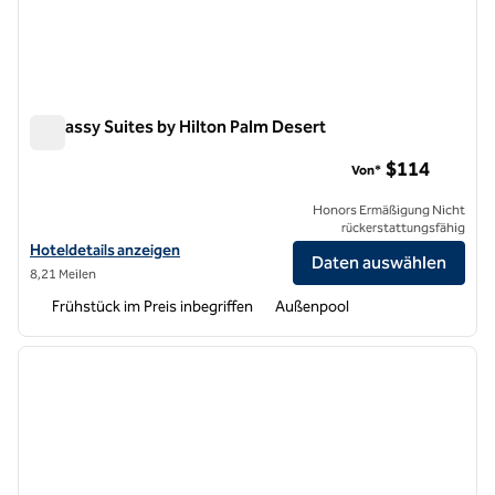
Embassy Suites by Hilton Palm Desert
Embassy Suites by Hilton Palm Desert
$114
Von*
Honors Ermäßigung Nicht
rückerstattungsfähig
Hoteldetails für Embassy Suites by Hilton Palm Desert anzeigen
Hoteldetails anzeigen
Daten auswählen
8,21 Meilen
Frühstück im Preis inbegriffen
Außenpool
1
/
12
Vorheriges Bild
nächste
1 von 12