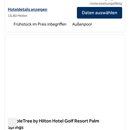
rückerstattungsfähig
Hoteldetails für Homewood Suites by Hilton Cathedral City Palm Spr
Hoteldetails anzeigen
Daten auswählen
16,80 Meilen
Frühstück im Preis inbegriffen
Außenpool
1
/
12
Vorheriges Bild
nächste
1 von 12
DoubleTree by Hilton Hotel Golf Resort Palm
Springs