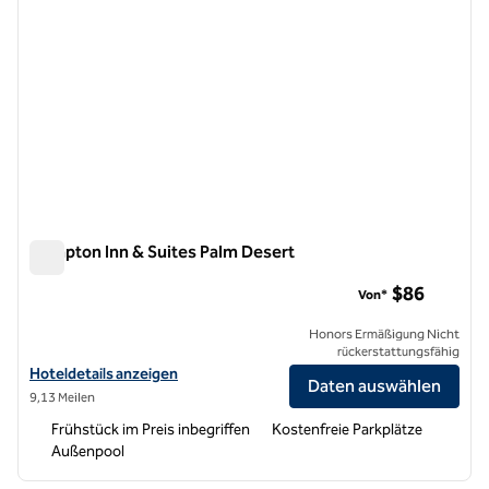
Hampton Inn & Suites Palm Desert
Hampton Inn & Suites Palm Desert
$86
Von*
Honors Ermäßigung Nicht
rückerstattungsfähig
Hoteldetails für Hampton Inn & Suites Palm Desert anzeigen
Hoteldetails anzeigen
Daten auswählen
9,13 Meilen
Frühstück im Preis inbegriffen
Kostenfreie Parkplätze
Außenpool
1
/
12