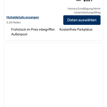
Honors Ermäßigung Nicht
rückerstattungsfähig
Hoteldetails für Embassy Suites by Hilton La Quinta Hotel & Spa anz
Hoteldetails anzeigen
Daten auswählen
5,59 Meilen
Frühstück im Preis inbegriffen
Kostenfreie Parkplätze
Außenpool
1
/
12
Vorheriges Bild
nächste
1 von 12