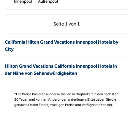
Innenpool
Außenpool
Vorherige Seite, 1 von 1
Nächste Seite, 1 von
Seite
1 von 1
Seite 1 von 1
California Hilton Grand Vacations Innenpool Hotels by
City
Hilton Grand Vacations California Innenpool Hotels in
der Nähe von Sehenswürdigkeiten
*Die Preise basieren auf der aktuellen Verfügbarkeit in den nächsten
30 Tagen und können Änderungen unterliegen. Bitte geben Sie die
genauen Daten für die jeweiligen Preise und Verfügbarkeiten ein.