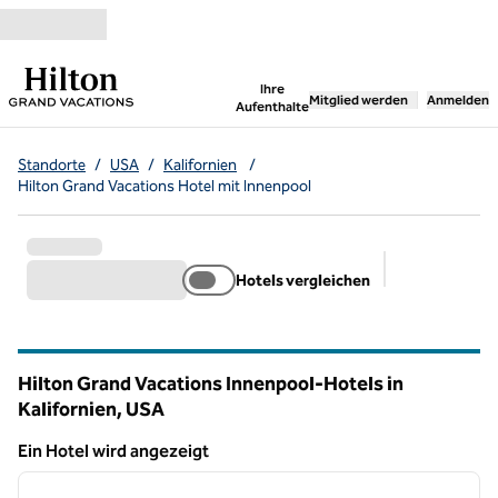
Weiter zum Inhalt
,
öffnet neue Registerka
Ihre
Mitglied werden
Anmelden
Aufenthalte
Standorte
/
USA
/
Kalifornien
/
Hilton Grand Vacations Hotel mit Innenpool
Hotels vergleichen
Empfohlene Fi
Hilton Grand Vacations Innenpool-Hotels in
Kalifornien, USA
Ein Hotel wird angezeigt
1
/
12
Ein Hotel wird angezeigt
Vorheriges Bild
nächste
1 von 12