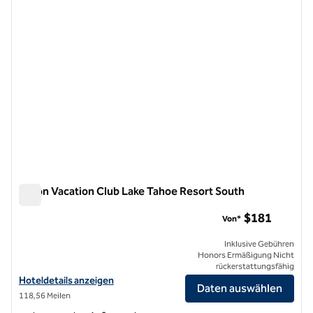
Hilton Vacation Club Lake Tahoe Resort South
Hilton Vacation Club Lake Tahoe Resort South
$181
Von*
Inklusive Gebühren
Honors Ermäßigung Nicht
rückerstattungsfähig
Hoteldetails für Hilton Vacation Club Lake Tahoe Resort South anzei
Hoteldetails anzeigen
Daten auswählen
118,56 Meilen