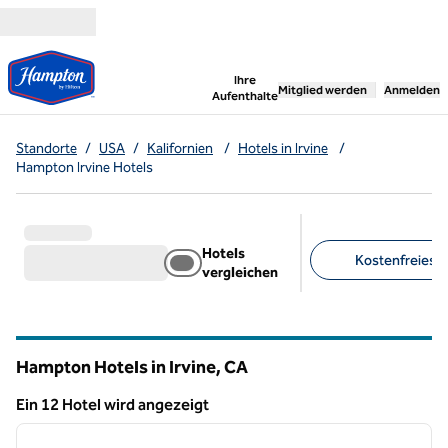
Weiter zum Inhalt
,
öffnet neue Registerka
Ihre
Mitglied werden
Anmelden
Aufenthalte
Standorte
/
USA
/
Kalifornien
/
Hotels in Irvine
/
Hampton Irvine Hotels
Hotels
Kostenfreies F
vergleichen
Empfohlene Filter
Hampton Hotels in Irvine,
CA
Kalifornien
Ein 12 Hotel wird angezeigt
1
/
12
Ein 12 Hotel wird angezeigt
Vorheriges Bild
nächste
1 von 12