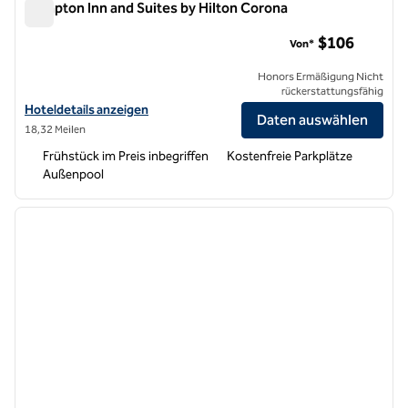
Hampton Inn and Suites by Hilton Corona
Hampton Inn and Suites by Hilton Corona
$106
Von*
Honors Ermäßigung Nicht
rückerstattungsfähig
Hoteldetails für Hampton Inn and Suites by Hilton Corona anzeigen
Hoteldetails anzeigen
Daten auswählen
18,32 Meilen
Frühstück im Preis inbegriffen
Kostenfreie Parkplätze
Außenpool
1
/
12
Vorheriges Bild
nächste
1 von 12