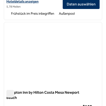
Hoteldetails für Hampton Inn Irvine Spectrum Lake Forest anzeigen
Hoteldetails anzeigen
Daten auswählen
5,78 Meilen
Frühstück im Preis inbegriffen
Außenpool
1
/
12
Vorheriges Bild
nächste
1 von 12
Hampton Inn by Hilton Costa Mesa Newport
Beach
Hampton Inn by Hilton Costa Mesa Newport Beach