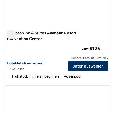
Hampton Inn & Suites Anaheim Resort
Convention Center
Hampton Inn & Suites Anaheim Resort Convention Center
$126
Von*
Honors Discount, Semi-flex
Hoteldetails für das Hampton Inn & Suites Anaheim Resort Convent
Hoteldetails anzeigen
Daten auswählen
10,52 Meilen
Frühstück im Preis inbegriffen
Außenpool
1
/
12
Vorheriges Bild
nächste
1 von 12