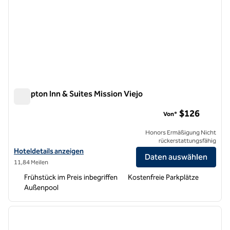
Hampton Inn & Suites Mission Viejo
Hampton Inn & Suites Mission Viejo
$126
Von*
Honors Ermäßigung Nicht
rückerstattungsfähig
Hoteldetails für Hampton Inn & Suites Mission Viejo anzeigen
Hoteldetails anzeigen
Daten auswählen
11,84 Meilen
Frühstück im Preis inbegriffen
Kostenfreie Parkplätze
Außenpool
1
/
11
Vorheriges Bild
nächste
1 von 11