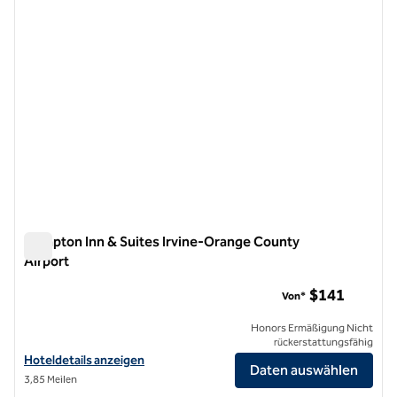
Hampton Inn & Suites Irvine-Orange County
Airport
Hampton Inn & Suites Irvine-Orange County Airport
$141
Von*
Honors Ermäßigung Nicht
rückerstattungsfähig
Hoteldetails zum Flughafen Hampton Inn & Suites Irvine-Orange Co
Hoteldetails anzeigen
Daten auswählen
3,85 Meilen