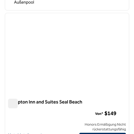
Außenpool
1
/
13
Vorheriges Bild
nächste
1 von 13
Hampton Inn and Suites Seal Beach
Hampton Inn and Suites Seal Beach
$149
Von*
Honors Ermäßigung Nicht
rückerstattungsfähig