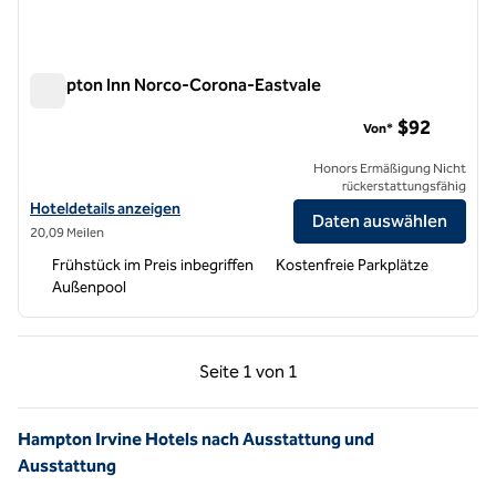
Hampton Inn Norco-Corona-Eastvale
Hampton Inn Norco-Corona-Eastvale
$92
Von*
Honors Ermäßigung Nicht
rückerstattungsfähig
Hoteldetails für das Hampton Inn Norco-Corona-Eastvale anzeigen
Hoteldetails anzeigen
Daten auswählen
20,09 Meilen
Frühstück im Preis inbegriffen
Kostenfreie Parkplätze
Außenpool
Vorherige Seite, 1 von 1
Nächste Seite, 1 von
Seite
1 von 1
Seite 1 von 1
Hampton Irvine Hotels nach Ausstattung und
Ausstattung