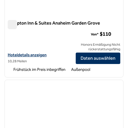
Hampton Inn & Suites Anaheim Garden Grove
Hampton Inn & Suites Anaheim Garden Grove
$110
Von*
Honors Ermäßigung Nicht
rückerstattungsfähig
Hoteldetails für Hampton Inn & Suites Anaheim Garden Grove anzei
Hoteldetails anzeigen
Daten auswählen
10,28 Meilen
Frühstück im Preis inbegriffen
Außenpool
1
/
12
Vorheriges Bild
nächste
1 von 12