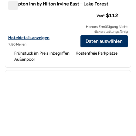
Hampton Inn by Hilton Irvine East – Lake Forest
Hampton Inn by Hilton Irvine East – Lake Forest
$112
Von*
Honors Ermäßigung Nicht
rückerstattungsfähig
Hoteldetails für Hampton Inn by Hilton Irvine East – Lake Forest anze
Hoteldetails anzeigen
Daten auswählen
7,80 Meilen
Frühstück im Preis inbegriffen
Kostenfreie Parkplätze
Außenpool
1
/
11
Vorheriges Bild
nächste
1 von 11