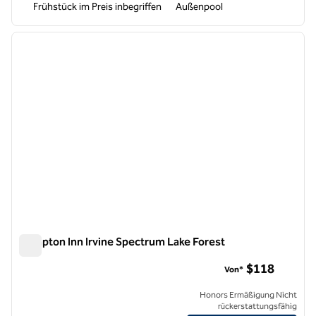
Frühstück im Preis inbegriffen
Außenpool
1
/
12
Vorheriges Bild
nächste
1 von 12
Hampton Inn Irvine Spectrum Lake Forest
Hampton Inn Irvine Spectrum Lake Forest
$118
Von*
Honors Ermäßigung Nicht
rückerstattungsfähig