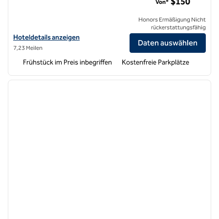
$150
Von*
Honors Ermäßigung Nicht
rückerstattungsfähig
Hoteldetails für Hampton Inn by Hilton Costa Mesa Newport Beach 
Hoteldetails anzeigen
Daten auswählen
7,23 Meilen
Frühstück im Preis inbegriffen
Kostenfreie Parkplätze
1
/
12
Vorheriges Bild
nächste
1 von 12