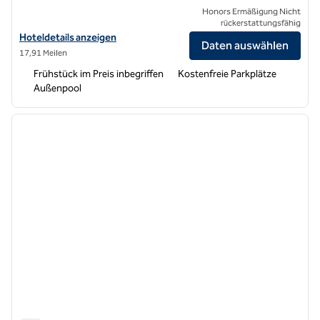
Honors Ermäßigung Nicht
rückerstattungsfähig
Hoteldetails für Hampton Inn & Suites Buena Park anzeigen
Hoteldetails anzeigen
Daten auswählen
17,91 Meilen
Frühstück im Preis inbegriffen
Kostenfreie Parkplätze
Außenpool
1
/
12
Vorheriges Bild
nächste
1 von 12