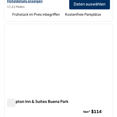
Hoteldetails für Hampton Inn and Suites Seal Beach anzeigen
Hoteldetails anzeigen
Daten auswählen
17,21 Meilen
Frühstück im Preis inbegriffen
Kostenfreie Parkplätze
1
/
12
Vorheriges Bild
nächste
1 von 12
Hampton Inn & Suites Buena Park
Hampton Inn & Suites Buena Park
$114
Von*