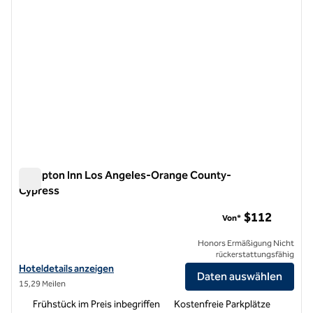
Hampton Inn Los Angeles-Orange County-
Cypress
Hampton Inn Los Angeles-Orange County-Cypress
$112
Von*
Honors Ermäßigung Nicht
rückerstattungsfähig
Hoteldetails für das Hampton Inn Los Angeles-Orange County-Cypr
Hoteldetails anzeigen
Daten auswählen
15,29 Meilen
Frühstück im Preis inbegriffen
Kostenfreie Parkplätze