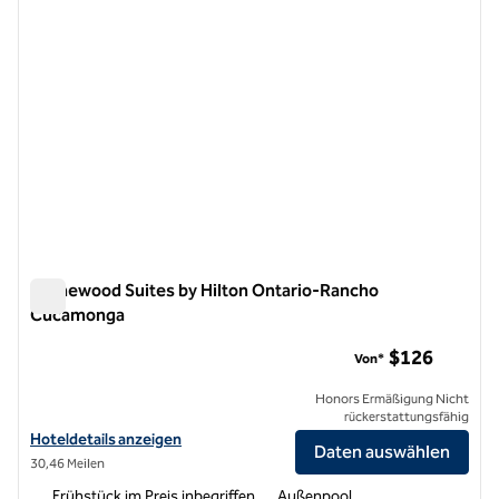
Homewood Suites by Hilton Ontario-Rancho
Cucamonga
Homewood Suites by Hilton Ontario-Rancho Cucamonga
$126
Von*
Honors Ermäßigung Nicht
rückerstattungsfähig
Hoteldetails für Homewood Suites by Hilton Ontario-Rancho Cuca
Hoteldetails anzeigen
Daten auswählen
30,46 Meilen
Frühstück im Preis inbegriffen
Außenpool