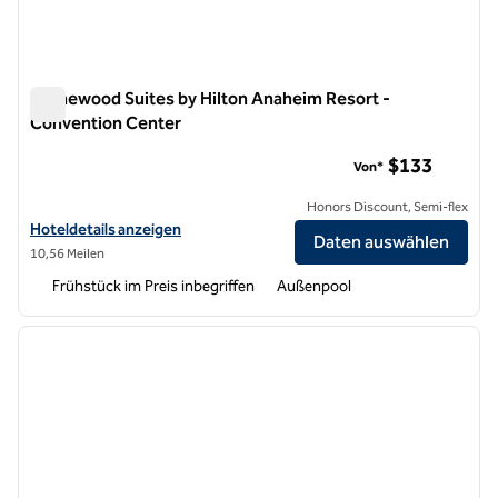
Homewood Suites by Hilton Anaheim Resort -
Convention Center
Homewood Suites by Hilton Anaheim Resort - Convention C
$133
Von*
Honors Discount, Semi-flex
Hoteldetails für Homewood Suites by Hilton Anaheim Resort – Conv
Hoteldetails anzeigen
Daten auswählen
10,56 Meilen
Frühstück im Preis inbegriffen
Außenpool
1
/
12
Vorheriges Bild
nächste
1 von 12