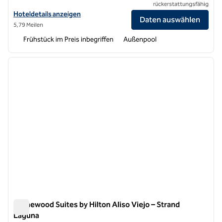
rückerstattungsfähig
Hoteldetails für Homewood Suites by Hilton Irvine Spectrum Lake Fo
Hoteldetails anzeigen
Daten auswählen
5,79 Meilen
Frühstück im Preis inbegriffen
Außenpool
1
/
12
Vorheriges Bild
nächste
1 von 12
Homewood Suites by Hilton Aliso Viejo – Strand
Laguna