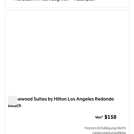
1
/
12
Vorheriges Bild
nächste
1 von 12
Homewood Suites by Hilton Los Angeles Redondo
Beach
Homewood Suites by Hilton Los Angeles Redondo Beach
$158
Von*
Honors Ermäßigung Nicht
rückerstattungsfähig