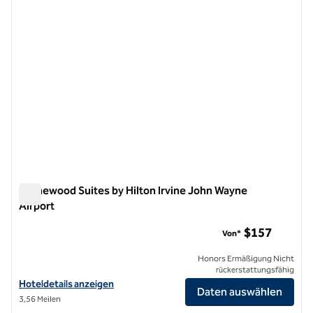
Homewood Suites by Hilton Irvine John Wayne
Airport
Homewood Suites by Hilton Irvine John Wayne Airport
$157
Von*
Honors Ermäßigung Nicht
rückerstattungsfähig
Hoteldetails für Homewood Suites by Hilton Irvine John Wayne Airpo
Hoteldetails anzeigen
Daten auswählen
3,56 Meilen