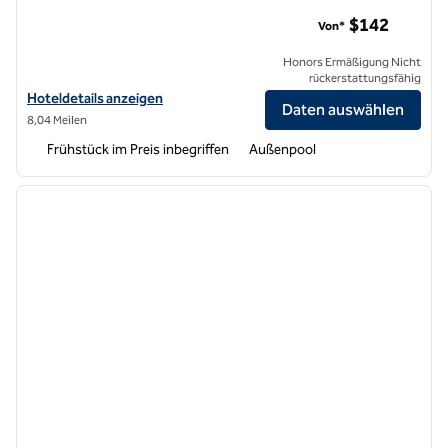
Homewood Suites by Hilton Aliso Viejo – Strand Laguna
$142
Von*
Honors Ermäßigung Nicht
rückerstattungsfähig
Hoteldetails für Homewood Suites by Hilton Aliso Viejo – Laguna Be
Hoteldetails anzeigen
Daten auswählen
8,04 Meilen
Frühstück im Preis inbegriffen
Außenpool
1
/
12
Vorheriges Bild
nächste
1 von 12