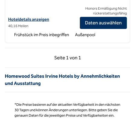
Honors Ermäßigung Nicht
rückerstattungsfähig
Hoteldetails für Homewood Suites by Hilton San Bernardino anzeige
Hoteldetails anzeigen
Daten auswählen
40,16 Meilen
Frühstück im Preis inbegriffen
Außenpool
Vorherige Seite, 1 von 1
Nächste Seite, 1 von
Seite
1 von 1
Seite 1 von 1
Homewood Suites Irvine Hotels by Annehmlichkeiten
und Ausstattung
*Die Preise basieren auf der aktuellen Verfügbarkeit in den nächsten
30 Tagen und können Änderungen unterliegen. Bitte geben Sie die
genauen Daten für die jeweiligen Preise und Verfügbarkeiten ein.