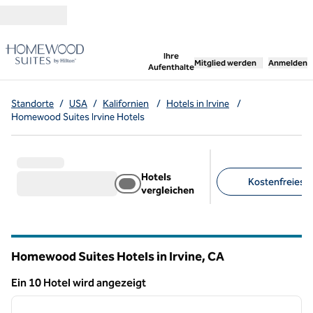
Weiter zum Inhalt
,
öffnet neue Registerka
Ihre
Mitglied werden
Anmelden
Aufenthalte
Standorte
/
USA
/
Kalifornien
/
Hotels in Irvine
/
Homewood Suites Irvine Hotels
Hotels
Kostenfreies F
vergleichen
Empfohlene Filter
Homewood Suites Hotels in Irvine,
CA
Kalifornien
Ein 10 Hotel wird angezeigt
1
/
12
Ein 10 Hotel wird angezeigt
Vorheriges Bild
nächste
1 von 12