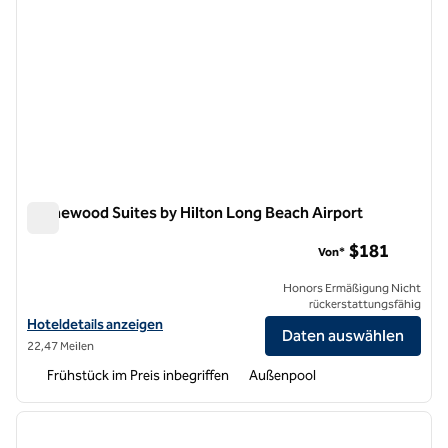
Homewood Suites by Hilton Long Beach Airport
Homewood Suites by Hilton Long Beach Airport
$181
Von*
Honors Ermäßigung Nicht
rückerstattungsfähig
Hoteldetails für Homewood Suites by Hilton Long Beach Airport anz
Hoteldetails anzeigen
Daten auswählen
22,47 Meilen
Frühstück im Preis inbegriffen
Außenpool
1
/
12
Vorheriges Bild
nächste
1 von 12