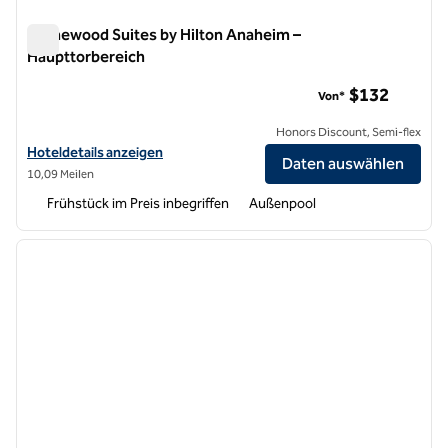
Homewood Suites by Hilton Anaheim –
Haupttorbereich
Homewood Suites by Hilton Anaheim – Haupttorbereich
$132
Von*
Honors Discount, Semi-flex
Hoteldetails für Homewood Suites by Hilton Anaheim-Main Gate Are
Hoteldetails anzeigen
Daten auswählen
10,09 Meilen
Frühstück im Preis inbegriffen
Außenpool
1
/
11
Vorheriges Bild
nächste
1 von 11