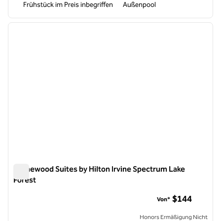
Frühstück im Preis inbegriffen
Außenpool
1
/
12
Vorheriges Bild
nächste
1 von 12
Homewood Suites by Hilton Irvine Spectrum Lake
Forest
Homewood Suites by Hilton Irvine Spectrum Lake Forest
$144
Von*
Honors Ermäßigung Nicht