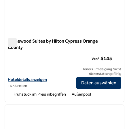
Homewood Suites by Hilton Cypress Orange
County
Homewood Suites by Hilton Cypress Orange County
$145
Von*
Honors Ermäßigung Nicht
rückerstattungsfähig
Hoteldetails für Homewood Suites by Hilton Cypress Orange Count
Hoteldetails anzeigen
Daten auswählen
16,56 Meilen
Frühstück im Preis inbegriffen
Außenpool
1
/
12
Vorheriges Bild
nächste
1 von 12