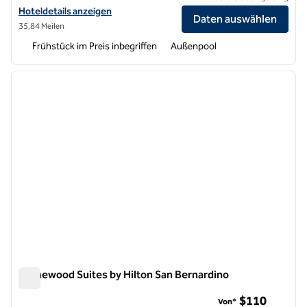
Hoteldetails für Homewood Suites by Hilton Los Angeles Redondo 
Hoteldetails anzeigen
Daten auswählen
35,84 Meilen
Frühstück im Preis inbegriffen
Außenpool
1
/
12
Vorheriges Bild
nächste
1 von 12
Homewood Suites by Hilton San Bernardino
Homewood Suites by Hilton San Bernardino
$110
Von*