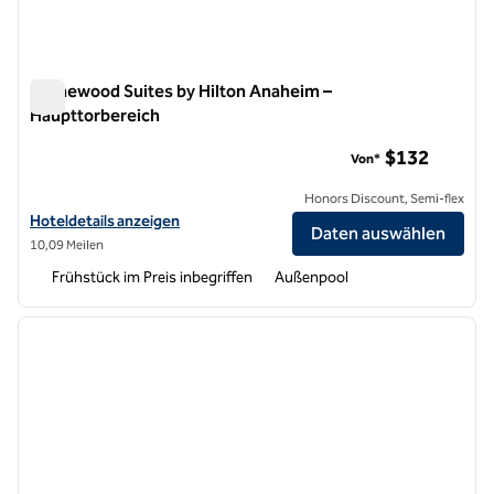
Homewood Suites by Hilton Anaheim –
Haupttorbereich
Homewood Suites by Hilton Anaheim – Haupttorbereich
$132
Von*
Honors Discount, Semi-flex
Hoteldetails für Homewood Suites by Hilton Anaheim-Main Gate Are
Hoteldetails anzeigen
Daten auswählen
10,09 Meilen
Frühstück im Preis inbegriffen
Außenpool
1
/
11
Vorheriges Bild
nächste
1 von 11