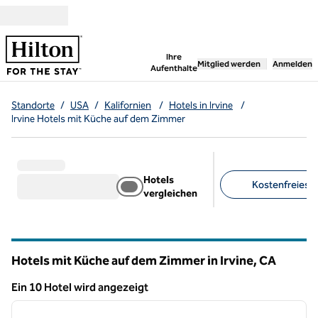
Weiter zum Inhalt
,
öffnet neue Registerka
Ihre
Mitglied werden
Anmelden
Aufenthalte
Standorte
/
USA
/
Kalifornien
/
Hotels in Irvine
/
Irvine Hotels mit Küche auf dem Zimmer
Hotels
Kostenfreies F
vergleichen
Empfohlene Filter
Hotels mit Küche auf dem Zimmer in Irvine,
CA
Kalifornien
Ein 10 Hotel wird angezeigt
1
/
12
Ein 10 Hotel wird angezeigt
Vorheriges Bild
nächste
1 von 12