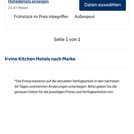
Hoteldetails für Homewood Suites by Hilton Long Beach Airport anz
Hoteldetails anzeigen
Daten auswählen
22,47 Meilen
Frühstück im Preis inbegriffen
Außenpool
Vorherige Seite, 1 von 1
Nächste Seite, 1 von
Seite
1 von 1
Seite 1 von 1
Irvine Kitchen Hotels nach Marke
*Die Preise basieren auf der aktuellen Verfügbarkeit in den nächsten
30 Tagen und können Änderungen unterliegen. Bitte geben Sie die
genauen Daten für die jeweiligen Preise und Verfügbarkeiten ein.