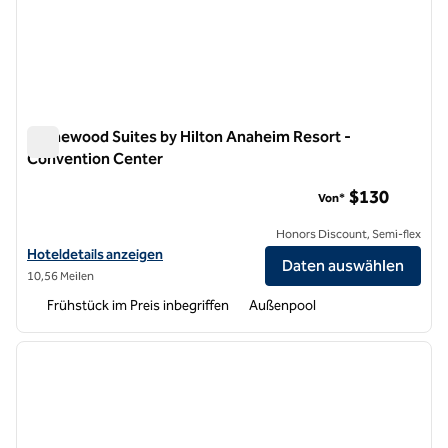
Homewood Suites by Hilton Anaheim Resort -
Convention Center
Homewood Suites by Hilton Anaheim Resort - Convention C
$130
Von*
Honors Discount, Semi-flex
Hoteldetails für Homewood Suites by Hilton Anaheim Resort – Conv
Hoteldetails anzeigen
Daten auswählen
10,56 Meilen
Frühstück im Preis inbegriffen
Außenpool
1
/
12
Vorheriges Bild
nächste
1 von 12