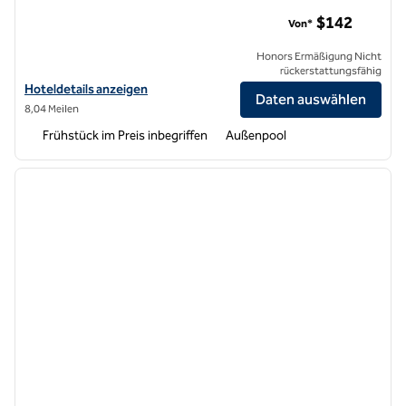
Homewood Suites by Hilton Aliso Viejo – Strand Laguna
$142
Von*
Honors Ermäßigung Nicht
rückerstattungsfähig
Hoteldetails für Homewood Suites by Hilton Aliso Viejo – Laguna Be
Hoteldetails anzeigen
Daten auswählen
8,04 Meilen
Frühstück im Preis inbegriffen
Außenpool
1
/
12
Vorheriges Bild
nächste
1 von 12