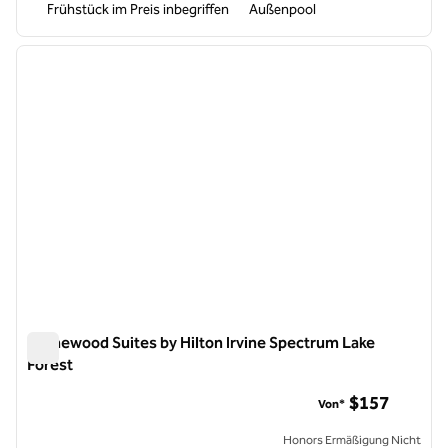
Frühstück im Preis inbegriffen
Außenpool
1
/
12
Vorheriges Bild
nächste
1 von 12
Homewood Suites by Hilton Irvine Spectrum Lake
Forest
Homewood Suites by Hilton Irvine Spectrum Lake Forest
$157
Von*
Honors Ermäßigung Nicht