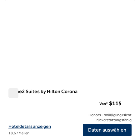
Vorheriges Bild
nächste
1 von 12
Home2 Suites by Hilton Corona
Home2 Suites by Hilton Corona
$115
Von*
Honors Ermäßigung Nicht
rückerstattungsfähig
Hoteldetails für Home2 Suites by Hilton Corona anzeigen
Hoteldetails anzeigen
Daten auswählen
18,67 Meilen