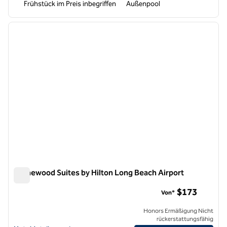
Frühstück im Preis inbegriffen
Außenpool
1
/
12
Vorheriges Bild
nächste
1 von 12
Homewood Suites by Hilton Long Beach Airport
Homewood Suites by Hilton Long Beach Airport
$173
Von*
Honors Ermäßigung Nicht
rückerstattungsfähig