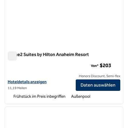
Home2 Suites by Hilton Anaheim Resort
Home2 Suites by Hilton Anaheim Resort
$203
Von*
Honors Discount, Semi-flex
Hoteldetails für Home2 Suites by Hilton Anaheim Resort anzeigen
Hoteldetails anzeigen
Daten auswählen
11,19 Meilen
Frühstück im Preis inbegriffen
Außenpool
1
/
12
Vorheriges Bild
nächste
1 von 12