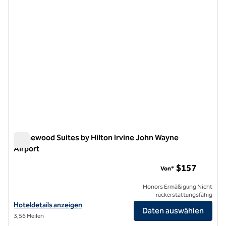
Homewood Suites by Hilton Irvine John Wayne
Airport
Homewood Suites by Hilton Irvine John Wayne Airport
$157
Von*
Honors Ermäßigung Nicht
rückerstattungsfähig
Hoteldetails für Homewood Suites by Hilton Irvine John Wayne Airpo
Hoteldetails anzeigen
Daten auswählen
3,56 Meilen