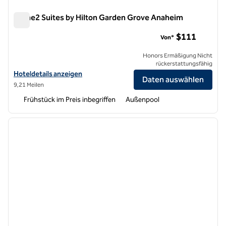
Home2 Suites by Hilton Garden Grove Anaheim
Home2 Suites by Hilton Garden Grove Anaheim
$111
Von*
Honors Ermäßigung Nicht
rückerstattungsfähig
Hoteldetails für Home2 Suites by Hilton Garden Grove Anaheim anz
Hoteldetails anzeigen
Daten auswählen
9,21 Meilen
Frühstück im Preis inbegriffen
Außenpool
1
/
12
Vorheriges Bild
nächste
1 von 12