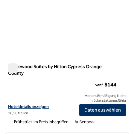
Homewood Suites by Hilton Cypress Orange
County
Homewood Suites by Hilton Cypress Orange County
$144
Von*
Honors Ermäßigung Nicht
rückerstattungsfähig
Hoteldetails für Homewood Suites by Hilton Cypress Orange Count
Hoteldetails anzeigen
Daten auswählen
16,56 Meilen
Frühstück im Preis inbegriffen
Außenpool
1
/
12