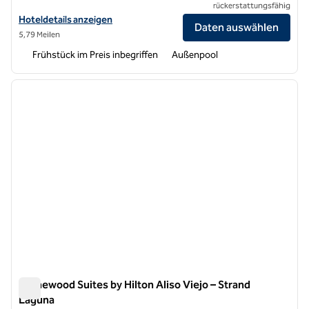
rückerstattungsfähig
Hoteldetails für Homewood Suites by Hilton Irvine Spectrum Lake Fo
Hoteldetails anzeigen
Daten auswählen
5,79 Meilen
Frühstück im Preis inbegriffen
Außenpool
1
/
12
Vorheriges Bild
nächste
1 von 12
Homewood Suites by Hilton Aliso Viejo – Strand
Laguna