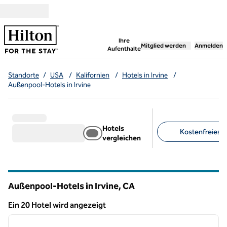
Weiter zum Inhalt
,
öffnet neue Registerka
Ihre
Mitglied werden
Anmelden
Aufenthalte
Standorte
/
USA
/
Kalifornien
/
Hotels in Irvine
/
Außenpool-Hotels in Irvine
Hotels
Kostenfreies F
vergleichen
Empfohlene Filter
Außenpool-Hotels in Irvine,
CA
Kalifornien
Ein 20 Hotel wird angezeigt
1
/
12
Ein 20 Hotel wird angezeigt
Vorheriges Bild
nächste
1 von 12