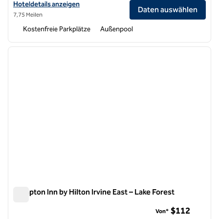
Hoteldetails für das Hilton Garden Inn Irvine East/Lake Forest anzei
Hoteldetails anzeigen
Daten auswählen
7,75 Meilen
Kostenfreie Parkplätze
Außenpool
1
/
12
Vorheriges Bild
nächste
1 von 12
Hampton Inn by Hilton Irvine East – Lake Forest
Hampton Inn by Hilton Irvine East – Lake Forest
$112
Von*