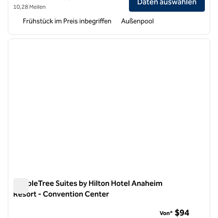
Daten auswählen
10,28 Meilen
Frühstück im Preis inbegriffen
Außenpool
1
/
12
Vorheriges Bild
nächste
1 von 12
DoubleTree Suites by Hilton Hotel Anaheim
Resort - Convention Center
DoubleTree Suites by Hilton Hotel Anaheim Resort - Conven
$94
Von*