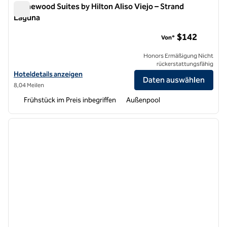
Homewood Suites by Hilton Aliso Viejo – Strand
Laguna
Homewood Suites by Hilton Aliso Viejo – Strand Laguna
$142
Von*
Honors Ermäßigung Nicht
rückerstattungsfähig
Hoteldetails für Homewood Suites by Hilton Aliso Viejo – Laguna Be
Hoteldetails anzeigen
Daten auswählen
8,04 Meilen
Frühstück im Preis inbegriffen
Außenpool
1
/
13
Vorheriges Bild
nächste
1 von 13