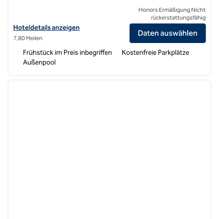
Honors Ermäßigung Nicht
rückerstattungsfähig
Hoteldetails für Hampton Inn by Hilton Irvine East – Lake Forest anze
Hoteldetails anzeigen
Daten auswählen
7,80 Meilen
Frühstück im Preis inbegriffen
Kostenfreie Parkplätze
Außenpool
1
/
12
Vorheriges Bild
nächste
1 von 12