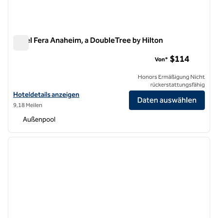
Hotel Fera Anaheim, a DoubleTree by Hilton
Hotel Fera Anaheim, a DoubleTree by Hilton
$114
Von*
Honors Ermäßigung Nicht
rückerstattungsfähig
Hoteldetails für das Hotel Fera Anaheim anzeigen, a DoubleTree by H
Hoteldetails anzeigen
Daten auswählen
9,18 Meilen
Außenpool
1
/
12
Vorheriges Bild
nächste
1 von 12