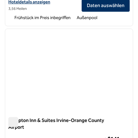
Hoteldetails für Homewood Suites by Hilton Irvine John Wayne Airpo
Hoteldetails anzeigen
Daten auswählen
3,56 Meilen
Frühstück im Preis inbegriffen
Außenpool
1
/
12
Vorheriges Bild
nächste
1 von 12
Hampton Inn & Suites Irvine-Orange County
Airport
Hampton Inn & Suites Irvine-Orange County Airport