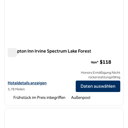
Hampton Inn Irvine Spectrum Lake Forest
Hampton Inn Irvine Spectrum Lake Forest
$118
Von*
Honors Ermäßigung Nicht
rückerstattungsfähig
Hoteldetails für Hampton Inn Irvine Spectrum Lake Forest anzeigen
Hoteldetails anzeigen
Daten auswählen
5,78 Meilen
Frühstück im Preis inbegriffen
Außenpool
1
/
12
Vorheriges Bild
nächste
1 von 12