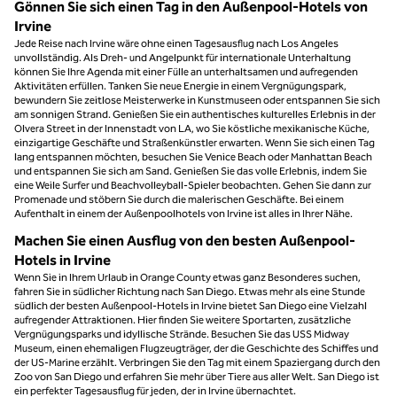
Gönnen Sie sich einen Tag in den Außenpool-Hotels von
Irvine
Jede Reise nach Irvine wäre ohne einen Tagesausflug nach Los Angeles
unvollständig. Als Dreh- und Angelpunkt für internationale Unterhaltung
können Sie Ihre Agenda mit einer Fülle an unterhaltsamen und aufregenden
Aktivitäten erfüllen. Tanken Sie neue Energie in einem Vergnügungspark,
bewundern Sie zeitlose Meisterwerke in Kunstmuseen oder entspannen Sie sich
am sonnigen Strand. Genießen Sie ein authentisches kulturelles Erlebnis in der
Olvera Street in der Innenstadt von LA, wo Sie köstliche mexikanische Küche,
einzigartige Geschäfte und Straßenkünstler erwarten. Wenn Sie sich einen Tag
lang entspannen möchten, besuchen Sie Venice Beach oder Manhattan Beach
und entspannen Sie sich am Sand. Genießen Sie das volle Erlebnis, indem Sie
eine Weile Surfer und Beachvolleyball-Spieler beobachten. Gehen Sie dann zur
Promenade und stöbern Sie durch die malerischen Geschäfte. Bei einem
Aufenthalt in einem der Außenpoolhotels von Irvine ist alles in Ihrer Nähe.
Machen Sie einen Ausflug von den besten Außenpool-
Hotels in Irvine
Wenn Sie in Ihrem Urlaub in Orange County etwas ganz Besonderes suchen,
fahren Sie in südlicher Richtung nach San Diego. Etwas mehr als eine Stunde
südlich der besten Außenpool-Hotels in Irvine bietet San Diego eine Vielzahl
aufregender Attraktionen. Hier finden Sie weitere Sportarten, zusätzliche
Vergnügungsparks und idyllische Strände. Besuchen Sie das USS Midway
Museum, einen ehemaligen Flugzeugträger, der die Geschichte des Schiffes und
der US-Marine erzählt. Verbringen Sie den Tag mit einem Spaziergang durch den
Zoo von San Diego und erfahren Sie mehr über Tiere aus aller Welt. San Diego ist
ein perfekter Tagesausflug für jeden, der in Irvine übernachtet.