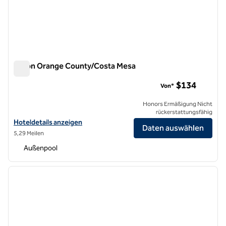
Hilton Orange County/Costa Mesa
Hilton Orange County/Costa Mesa
$134
Von*
Honors Ermäßigung Nicht
rückerstattungsfähig
Hoteldetails für Hilton Orange County/Costa Mesa anzeigen
Hoteldetails anzeigen
Daten auswählen
5,29 Meilen
Außenpool
1
/
12
Vorheriges Bild
nächste
1 von 12