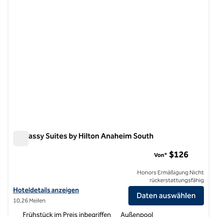
Embassy Suites by Hilton Anaheim South
Embassy Suites by Hilton Anaheim South
$126
Von*
Honors Ermäßigung Nicht
rückerstattungsfähig
Hoteldetails für Embassy Suites by Hilton Anaheim South anzeigen
Hoteldetails anzeigen
Daten auswählen
10,26 Meilen
Frühstück im Preis inbegriffen
Außenpool