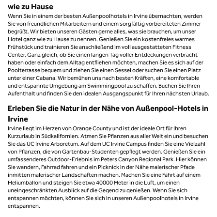
wie zu Hause
Wenn Sie in einem der besten Außenpoolhotels in Irvine übernachten, werden
Sie von freundlichen Mitarbeitern und einem sorgfältig vorbereiteten Zimmer
begrüßt. Wir bieten unseren Gästen gerne alles, was sie brauchen, um unser
Hotel ganz wie zu Hause zu nennen. Genießen Sie ein kostenfreies warmes
Frühstück und trainieren Sie anschließend im voll ausgestatteten Fitness
Center. Ganz gleich, ob Sie einen langen Tag voller Entdeckungen verbracht
haben oder einfach dem Alltag entfliehen möchten, machen Sie es sich auf der
Poolterrasse bequem und ziehen Sie einen Sessel oder suchen Sie einen Platz
unter einer Cabana. Wir bemühen uns nach besten Kräften, eine komfortable
und entspannte Umgebung am Swimmingpool zu schaffen. Buchen Sie Ihren
Aufenthalt und finden Sie den idealen Ausgangspunkt für Ihren nächsten Urlaub.
Erleben Sie die Natur in der Nähe von Außenpool-Hotels in
Irvine
Irvine liegt im Herzen von Orange County und ist der ideale Ort für Ihren
Kurzurlaub in Südkalifornien. Atmen Sie Pflanzen aus aller Welt ein und besuchen
Sie das UC Irvine Arboretum. Auf dem UC Irvine Campus finden Sie eine Vielzahl
von Pflanzen, die von Gartenbau-Studenten gepflegt werden. Genießen Sie ein
umfassenderes Outdoor-Erlebnis im Peters Canyon Regional Park. Hier können
Sie wandern, Fahrrad fahren und ein Picknick in der Nähe malerischer Pfade
inmitten malerischer Landschaften machen. Machen Sie eine Fahrt auf einem
Heliumballon und steigen Sie etwa 40000 Meter in die Luft, um einen
uneingeschränkten Ausblick auf die Gegend zu genießen. Wenn Sie sich
entspannen möchten, können Sie sich in unseren Außenpoolhotels in Irvine
entspannen.