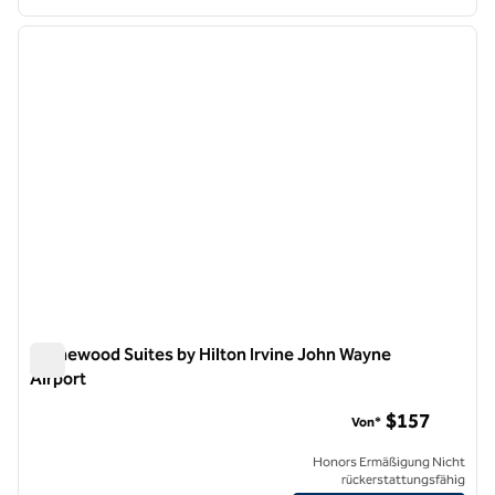
1
/
12
Vorheriges Bild
nächste
1 von 12
Homewood Suites by Hilton Irvine John Wayne
Airport
Homewood Suites by Hilton Irvine John Wayne Airport
$157
Von*
Honors Ermäßigung Nicht
rückerstattungsfähig