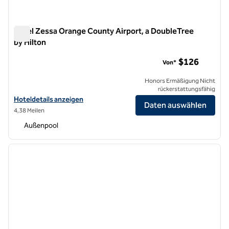
Hotel Zessa Orange County Airport, a DoubleTree
by Hilton
Hotel Zessa Orange County Airport, a DoubleTree by Hilton
$126
Von*
Honors Ermäßigung Nicht
rückerstattungsfähig
Hoteldetails für das Hotel Zessa Orange County Airport anzeigen, a 
Hoteldetails anzeigen
Daten auswählen
4,38 Meilen
Außenpool
1
/
12
Vorheriges Bild
nächste
1 von 12