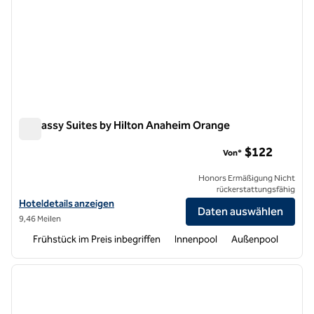
Embassy Suites by Hilton Anaheim Orange
Embassy Suites by Hilton Anaheim Orange
$122
Von*
Honors Ermäßigung Nicht
rückerstattungsfähig
Hoteldetails für Embassy Suites by Hilton Anaheim Orange anzeigen
Hoteldetails anzeigen
Daten auswählen
9,46 Meilen
Frühstück im Preis inbegriffen
Innenpool
Außenpool
1
/
12
Vorheriges Bild
nächste
1 von 12