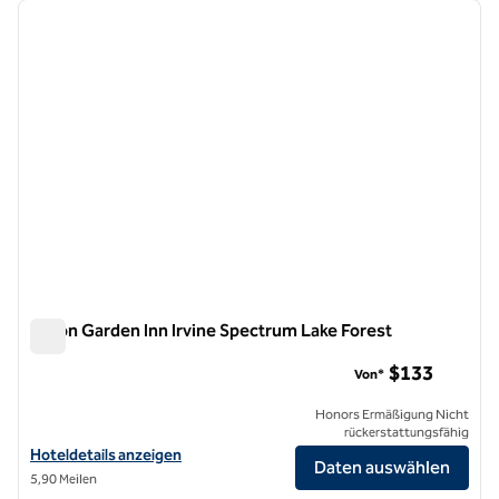
Vorheriges Bild
nächste
1 von 12
Hilton Garden Inn Irvine Spectrum Lake Forest
Hilton Garden Inn Irvine Spectrum Lake Forest
$133
Von*
Honors Ermäßigung Nicht
rückerstattungsfähig
Hoteldetails für das Hilton Garden Inn Irvine Spectrum Lake Forest a
Hoteldetails anzeigen
Daten auswählen
5,90 Meilen