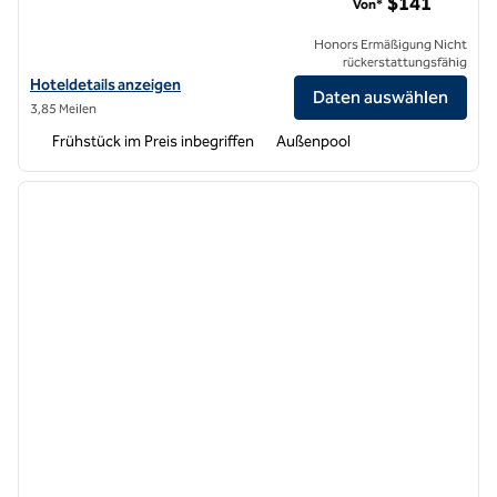
$141
Von*
Honors Ermäßigung Nicht
rückerstattungsfähig
Hoteldetails zum Flughafen Hampton Inn & Suites Irvine-Orange Co
Hoteldetails anzeigen
Daten auswählen
3,85 Meilen
Frühstück im Preis inbegriffen
Außenpool
1
/
12
Vorheriges Bild
nächste
1 von 12