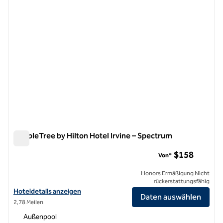
DoubleTree by Hilton Hotel Irvine – Spectrum
DoubleTree by Hilton Hotel Irvine – Spectrum
$158
Von*
Honors Ermäßigung Nicht
rückerstattungsfähig
Hoteldetails für DoubleTree by Hilton Hotel Irvine – Spectrum anzei
Hoteldetails anzeigen
Daten auswählen
2,78 Meilen
Außenpool