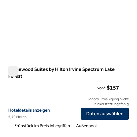
Homewood Suites by Hilton Irvine Spectrum Lake
Forest
Homewood Suites by Hilton Irvine Spectrum Lake Forest
$157
Von*
Honors Ermäßigung Nicht
rückerstattungsfähig
Hoteldetails für Homewood Suites by Hilton Irvine Spectrum Lake Fo
Hoteldetails anzeigen
Daten auswählen
5,79 Meilen
Frühstück im Preis inbegriffen
Außenpool
1
/
12