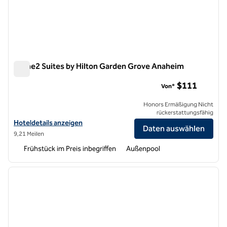
Home2 Suites by Hilton Garden Grove Anaheim
Home2 Suites by Hilton Garden Grove Anaheim
$111
Von*
Honors Ermäßigung Nicht
rückerstattungsfähig
Hoteldetails für Home2 Suites by Hilton Garden Grove Anaheim anz
Hoteldetails anzeigen
Daten auswählen
9,21 Meilen
Frühstück im Preis inbegriffen
Außenpool
1
/
12
Vorheriges Bild
nächste
1 von 12