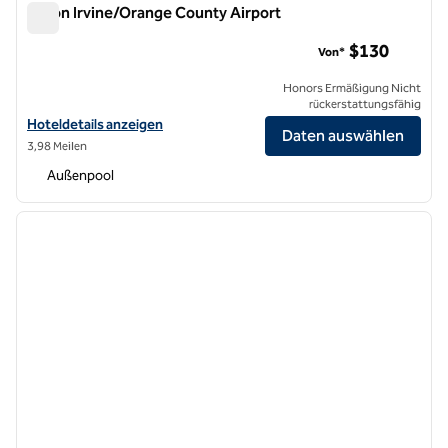
Hilton Irvine/Orange County Airport
Hilton Irvine/Orange County Airport
$130
Von*
Honors Ermäßigung Nicht
rückerstattungsfähig
Hoteldetails zum Hilton Irvine/Orange County Airport anzeigen
Hoteldetails anzeigen
Daten auswählen
3,98 Meilen
Außenpool
1
/
12
Vorheriges Bild
nächste
1 von 12