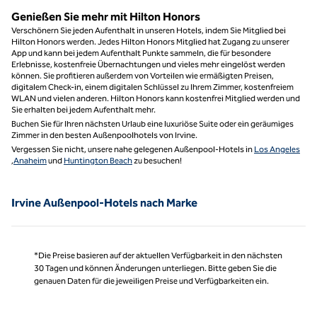
Genießen Sie mehr mit Hilton Honors
Verschönern Sie jeden Aufenthalt in unseren Hotels, indem Sie Mitglied bei
Hilton Honors werden. Jedes Hilton Honors Mitglied hat Zugang zu unserer
App und kann bei jedem Aufenthalt Punkte sammeln, die für besondere
Erlebnisse, kostenfreie Übernachtungen und vieles mehr eingelöst werden
können. Sie profitieren außerdem von Vorteilen wie ermäßigten Preisen,
digitalem Check-in, einem digitalen Schlüssel zu Ihrem Zimmer, kostenfreiem
WLAN und vielen anderen. Hilton Honors kann kostenfrei Mitglied werden und
Sie erhalten bei jedem Aufenthalt mehr.
Buchen Sie für Ihren nächsten Urlaub eine luxuriöse Suite oder ein geräumiges
Zimmer in den besten Außenpoolhotels von Irvine.
Vergessen Sie nicht, unsere nahe gelegenen Außenpool-Hotels in
Los Angeles
,
Anaheim
und
Huntington Beach
zu besuchen!
Irvine Außenpool-Hotels nach Marke
*Die Preise basieren auf der aktuellen Verfügbarkeit in den nächsten
30 Tagen und können Änderungen unterliegen. Bitte geben Sie die
genauen Daten für die jeweiligen Preise und Verfügbarkeiten ein.