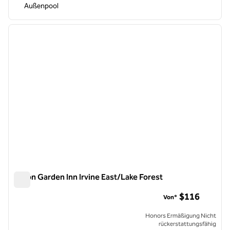
Außenpool
1
/
12
Vorheriges Bild
nächste
1 von 12
Hilton Garden Inn Irvine East/Lake Forest
Hilton Garden Inn Irvine East/Lake Forest
$116
Von*
Honors Ermäßigung Nicht
rückerstattungsfähig