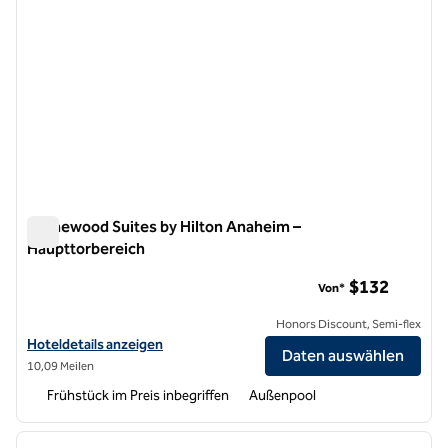
Homewood Suites by Hilton Anaheim –
Haupttorbereich
Homewood Suites by Hilton Anaheim – Haupttorbereich
$132
Von*
Honors Discount, Semi-flex
Hoteldetails für Homewood Suites by Hilton Anaheim-Main Gate Are
Hoteldetails anzeigen
Daten auswählen
10,09 Meilen
Frühstück im Preis inbegriffen
Außenpool
1
/
12
Vorheriges Bild
nächste
1 von 12