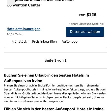
Convention Center
Hampton Inn & Suites Anaheim Resort Convention Center
$126
Von*
Honors Discount, Semi-flex
Hoteldetails für das Hampton Inn & Suites Anaheim Resort Convent
Hoteldetails anzeigen
Daten auswählen
10,52 Meilen
Frühstück im Preis inbegriffen
Außenpool
Vorherige Seite, 1 von 1
Nächste Seite, 1 von
Seite
1 von 1
Seite 1 von 1
Buchen Sie einen Urlaub in den besten Hotels im
Außenpool von Irvine
Planen Sie einen Urlaub in Südkalifornien und übernachten Sie in einem der
besten Außenpoolhotels in Irvine. Irvine liegt in perfekter Lage, sodass Sie vom
Strand bis zur Großstadt und darüber hinaus alles genießen können. Sie werden
von den wichtigsten Sehenswürdigkeiten der Region begeistert sein, ohne zu
weit fahren zu müssen, um dorthin zu gelangen.
Fühlen Sie sich in den besten Außenpool-Hotels in Irvine