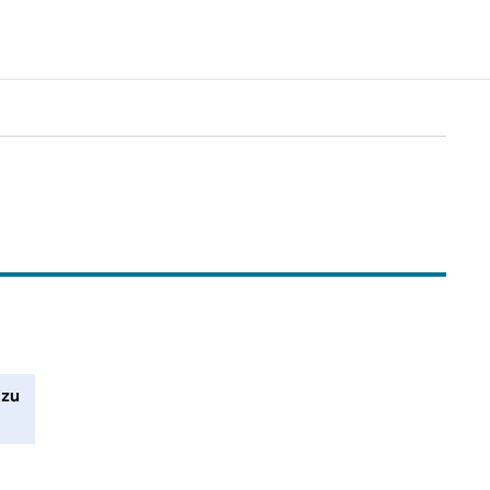
vergrößern, um mehr Ergebnisse zu erhalten.
 zu