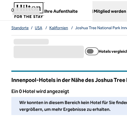
Weiter zum Inhalt
,
öffnet neue Registerkarte
0
Ihre Aufenthalte
Mitglied werden
Standorte
/
USA
/
Kalifornien
/
Joshua Tree National Park In
Hotels verglei
Innenpool-Hotels in der Nähe des Joshua Tree 
Ein 0 Hotel wird angezeigt
Wir konnten in diesem Bereich kein Hotel für Sie finden. P
Wir konnten in diesem Bereich kein Hotel für Sie finde
vergrößern, um mehr Ergebnisse zu erhalten.